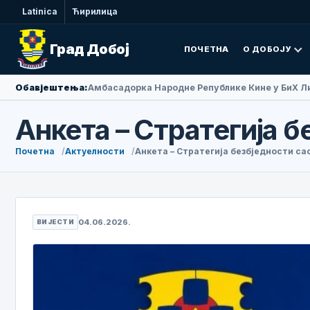
Latinica
Ћирилица
Град Добој
ПОЧЕТНА
О ДОБОЈУ
Обавјештења:
Амбасадорка Народне Републике Кине у БиХ Ли
Анкета – Стратегија б
Почетна
Актуелности
Анкета – Стратегија безбједности са
04.06.2026.
ВИЈЕСТИ