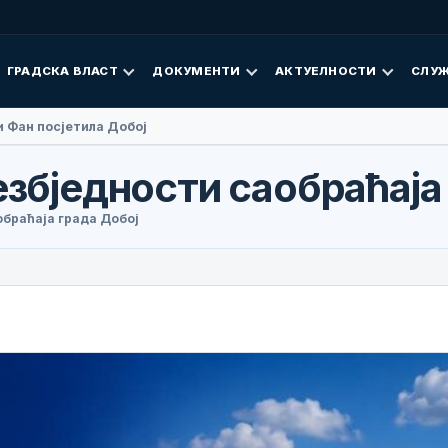
ГРАДСКА ВЛАСТ
ДОКУМЕНТИ
АКТУЕЛНОСТИ
СЛУЖ
 Фан посјетила Добој
езбједности саобраћаја
обраћаја града Добој