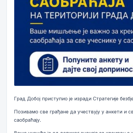
Град Добој приступио је изради Стратегије безбј
Позивамо све грађане да учествују у анкети и
саобраћају.