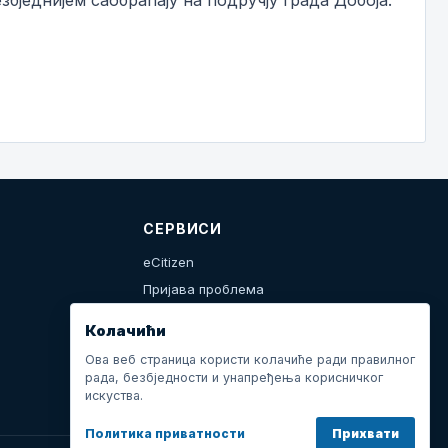
збједнијем саобраћају на подручју града Добоја.
СЕРВИСИ
eCitizen
Пријава проблема
Календар дешавања
Колачићи
Ова веб страница користи колачиће ради правилног
рада, безбједности и унапређења корисничког
искуства.
Политика приватности
Прихвати