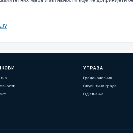
валитетних мјера и активности које ће допринијети бе
АЈУ
НКОВИ
УПРАВА
тна
Градоначелник
елности
Скупштина града
акт
Одјељења