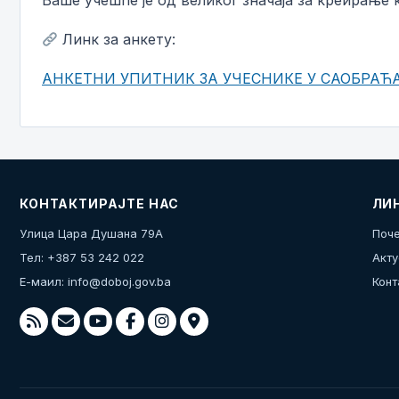
Ваше учешће је од великог значаја за креирање к
Линк за анкету:
АНКЕТНИ УПИТНИК ЗА УЧЕСНИКЕ У САОБРАЋ
КОНТАКТИРАЈТЕ НАС
ЛИ
Улица Цара Душана 79А
Поче
Тел: +387 53 242 022
Акту
Е-маил:
info@doboj.gov.ba
Конт