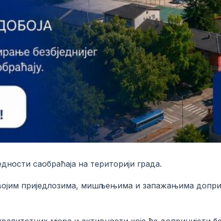
едности саобраћаја на територији града.
 својим приједлозима, мишљењима и запажањима допри