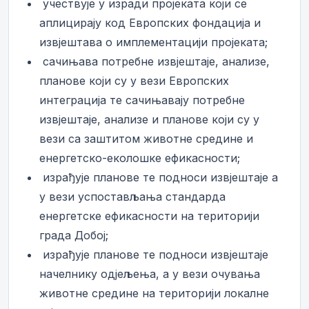
­ учествује у изради пројеката који се
аплицирају код Европских фондација и
извјештава о имплементацији пројеката;
­ сачињава потребне извјештаје, анализе,
планове који су у вези Европских
интеграција те сачињавају потребне
извјештаје, анализе и планове који су у
вези са заштитом животне средине и
енергетско-еколошке ефикасности;
­ израђује планове те подноси извјештаје а
у вези успостављања стандарда
енергетске ефикасности на територији
града Добој;
­ израђује планове те подноси извјештаје
начелнику одјељења, а у вези очувања
животне средине на територији локалне