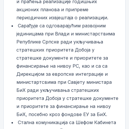
и праћења реализације годишњих
акционих планова и припреме
периодичних извјештаја о реализацији.
­ Сарађује са одговарајућим развојним
јединицама при Влади и министарствима
Републике Српске ради укључивања
стратешких приоритета Добоја у
стратешке документе и приоритете за
финансирање на нивоу РС, као и са са
Дирекцијом за европске интеграције и
министартсвима при Савјету министара
БиХ ради укључивања стратешких
приоритета Добоја у стратешке документе
и приоритете за финансирање на нивоу
БиХ, посебно кроз фондове ЕУ за БиХ.
­ Стална комуникација са Шефом Кабинета