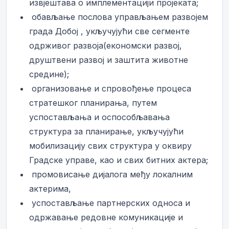
извјештава о имплементацији пројеката;
­ обављање послова управљањем развојем
града Добој , укључујући све сегменте
одрживог развоја(економски развој,
друштвени развој и заштита животне
средине);
­ организовање и спровођење процеса
стратешког планирања, путем
успостављања и оспособљавања
структура за планирање, укључујући
мобилизацију свих структура у оквиру
Градске управе, као и свих битних актера;
­ промовисање дијалога међу локалним
актерима,
­ успостављање партнерских односа и
одржавање редовне комуникације и