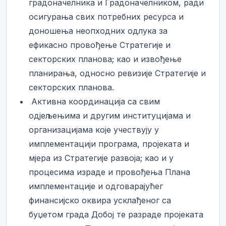
градоначелника и Градоначелником, ради
осигурања свих потребних ресурса и
доношења неопходних одлука за
ефикасно провођење Стратегије и
секторских планова; као и извођење
планирања, односно ревизије Стратегије и
секторских планова.
­ Активна координација са свим
одјељењима и другим институцијама и
организацијама које учествују у
имплементацији програма, пројеката и
мјера из Стратегије развоја; као и у
процесима израде и провођења Плана
имплементације и одговарајућег
финансијско оквира усклађеног са
буџетом града Добој те разраде пројеката