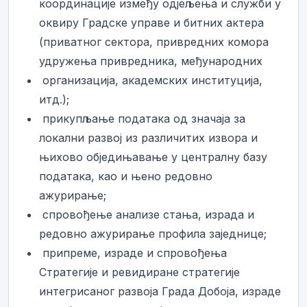
координације између одјељења и служби у
оквиру Градске управе и битних актера
(приватног сектора, привредних комора
удружења привредника, међународних
­ организација, академских институција,
итд.);
­ прикупљање података од значаја за
локални развој из различитих извора и
њихово обједињавање у централну базу
података, као и њено редовно
ажурирање;
­ спровођење анализе стања, израда и
редовно ажурирање профила заједнице;
­ припреме, израде и спровођења
Стратегије и ревидиране стратегије
интегрисаног развоја Града Добоја, израде