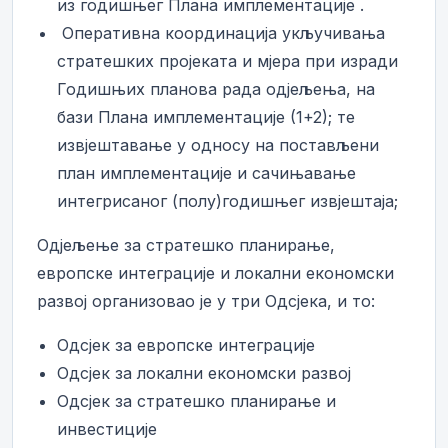
из годишњег Плана имплементације .
­ Оперативна координација укључивања
стратешких пројеката и мјера при изради
Годишњих планова рада одјељења, на
бази Плана имплементације (1+2); те
извјештавање у односу на постављени
план имплементације и сачињавање
интегрисаног (полу)годишњег извјештаја;
Одјељење за стратешко планирање,
европске интеграције и локални економски
развој организовао је у три Одсјека, и то:
Одсјек за европске интеграције
Одсјек за локални економски развој
Одсјек за стратешко планирање и
инвестиције