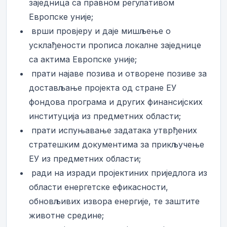
заједница са правном регулативом
Европске уније;
­ врши провјеру и даје мишљење о
усклађености прописа локалне заједнице
са актима Европске уније;
­ прати најаве позива и отворене позиве за
достављање пројекта од стране ЕУ
фондова програма и других финансијских
институција из предметних области;
­ прати испуњавање задатака утврђених
стратешким документима за прикључење
ЕУ из предметних области;
­ ради на изради пројектиних приједлога из
области енергетске ефикасности,
обновљивих извора енергије, те заштите
животне средине;