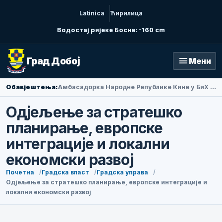
Latinica
Ћирилица
Водостај ријеке Босне: -160 cm
menu
Град Добој
Мени
Обавјештења:
Амбасадорка Народне Републике Кине у БиХ Ли Фан посјетила Добој
Одјељење за стратешко
планирање, европске
интеграције и локални
економски развој
Почетна
Градска власт
Градска управа
Одјељење за стратешко планирање, европске интеграције и
локални економски развој