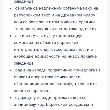
заједнице;
­ сарађује са надлежним органима како на
републичком тако и на државном нивоу
који се баве заштитом животне средине
те врши прикупљање података од истих.
­ активно учествује у организацији
семинара из области европских
интеграција, енергетске ефикасности и
еколошке ефикасности на нивоу локалне
заједнице;
­ ради на изради пројектиних приједлога из
области енергетске ефикасности,
обновљивих извора енергије, те заштите
животне средине;
­ судјелује у изради пројеката који се
аплицирају код Европских фондација и