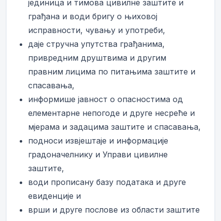
јединица и тимова цивилне заштите и
грађана и води бригу о њиховој
исправности, чувању и употреби,
даје стручна упутства грађанима,
привредним друштвима и другим
правним лицима по питањима заштите и
спасавања,
информише јавност о опасностима од
елементарне непогоде и друге несреће и
мјерама и задацима заштите и спасавања,
подноси извјештаје и информације
градоначелнику и Управи цивилне
заштите,
води прописану базу података и друге
евиденције и
врши и друге послове из области заштите