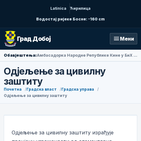
Latinica
Ћирилица
Водостај ријеке Босне: -160 cm
menu
Град Добој
Мени
Обавјештења:
Амбасадорка Народне Републике Кине у БиХ Ли Фан посјетила Добој
Одјељење за цивилну
заштиту
Почетна
Градска власт
Градска управа
Одјељење за цивилну заштиту
Одјељење за цивилну заштиту израђује