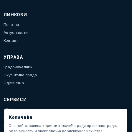
ЛИНКОВИ
Почетна
Актуелности
Контакт
УПРАВА
Градоначелник
Скупштина града
Одјељења
СЕРВИСИ
eCitizen
Колачићи
Пријава проблема
Календар дешавања
Ова веб страница користи колачиће ради правилног рада,
безбједности и унапређења корисничког искуства.