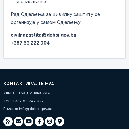
и спасавања.
Рад Одјељења за цивилну заштиту се
организује у самом Одјељењу.
civilnazastita@doboj.gov.ba
+387 53 222 904
КОНТАКТИРАЈТЕ НАС
Улица Цара Душана 79А
Тел: +387 53 242 022
Е-маил:
info@doboj.gov.ba