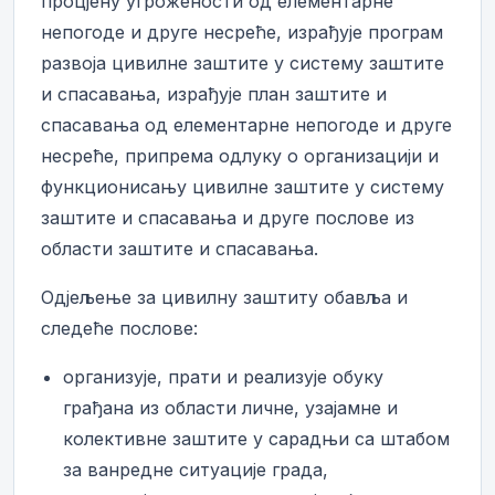
процјену угрожености од елементарне
непогоде и друге несреће, израђује програм
развоја цивилне заштите у систему заштите
и спасавања, израђује план заштите и
спасавања од елементарне непогоде и друге
несреће, припрема одлуку о организацији и
функционисању цивилне заштите у систему
заштите и спасавања и друге послове из
области заштите и спасавања.
Одјељење за цивилну заштиту обавља и
следеће послове:
организује, прати и реализује обуку
грађана из области личне, узајамне и
колективне заштите у сарадњи са штабом
за ванредне ситуације града,