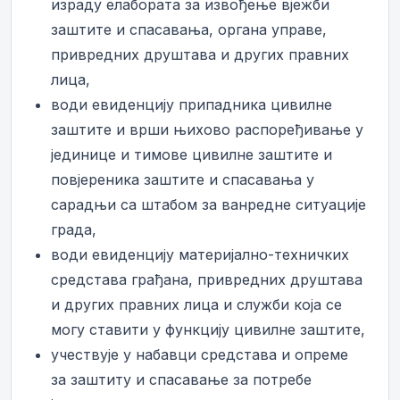
израду елабората за извођење вјежби
заштите и спасавања, органа управе,
привредних друштава и других правних
лица,
води евиденцију припадника цивилне
заштите и врши њихово распоређивање у
јединице и тимове цивилне заштите и
повјереника заштите и спасавања у
сарадњи са штабом за ванредне ситуације
града,
води евиденцију материјално-техничких
средстава грађана, привредних друштава
и других правних лица и служби која се
могу ставити у функцију цивилне заштите,
учествује у набавци средстава и опреме
за заштиту и спасавање за потребе