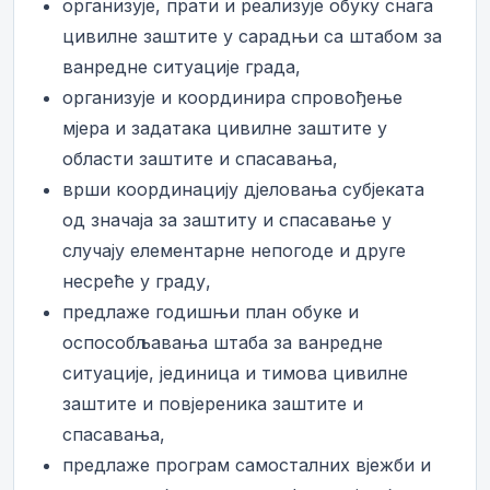
организује, прати и реализује обуку снага
цивилне заштите у сарадњи са штабом за
ванредне ситуације града,
организује и координира спровођење
мјера и задатака цивилне заштите у
области заштите и спасавања,
врши координацију дјеловања субјеката
од значаја за заштиту и спасавање у
случају елементарне непогоде и друге
несреће у граду,
предлаже годишњи план обуке и
оспособљавања штаба за ванредне
ситуације, јединица и тимова цивилне
заштите и повјереника заштите и
спасавања,
предлаже програм самосталних вјежби и