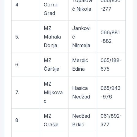
Topalovi
066/830
4.
Gornji
ć Nikola
-277
Grad
MZ
Jankovi
066/881
5.
Mahala
ć
-882
Donja
Nirmela
MZ
Merdić
065/188-
6.
Čaršija
Edina
675
MZ
Hasica
065/943
7.
Miljkova
Nedžad
-976
c
MZ
Nedžad
061/892-
8.
Orašje
Brkić
377