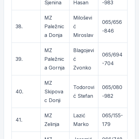
Sjenina
Hasan
-983
MZ
Miloševi
065/656
38.
Paležnic
ć
-846
a Donja
Miroslav
MZ
Blagojevi
065/694
39.
Paležnic
ć
-704
a Gornja
Zvonko
MZ
Todorovi
065/080
40.
Skipova
ć Stefan
-982
c Donji
MZ
Lazić
065/155-
41.
Zelinja
Marko
179