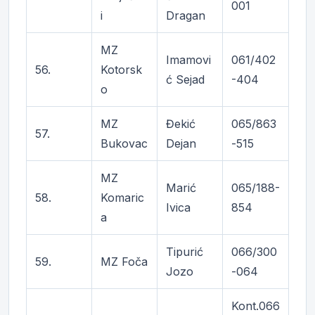
001
i
Dragan
MZ
Imamovi
061/402
56.
Kotorsk
ć Sejad
-404
o
MZ
Đekić
065/863
57.
Bukovac
Dejan
-515
MZ
Marić
065/188-
58.
Komaric
Ivica
854
a
Tipurić
066/300
59.
MZ Foča
Jozo
-064
Kont.066