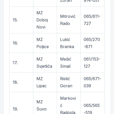
Zoran
914-051
MZ
Mitrović
065/611-
15.
Doboj
Rado
727
Novi
MZ
Lukić
065/270
16.
Poljice
Branka
-871
MZ
Mešić
061/153-
17.
Svjetliča
Smail
127
MZ
Ristić
065/671-
18.
Lipac
Goran
039
Markovi
MZ
ć
065/565
19.
Suvo
Radosla
-519