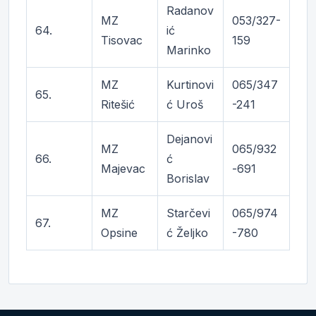
Radanov
MZ
053/327-
64.
ić
Tisovac
159
Marinko
MZ
Kurtinovi
065/347
65.
Ritešić
ć Uroš
-241
Dejanovi
MZ
065/932
66.
ć
Majevac
-691
Borislav
MZ
Starčevi
065/974
67.
Opsine
ć Željko
-780