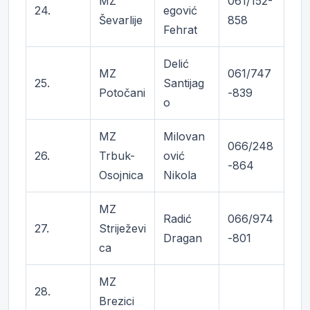
MZ
061/152-
24.
egović
Ševarlije
858
Fehrat
Delić
MZ
061/747
25.
Santijag
Potočani
-839
o
MZ
Milovan
066/248
26.
Trbuk-
ović
-864
Osojnica
Nikola
MZ
Radić
066/974
27.
Striježevi
Dragan
-801
ca
MZ
28.
Brezici