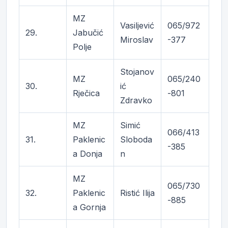
MZ
Vasiljević
065/972
29.
Jabučić
Miroslav
-377
Polje
Stojanov
MZ
065/240
30.
ić
Rječica
-801
Zdravko
MZ
Simić
066/413
31.
Paklenic
Sloboda
-385
a Donja
n
MZ
065/730
32.
Paklenic
Ristić Ilija
-885
a Gornja