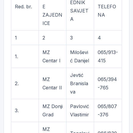
EDNIK
Red. br.
E
TELEFO
SAVJET
ZAJEDN
NA
A
ICE
1
2
3
4
MZ
Miloševi
065/913-
1.
Centar I
ć Danijel
415
Jevtić
MZ
065/394
2.
Branisla
Centar II
-765
va
MZ Donji
Pavlović
065/807
3.
Grad
Vlastimir
-376
MZ