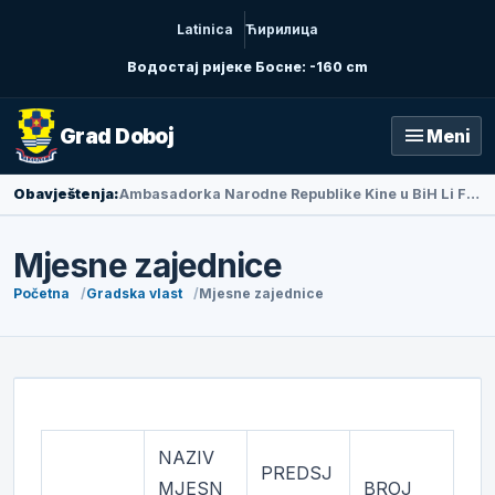
Latinica
Ћирилица
Водостај ријеке Босне: -160 cm
menu
Grad Doboj
Meni
Obavještenja:
Ambasadorka Narodne Republike Kine u BiH Li Fan posjetila Doboj
Mjesne zajednice
Početna
Gradska vlast
Mjesne zajednice
NAZIV
PREDSJ
MJESN
BROJ