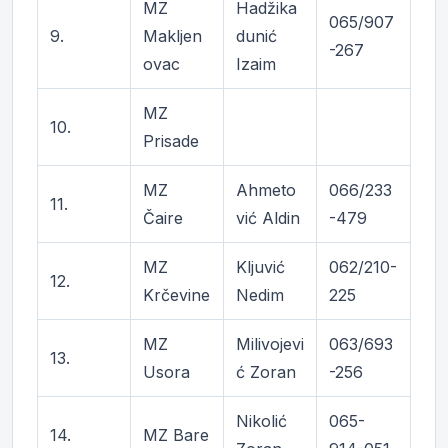
MZ
Hadžika
065/907
9.
Makljen
dunić
-267
ovac
Izaim
MZ
10.
Prisade
MZ
Ahmeto
066/233
11.
Čaire
vić Aldin
-479
MZ
Kljuvić
062/210-
12.
Krčevine
Nedim
225
MZ
Milivojevi
063/693
13.
Usora
ć Zoran
-256
Nikolić
065-
14.
MZ Bare