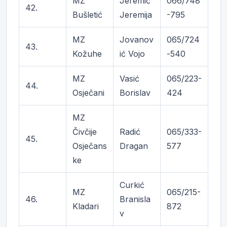
MZ
Jeremić
066/748
42.
Bušletić
Jeremija
-795
MZ
Jovanov
065/724
43.
Kožuhe
ić Vojo
-540
MZ
Vasić
065/223-
44.
Osječani
Borislav
424
MZ
Čivčije
Radić
065/333-
45.
Osječans
Dragan
577
ke
Curkić
MZ
065/215-
46.
Branisla
Kladari
872
v