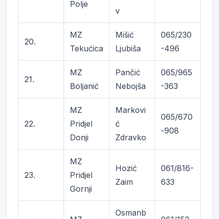
Polje
v
MZ
Mišić
065/230
20.
Tekućica
Ljubiša
-496
MZ
Pančić
065/965
21.
Boljanić
Nebojša
-363
MZ
Markovi
065/670
22.
Pridjel
ć
-908
Donji
Zdravko
MZ
Hozić
061/816-
23.
Pridjel
Zaim
633
Gornji
Osmanb