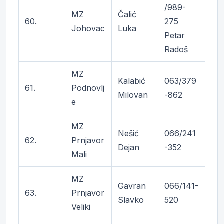
/989-
MZ
Čalić
60.
275
Johovac
Luka
Petar
Radoš
MZ
Kalabić
063/379
61.
Podnovlj
Milovan
-862
e
MZ
Nešić
066/241
62.
Prnjavor
Dejan
-352
Mali
MZ
Gavran
066/141-
63.
Prnjavor
Slavko
520
Veliki