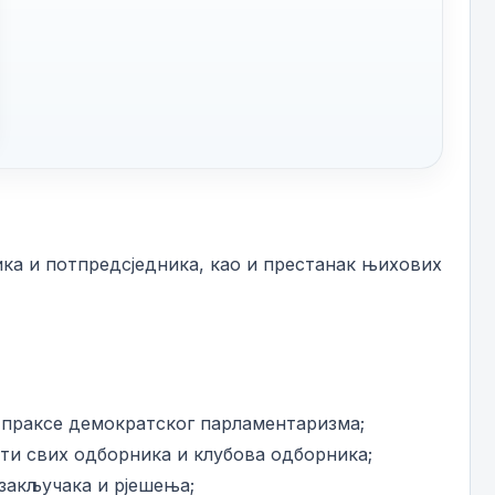
ика и потпредсједника, као и престанак њихових
 праксе демократског парламентаризма;
сти свих одборника и клубова одборника;
закључака и рјешења;