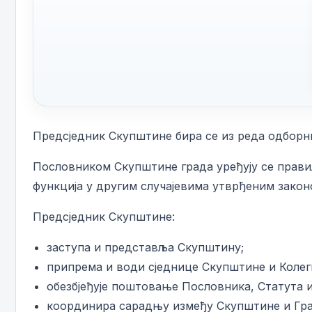
Предсједник Скупштине бира се из реда одборн
Пословником Скупштине града уређују се правил
функција у другим случајевима утврђеним закон
Предсједник Скупштине:
заступа и представља Скупштину;
припрема и води сједнице Скупштине и Колег
обезбјеђује поштовање Пословника, Статута и
координира сарадњу између Скупштине и Град