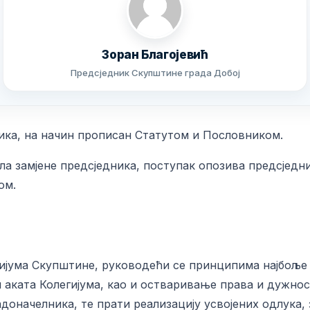
Зоран Благојевић
Предсједник Скупштине града Добој
ика, на начин прописан Статутом и Пословником.
а замјене предсједника, поступак опозива предсједн
ом.
ијума Скупштине, руководећи се принципима најбоље
 аката Колегијума, као и остваривање права и дужно
оначелника, те прати реализацију усвојених одлука, 