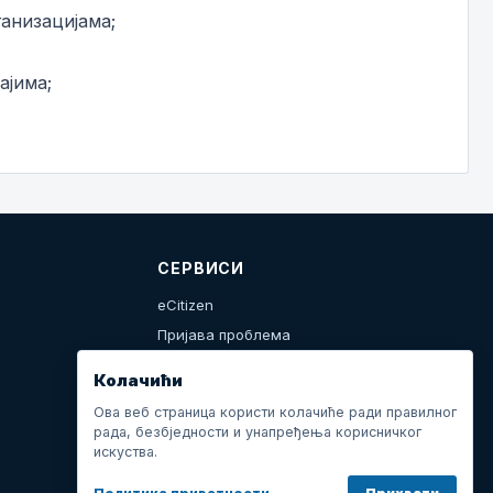
анизацијама;
ајима;
СЕРВИСИ
eCitizen
Пријава проблема
Календар дешавања
Колачићи
Ова веб страница користи колачиће ради правилног
рада, безбједности и унапређења корисничког
искуства.