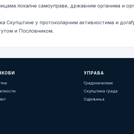
ницама локалне самоуправе, државним органима и орг
ка Скупштине у протоколарним активностима и догађ
тутом и Пословником.
НКОВИ
УПРАВА
тна
Градоначелник
елности
Скупштина града
акт
Одјељења