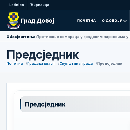
Latinica
Ћирилица
Град Добој
ПОЧЕТНА
О ДОБОЈУ
Обавјештења:
Амбасадорка Народне Републике Кине у БиХ Ли
Предсједник
Почетна
Градска власт
Скупштина града
Предсједник
Предсједник