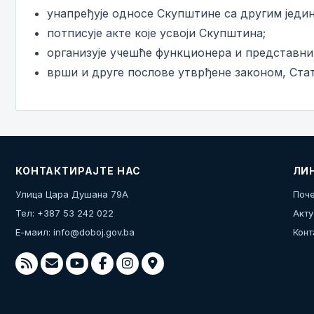
унапређује односе Скупштине са другим једи
потписује акте које усвоји Скупштина;
организује учешће функционера и представни
врши и друге послове утврђене законом, Ста
КОНТАКТИРАЈТЕ НАС
ЛИ
Улица Цара Душана 79А
Поче
Тел: +387 53 242 022
Акту
Е-маил:
info@doboj.gov.ba
Конт