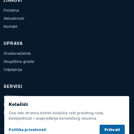
LINKOVI
Početna
Aktuelnosti
Kontakt
UPRAVA
Gradonačelnik
Skupština grada
Odjeljenja
SERVISI
eCitizen
Kolačići
Prijava problema
Kalendar dešavanja
Ova veb stranica koristi kolačiće radi pravilnog rada,
bezbjednosti i unapređenja korisničkog iskustva.
Politika privatnosti
Prihvati