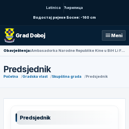
Latinica
Ћирилица
Водостај ријеке Босне: -160 cm
menu
Grad Doboj
Meni
Obavještenja:
Ambasadorka Narodne Republike Kine u BiH Li Fan posjetila Doboj
Predsjednik
Početna
Gradska vlast
Skupština grada
Predsjednik
Predsjednik