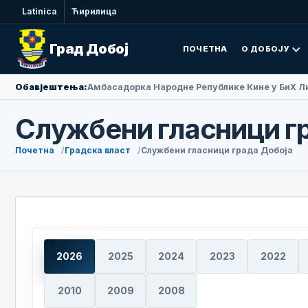
Latinica
Ћирилица
Град Добој
ПОЧЕТНА
О ДОБОЈУ
Обавјештења:
Амбасадорка Народне Републике Кине у БиХ Ли
Службени гласници г
Почетна
Градска власт
Службени гласници града Добоја
2026
2025
2024
2023
2022
2010
2009
2008