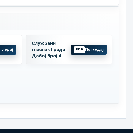
Службени
гласник Града
гледај
Погледај
PDF
Добој број 4