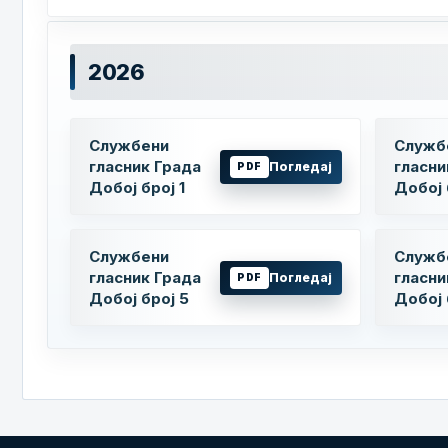
2026
Службени
Служб
гласник Града
гласни
Погледај
PDF
Добој број 1
Добој 
Службени
Служб
гласник Града
гласни
Погледај
PDF
Добој број 5
Добој 