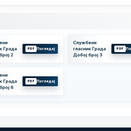
ени
Службени
к Града
гласник Града
Погледај
По
PDF
PDF
број 2
Добој број 3
ени
к Града
Погледај
PDF
број 6