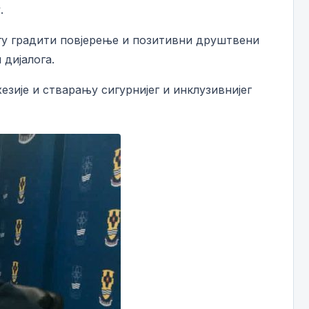
.
гу градити повјерење и позитивни друштвени
 дијалога.
зије и стварању сигурнијег и инклузивнијег