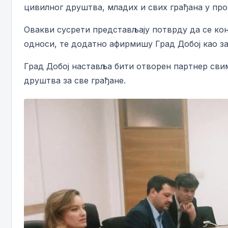
цивилног друштва, младих и свих грађана у про
Овакви сусрети представљају потврду да се к
односи, те додатно афирмишу Град Добој као зај
Град Добој наставља бити отворен партнер свим
друштва за све грађане.