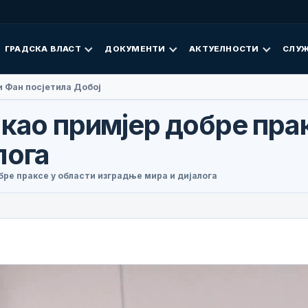
ГРАДСКА ВЛАСТ
ДОКУМЕНТИ
АКТУЕЛНОСТИ
СЛУЖ
 Фан посјетила Добој
 као примјер добре пра
лога
бре праксе у области изградње мира и дијалога