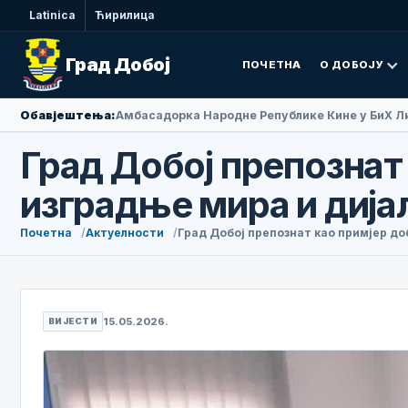
Latinica
Ћирилица
Град Добој
ПОЧЕТНА
О ДОБОЈУ
Обавјештења:
Амбасадорка Народне Републике Кине у БиХ Ли
Град Добој препознат
изградње мира и дија
Почетна
Актуелности
Град Добој препознат као примјер до
15.05.2026.
ВИЈЕСТИ