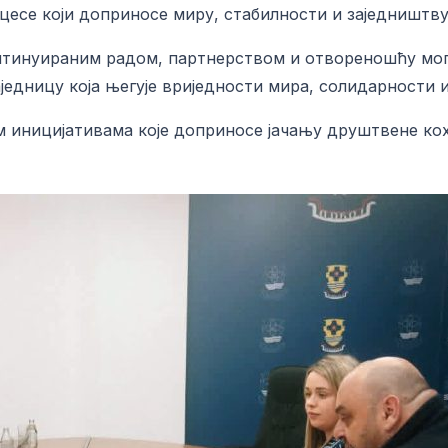
цесе који доприносе миру, стабилности и заједништву
онтинуираним радом, партнерством и отвореношћу мо
едницу која његује вриједности мира, солидарности и
 иницијативама које доприносе јачању друштвене кохе