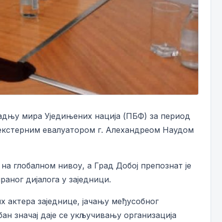
радњу мира Уједињених нација (ПБФ) за период
 екстерним евалуатором г. Алеxандреом Наудом
на глобалном нивоу, а Град Добој препознат је
аног дијалога у заједници.
 актера заједнице, јачању међусобног
ан значај даје се укључивању организација