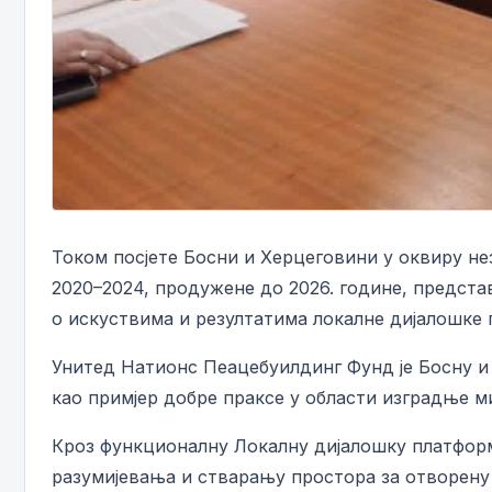
Током посјете Босни и Херцеговини у оквиру не
2020–2024, продужене до 2026. године, предст
о искуствима и резултатима локалне дијалошке 
Унитед Натионс Пеацебуилдинг Фунд је Босну и Х
као примјер добре праксе у области изградње ми
Кроз функционалну Локалну дијалошку платформ
разумијевања и стварању простора за отворену 