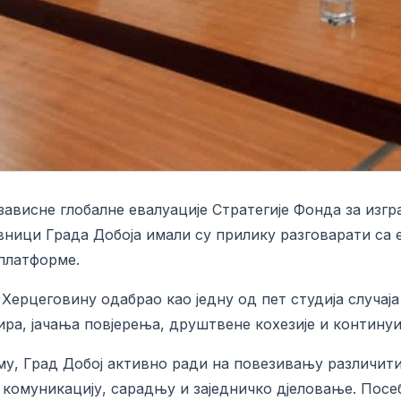
зависне глобалне евалуације Стратегије Фонда за изг
авници Града Добоја имали су прилику разговарати са
платформе.
ерцеговину одабрао као једну од пет студија случаја 
ра, јачања повјерења, друштвене кохезије и континуир
у, Град Добој активно ради на повезивању различитих
комуникацију, сарадњу и заједничко дјеловање. Посеб