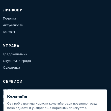
ЛИНКОВИ
Почетна
Актуелности
Контакт
УПРАВА
Градоначелник
Скупштина града
Одјељења
СЕРВИСИ
eCitizen
Колачићи
Пријава проблема
Календар дешавања
Ова веб страница користи колачиће ради правилног рада,
безбједности и унапређења корисничког искуства.