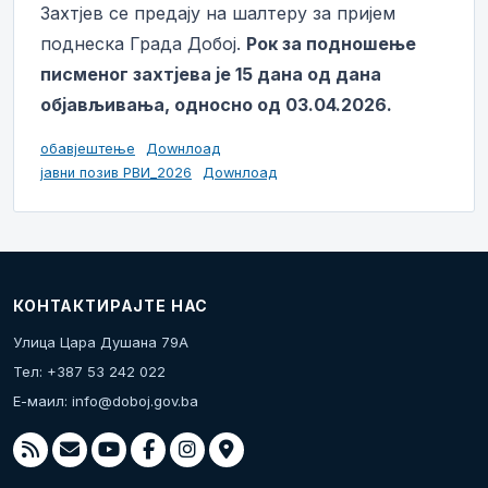
Захтјев се предају на шалтеру за пријем
поднеска Града Добој.
Рок за подношење
писменог захтјева је 15 дана од дана
објављивања, односно од 03.04.2026.
обавјештење
Доwнлоад
јавни позив РВИ_2026
Доwнлоад
КОНТАКТИРАЈТЕ НАС
Улица Цара Душана 79А
Тел: +387 53 242 022
Е-маил:
info@doboj.gov.ba