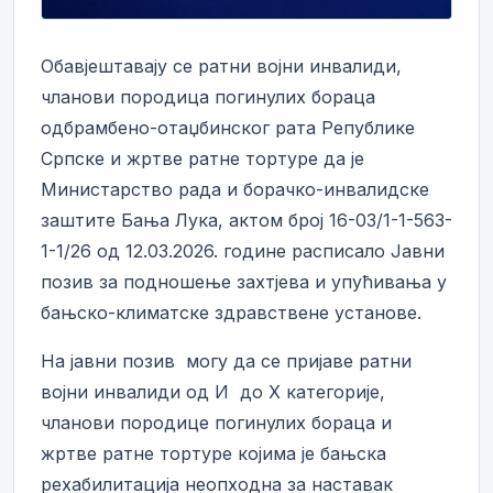
Обавјештавају се ратни војни инвалиди,
чланови породица погинулих бораца
одбрамбено-отаџбинског рата Републике
Српске и жртве ратне тортуре да је
Министарство рада и борачко-инвалидске
заштите Бања Лука, актом број 16-03/1-1-563-
1-1/26 од 12.03.2026. године расписало Јавни
позив за подношење захтјева и упућивања у
бањско-климатске здравствене установе.
На јавни позив могу да се пријаве ратни
војни инвалиди од И до X категорије,
чланови породице погинулих бораца и
жртве ратне тортуре којима је бањска
рехабилитација неопходна за наставак