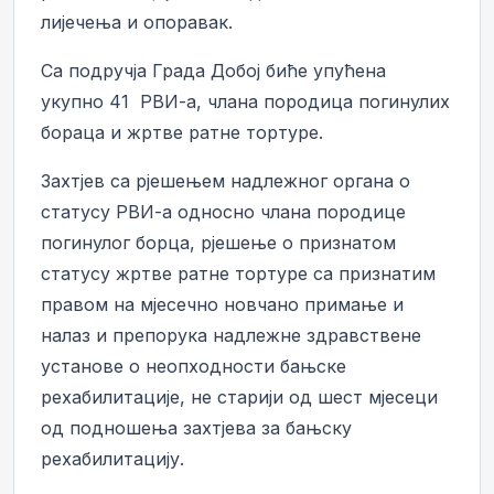
лијечења и опоравак.
Са подручја Града Добој биће упућена
укупно 41 РВИ-а, члана породица погинулих
бораца и жртве ратне тортуре.
Захтјев са рјешењем надлежног органа о
статусу РВИ-а односно члана породице
погинулог борца, рјешење о признатом
статусу жртве ратне тортуре са признатим
правом на мјесечно новчано примање и
налаз и препорука надлежне здравствене
установе о неопходности бањске
рехабилитације, не старији од шест мјесеци
од подношења захтјева за бањску
рехабилитацију.