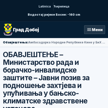
Latinica
Ћирилица
Водостај ријеке Босне: -160 cm
menu
Град Добој
Мени
Обавјештења:
Амбасадорка Народне Републике Кине у БиХ Ли Фан посјетила Добој
ОБАВЈЕШТЕЊЕ –
Министарство рада и
борачко-инвалидске
заштите – Јавни позив за
подношење захтјева и
упућивања у бањско-
климатске здравствене