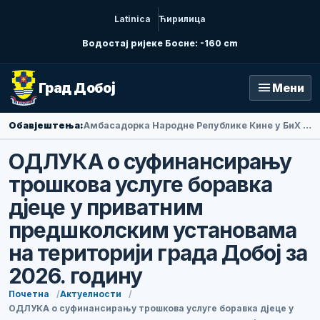
Latinica
Ћирилица
Водостај ријеке Босне: -160 cm
menu
Град Добој
Мени
Обавјештења:
Амбасадорка Народне Републике Кине у БиХ Ли Фан посјетила Добој
ОДЛУКА о суфинансирању
трошкова услуге боравка
дјеце у приватним
предшколским установама
на територији града Добој за
2026. годину
Почетна
Актуелности
ОДЛУКА о суфинансирању трошкова услуге боравка дјеце у