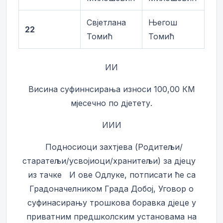
Свјетлана
Његош
22
Томић
Томић
ИИ
Висина суфиннсирања износи 100,00 КМ
мјесечно по дјетету.
ИИИ
Подносиоци захтјева (Родитељи/
старатељи/усвојиоци/хранитељи) за дјецу
из тачке И ове Одлуке, потписати ће са
Градоначелником Града Добој, Уговор о
суфинасирању трошкова боравка дјеце у
приватним предшколским установама на