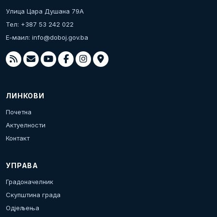
Улица Цара Душана 79А
Тел: +387 53 242 022
Е-маил:
info@doboj.gov.ba
ЛИНКОВИ
Почетна
Актуелности
Контакт
УПРАВА
Градоначелник
Скупштина града
Одјељења