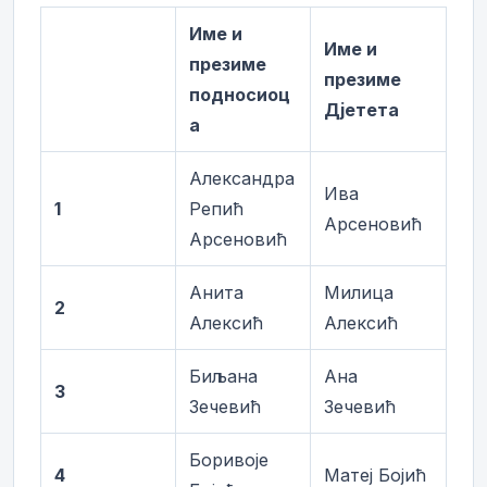
Име и
Име и
презиме
презиме
подносиоц
Дјетета
а
Александра
Ива
1
Репић
Арсеновић
Арсеновић
Анита
Милица
2
Алексић
Алексић
Биљана
Ана
3
Зечевић
Зечевић
Боривоје
4
Матеј Бојић