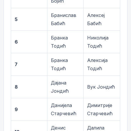
Бојић
Бранислав
Алексеј
5
Бабић
Бабић
Бранка
Николија
6
Тодић
Тодић
Бранка
Алексија
7
Тодић
Тодић
Дајана
8
Вук Јондић
Јондић
Данијела
Димитрије
9
Старчевић
Старчевић
Денис
Далила