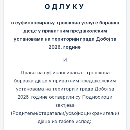
О Д Л У К У
о суфинансирању трошкова услуге боравка
дјеце у приватним предшколским
установама на територији града Добој за
2026. године
И
Право на суфинансирања трошкова
боравка дјеце у приватним предшколским
установама на територији града Добој за
2026. године остварили су Подносиоци
захтјева
(Родитељи/старатељи/усвојиоци/хранитељи)
дјеце из табеле испод: