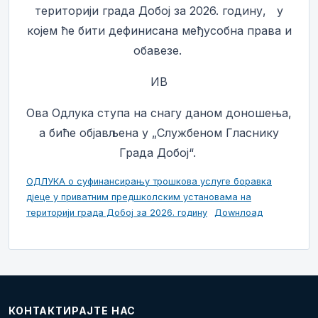
територији града Добој за 2026. годину, у
којем ће бити дефинисана међусобна права и
обавезе.
ИВ
Ова Одлука ступа на снагу даном доношења,
а биће објављена у „Службеном Гласнику
Града Добој“.
ОДЛУКА о суфинансирању трошкова услуге боравка
дјеце у приватним предшколским установама на
територији града Добој за 2026. годину
Доwнлоад
КОНТАКТИРАЈТЕ НАС