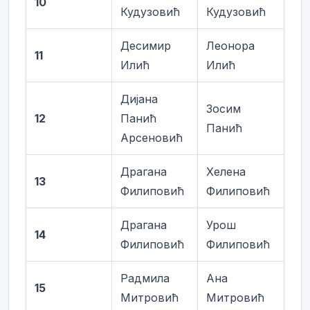
10
Кудузовић
Кудузовић
Десимир
Леонора
11
Илић
Илић
Дијана
Зосим
12
Панић
Панић
Арсеновић
Драгана
Хелена
13
Филиповић
Филиповић
Драгана
Урош
14
Филиповић
Филиповић
Радмила
Ана
15
Митровић
Митровић