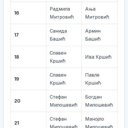
Радмила
Ања
16
Митровић
Митровић
Санида
Армин
17
Башић
Башић
Славен
18
Ива Кршић
Кршић
Славен
Павле
19
Кршић
Кршић
Стефан
Богдан
20
Милошевић
Милошевић
Стефан
Манојло
21
Милошевић
Милошевић