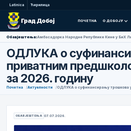
Latinica
Ћирилица
Град Добој
ПОЧЕТНА
О ДОБОЈУ
Обавјештења:
Амбасадорка Народне Републике Кине у БиХ Ли
ОДЛУКА о суфинансир
приватним предшколс
за 2026. годину
Почетна
Актуелности
ОДЛУКА о суфинансирању трошкова ус
07.07.2026.
ОБАВЈЕШТЕЊА