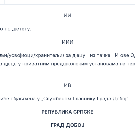
ИИ
 по дјетету.
ИИИ
војиоци/хранитељи) за дјецу из тачке И ове Одлу
 дјеце у приватним предшколским установама на терит
ИВ
иће објављена у „Службеном Гласнику Града Добој“.
РЕПУБЛИКА СРПСКЕ
ГРАД ДОБОЈ