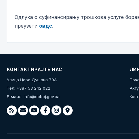
Одлука о суфинансирању трошкова услуге борав
преузети
овде
.
КОНТАКТИРАЈТЕ НАС
ЛИ
Улица Цара Душана 79А
Поче
Тел: +387 53 242 022
Акту
Е-маил:
info@doboj.gov.ba
Конт