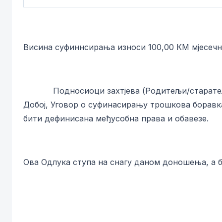
Висина суфиннсирања износи 100,00 КМ мјесечно
Подносиоци захтјева (Родитељи/старатељи/ус
Добој, Уговор о суфинасирању трошкова боравка
бити дефинисана међусобна права и обавезе.
Ова Одлука ступа на снагу даном доношења, а б