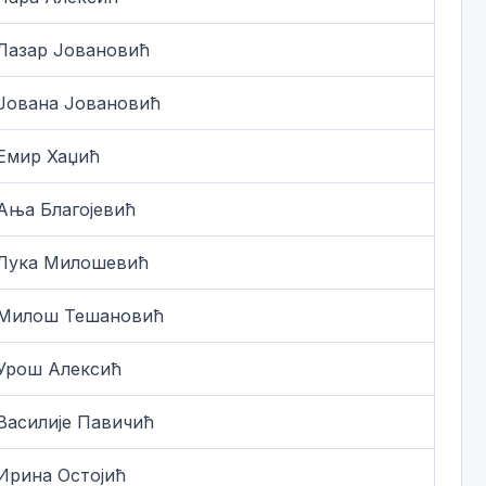
Лазар Јовановић
Јована Јовановић
Емир Хаџић
Ања Благојевић
Лука Милошевић
Милош Тешановић
Урош Алексић
Василије Павичић
Ирина Остојић