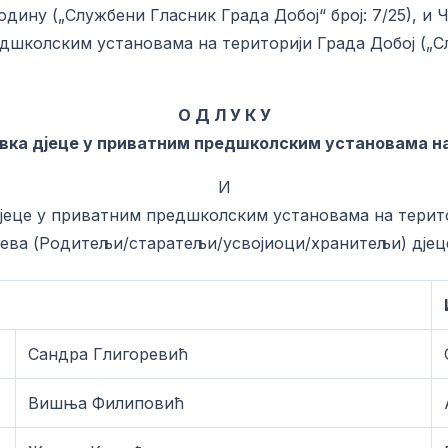
годину („Службени Гласник Града Добој“ број: 7/25), и
школским установама на територији Града Добој („Слу
О Д Л У К У
ка дјеце у приватним предшколским установама на 
И
еце у приватним предшколским установама на територи
ева (Родитељи/старатељи/усвојиоци/хранитељи) дјеце
Сандра Глигоревић
Вишња Филиповић