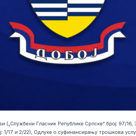
 („Службени Гласник Републике Српске“ број: 97/16, 36/
ј: 1/17 и 2/22), Одлуке о суфинансирању трошкова ус