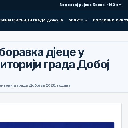
Водостај ријеке Босне: -160 cm
БЕНИ ГЛАСНИЦИ ГРАДА ДОБОЈА
УСЛУГЕ
ПОСЛОВНО ОКРУ
оравка дјеце у
торији града Добој
торији града Добој за 2026. годину