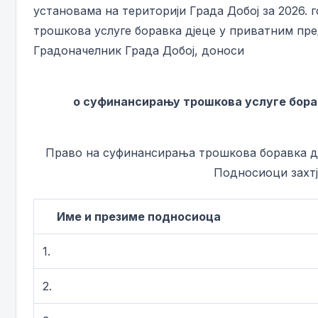
установама на територији Града Добој за 2026. 
трошкова услуге боравка дјеце у приватним пред
Градоначелник Града Добој, доноси
о суфинансирању трошкова услуге борав
Право на суфинансирања трошкова боравка дј
Подносиоци захтј
Име и презиме подносиоца
1.
2.