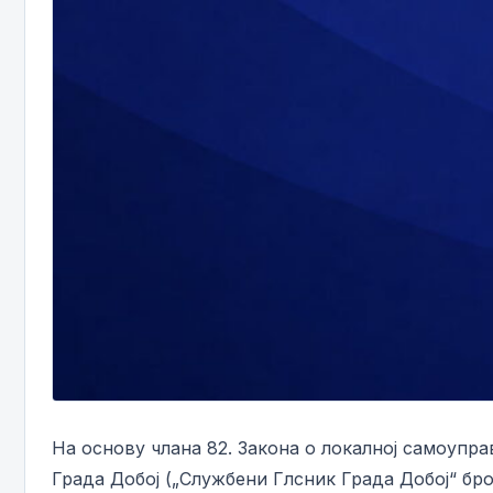
На основу члана 82. Закона о локалној самоуправи
Града Добој („Службени Глсник Града Добој“ бро