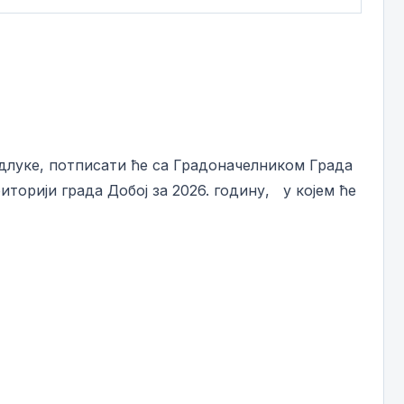
ке, потписати ће са Градоначелником Града
орији града Добој за 2026. годину, у којем ће