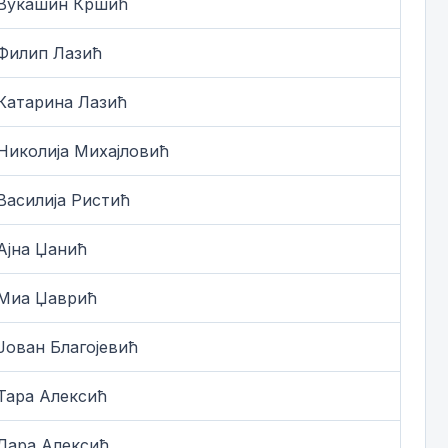
Вукашин Кршић
Филип Лазић
Катарина Лазић
Николија Михајловић
Василија Ристић
Ајна Џанић
Миа Џаврић
Јован Благојевић
Тара Алексић
Лара Алексић