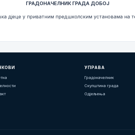
ГРАДОНАЧЕЛНИК ГРАДА ДОБОЈ
ка дјеце у приватним предшколским установама на те
НКОВИ
УПРАВА
тна
Градоначелник
елности
Скупштина града
акт
Одјељења