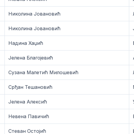
Николина Јовановић
Николина Јовановић
Надина Хаџић
Јелена Благојевић
Сузана Малетић Милошевић
Срђан Тешановић
Јелена Алексић
Невена Павичић
Стеван Остојић