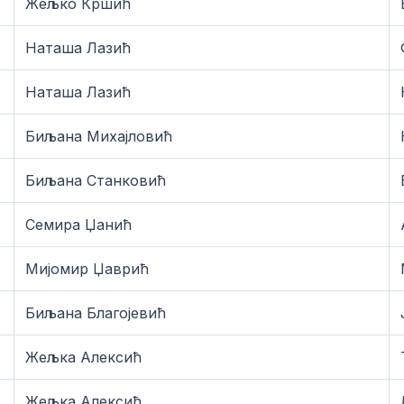
Жељко Кршић
Наташа Лазић
Наташа Лазић
Биљана Михајловић
Биљана Станковић
Семира Џанић
Мијомир Џаврић
Биљана Благојевић
Жељка Алексић
Жељка Алексић