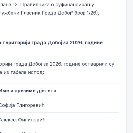
 Члана 12. Правилника о суфинансирању
жбени Гласник Града Добој“ број: 1/26),
територији града Добој за 2026. године
ји града Добој за 2026. године остварили су
 из табеле испод:
Име и презиме дјетета
Софија Глигоревић
Алексеј Филиповић