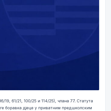
19, 61/21, 100/25 и 114/25), члана 77. Статута
луге боравка дјеце у приватним предшколским