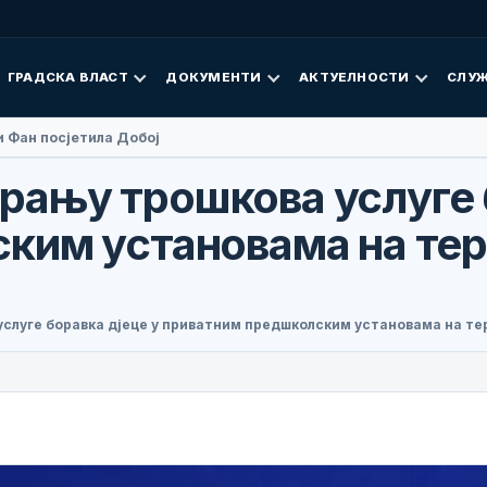
ГРАДСКА ВЛАСТ
ДОКУМЕНТИ
АКТУЕЛНОСТИ
СЛУЖ
 Фан посјетила Добој
ању трошкова услуге б
ким установама на тери
луге боравка дјеце у приватним предшколским установама на тери