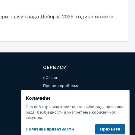
риторији града Добој за 2026. године можете
СЕРВИСИ
eCitizen
Пријава проблема
Календар дешавања
Колачићи
Ова веб страница користи колачиће ради правилног
рада, безбједности и унапређења корисничког
искуства.
Политика приватности
Прихвати