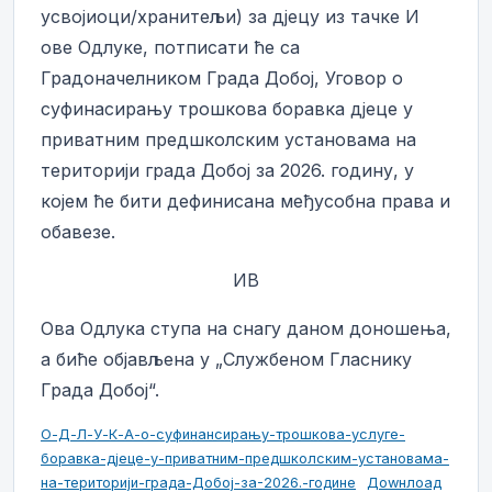
усвојиоци/хранитељи) за дјецу из тачке И
ове Одлуке, потписати ће са
Градоначелником Града Добој, Уговор о
суфинасирању трошкова боравка дјеце у
приватним предшколским установама на
територији града Добој за 2026. годину, у
којем ће бити дефинисана међусобна права и
обавезе.
ИВ
Ова Одлука ступа на снагу даном доношења,
а биће објављена у „Службеном Гласнику
Града Добој“.
О-Д-Л-У-К-А-о-суфинансирању-трошкова-услуге-
боравка-дјеце-у-приватним-предшколским-установама-
на-територији-града-Добој-за-2026.-године
Доwнлоад