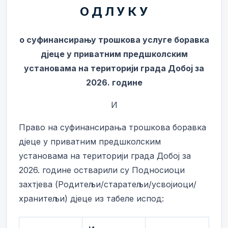
О Д Л У К У
о суфинансирању трошкова услуге боравка
дјеце у приватним предшколским
установама на територији града Добој за
2026. године
И
Право на суфинансирања трошкова боравка
дјеце у приватним предшколским
установама на територији града Добој за
2026. године остварили су Подносиоци
захтјева (Родитељи/старатељи/усвојиоци/
хранитељи) дјеце из табеле испод: