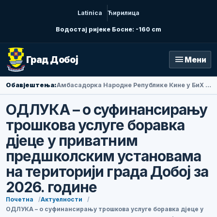
Latinica
Ћирилица
Водостај ријеке Босне: -160 cm
menu
Град Добој
Мени
Обавјештења:
Амбасадорка Народне Републике Кине у БиХ Ли Фан посјетила Добој
ОДЛУКА – о суфинансирању
трошкова услуге боравка
дјеце у приватним
предшколским установама
на територији града Добој за
2026. године
Почетна
Актуелности
ОДЛУКА – о суфинансирању трошкова услуге боравка дјеце у