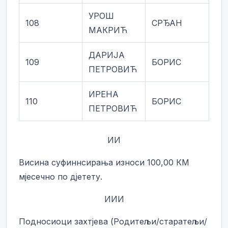
УРОШ
108
СРЂАН
МАКРИЋ
ДАРИЈА
109
БОРИС
ПЕТРОВИЋ
ИРЕНА
110
БОРИС
ПЕТРОВИЋ
ИИ
Висина суфиннсирања износи 100,00 КМ
мјесечно по дјетету.
ИИИ
Подносиоци захтјева (Родитељи/старатељи/