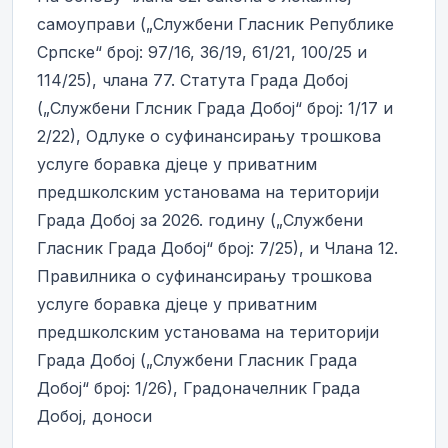
самоуправи („Службени Гласник Републике
Српске“ број: 97/16, 36/19, 61/21, 100/25 и
114/25), члана 77. Статута Града Добој
(„Службени Глсник Града Добој“ број: 1/17 и
2/22), Одлуке о суфинансирању трошкова
услуге боравка дјеце у приватним
предшколским установама на територији
Града Добој за 2026. годину („Службени
Гласник Града Добој“ број: 7/25), и Члана 12.
Правилника о суфинансирању трошкова
услуге боравка дјеце у приватним
предшколским установама на територији
Града Добој („Службени Гласник Града
Добој“ број: 1/26), Градоначелник Града
Добој, доноси