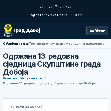
Latinica
Ћирилица
Водостај ријеке Босне: -160 cm
menu
Град Добој
Мени
Обавјештења:
Амбасадорка Народне Републике Кине у БиХ Ли Фан посјетила Добој
Одржана 13. редовна
сједница Скупштине града
Добоја
Почетна
Актуелности
Одржана 13. редовна сједница Скупштине града Добоја
14.05.2026.
ВИЈЕСТИ