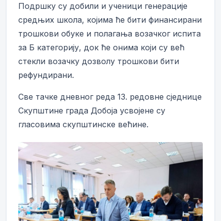
Подршку су добили и ученици генерације
средњих школа, којима ће бити финансирани
трошкови обуке и полагања возачког испита
за Б категорију, док ће онима који су већ
стекли возачку дозволу трошкови бити
рефундирани.
Све тачке дневног реда 13. редовне сједнице
Скупштине града Добоја усвојене су
гласовима скупштинске већине.