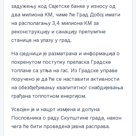
задужењу код Свјетске банке у износу од
два милиона КМ, чиме ће Град Добој имати
на располагању 3,4 милиона КМ за
реконструкцију и санацију препумпне
станице на улазу у град.
На сједници је разматрана и информација о
покренутом поступку преласка Градске
топлане са угља на гас. Из Градске управе
поручено је да ће се наставити активности
на обезбјеђивању квалитетног снабдијевања
грађана топлотном енергијом.
Усвојен је и нацрт измјена и допуна
Пословника о раду Скупштине града, након
чега ће бити проведена јавна расправа.