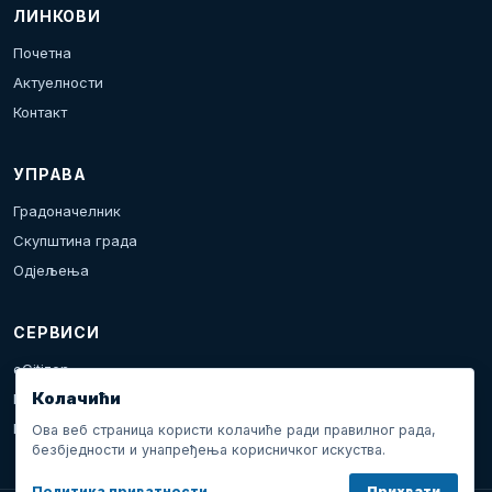
ЛИНКОВИ
Почетна
Актуелности
Контакт
УПРАВА
Градоначелник
Скупштина града
Одјељења
СЕРВИСИ
eCitizen
Колачићи
Пријава проблема
Календар дешавања
Ова веб страница користи колачиће ради правилног рада,
безбједности и унапређења корисничког искуства.
Политика приватности
Прихвати