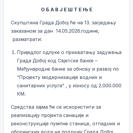
О Б А В Ј Е Ш Т Е Њ Е
Скупштина Града Добој ће на 13. засједању
заказаном за дан 14.05.2026.године,
разматрати:
Приједлог одлуке о прихватању задужења
Града Добој код Свјетске банке –
Међународне банке за обнову и развој по
“Пројекту модернизације водних и
санитарних услуга“ , у износу од 2.000.000
КМ.
Средства зајма ће се искористити за
реализацију пројекта санације и
реконструкције пумпне станице, отпадних и
оборинских вода на подручју Града Добој.