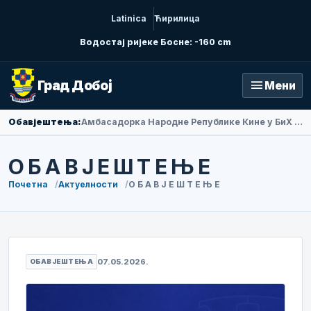
Latinica
Ћирилица
Водостај ријеке Босне: -160 cm
menu
Град Добој
Мени
Обавјештења:
Амбасадорка Народне Републике Кине у БиХ Ли Фан посјетила Добој
О Б А В Ј Е Ш Т Е Њ Е
Почетна
Актуелности
О Б А В Ј Е Ш Т Е Њ Е
07.05.2026.
ОБАВЈЕШТЕЊА