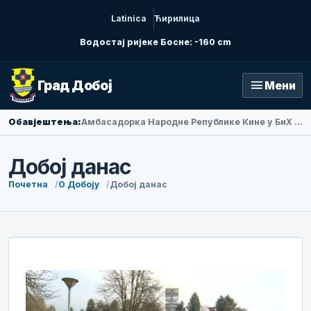
Latinica
Ћирилица
Водостај ријеке Босне: -160 cm
menu
Град Добој
Мени
Обавјештења:
Амбасадорка Народне Републике Кине у БиХ Ли Фан посјетила Добој
Добој данас
Почетна
О Добоју
Добој данас