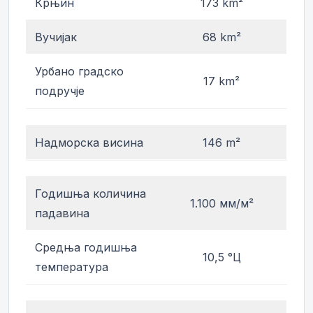
Крњин
173 km²
Вучијак
68 km²
Урбано градско
17 km²
подручје
Надморска висина
146 m²
Годишња количина
1.100 мм/м²
падавина
Средња годишња
10,5 °Ц
температура