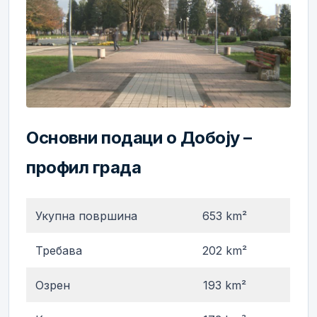
Основни подаци о Добоју –
профил града
Укупна површина
653 km²
Требава
202 km²
Озрен
193 km²