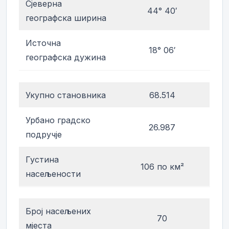
Сјеверна
44° 40′
географска ширина
Источна
18° 06′
географска дужина
Укупно становника
68.514
Урбано градско
26.987
подручје
Густина
106 по км²
насељености
Број насељених
70
мјеста