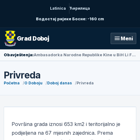
Latinica
Ћирилица
Водостај ријеке Босне: -160 cm
menu
Grad Doboj
Meni
Obavještenja:
Ambasadorka Narodne Republike Kine u BiH Li Fan posjetila Doboj
Privreda
Početna
O Doboju
Doboj danas
Privreda
Površina grada iznosi 653 km2 i teritorijalno je
podijeljena na 67 mjesnih zajednica. Prema