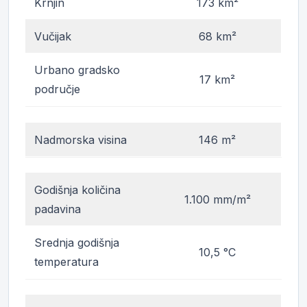
Krnjin
173 km²
Vučijak
68 km²
Urbano gradsko
17 km²
područje
Nadmorska visina
146 m²
Godišnja količina
1.100 mm/m²
padavina
Srednja godišnja
10,5 °C
temperatura