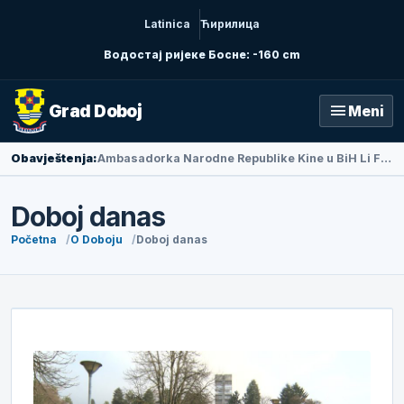
Latinica
Ћирилица
Водостај ријеке Босне: -160 cm
menu
Grad Doboj
Meni
Obavještenja:
Ambasadorka Narodne Republike Kine u BiH Li Fan posjetila Doboj
Doboj danas
Početna
O Doboju
Doboj danas