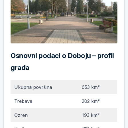
Osnovni podaci o Doboju – profil
grada
Ukupna površina
653 km²
Trebava
202 km²
Ozren
193 km²