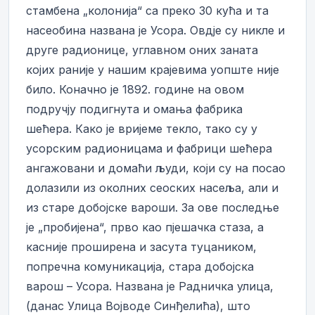
стамбена „колонија“ са преко 30 кућа и та
насеобина названа је Усора. Овдје су никле и
друге радионице, углавном оних заната
којих раније у нашим крајевима уопште није
било. Коначно је 1892. године на овом
подручју подигнута и омања фабрика
шећера. Како је вријеме текло, тако су у
усорским радионицама и фабрици шећера
ангажовани и домаћи људи, који су на посао
долазили из околних сеоских насеља, али и
из старе добојске вароши. За ове последње
је „пробијена“, прво као пјешачка стаза, а
касније проширена и засута туцаником,
попречна комуникација, стара добојска
варош – Усора. Названа је Радничка улица,
(данас Улица Војводе Синђелића), што