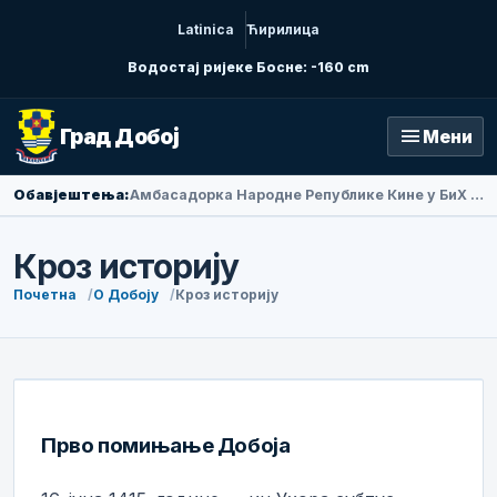
Latinica
Ћирилица
Водостај ријеке Босне: -160 cm
menu
Град Добој
Мени
Обавјештења:
Амбасадорка Народне Републике Кине у БиХ Ли Фан посјетила Добој
Кроз историју
Почетна
О Добоју
Кроз историју
Прво помињање Добоја