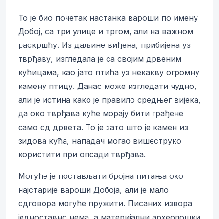
То је био почетак настанка вароши по имену
Добој, са три улице и тргом, али на важном
раскршћу. Из даљине виђена, прибијена уз
тврђаву, изгледала је са својим дрвеним
кућицама, као јато птића уз некакву огромну
камену птицу. Данас може изгледати чудно,
али је истина како је правило средњег вијека,
да око тврђава куће морају бити грађене
само од дрвета. То је зато што је камен из
зидова кућа, нападач могао вишеструко
користити при опсади тврђава.
Могуће је постављати бројна питања око
најстарије вароши Добоја, али је мало
одговора могуће пружити. Писаних извора
једноставно нема, а материјални археолошки