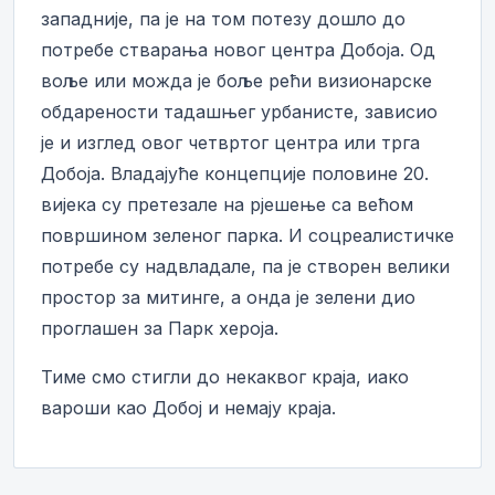
западније, па је на том потезу дошло до
потребе стварања новог центра Добоја. Од
воље или можда је боље рећи визионарске
обдарености тадашњег урбанисте, зависио
је и изглед овог четвртог центра или трга
Добоја. Владајуће концепције половине 20.
вијека су претезале на рјешење са већом
површином зеленог парка. И соцреалистичке
потребе су надвладале, па је створен велики
простор за митинге, а онда је зелени дио
проглашен за Парк хероја.
Тиме смо стигли до некаквог краја, иако
вароши као Добој и немају краја.