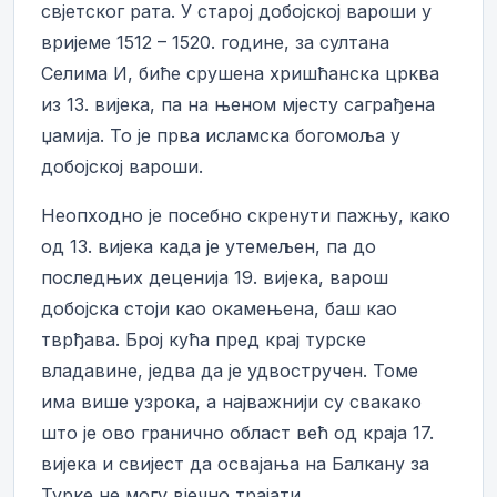
свјетског рата. У старој добојској вароши у
вријеме 1512 – 1520. године, за султана
Селима И, биће срушена хришћанска црква
из 13. вијека, па на њеном мјесту саграђена
џамија. То је прва исламска богомоља у
добојској вароши.
Неопходно је посебно скренути пажњу, како
од 13. вијека када је утемељен, па до
последњих деценија 19. вијека, варош
добојска стоји као окамењена, баш као
тврђава. Број кућа пред крај турске
владавине, једва да је удвостручен. Томе
има више узрока, а најважнији су свакако
што је ово гранично област већ од краја 17.
вијека и свијест да освајања на Балкану за
Турке не могу вјечно трајати.