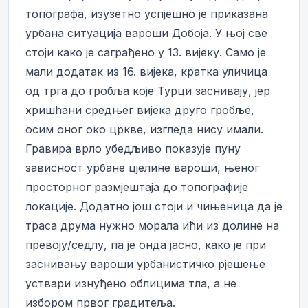
топографа, изузетно успјешно је приказана
урбана ситуација вароши Добоја. У њој све
стоји како је саграђено у 13. вијеку. Само је
мали додатак из 16. вијека, кратка уличица
од трга до гробља које Турци заснивају, јер
хришћани средњег вијека друго гробље,
осим оног око цркве, изгледа нису имали.
Гравира врло убедљиво показује пуну
зависност урбане цјелине вароши, њеног
просторног размјештаја до топографије
локације. Додатно још стоји и чињеница да је
траса друма нужно морала ићи из долине на
превоју/седлу, па је онда јасно, како је при
заснивању вароши урбанистичко рјешење
уствари изнуђено облицима тла, а не
избором првог градитеља.