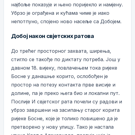
најбоље показује и њено поријекло и намјену.
Убрзо је ограђена и кућама чиме је иако
непотпуно, спојено ново насеље са Добојем.
Добој након свјетских ратова
До трећег просторног захвата, ширења,
стигло се такође по диктату потреба. Још у
давном 18. вијеку, повлачењем тока ријеке
Босне у данашње корито, ослобођен је
простор на потезу контакта прве висије и
долине, па је преко њега био и локални пут.
Послије И свјетског рата почели су радови и
убрзо завршени на засипању старог корита
ријеке Босне, које је толико повишено да је
претворено у нову улицу. Тако је настала