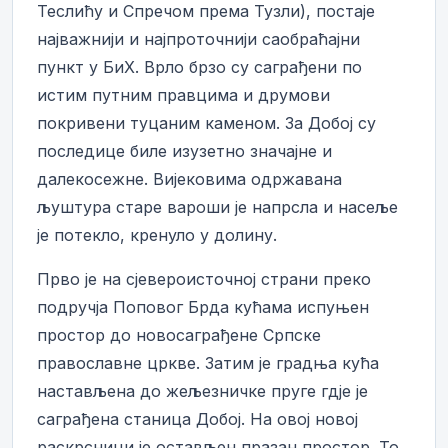
Теслићу и Спречом према Тузли), постаје
најважнији и најпроточнији саобраћајни
пункт у БиХ. Врло брзо су саграђени по
истим путним правцима и друмови
покривени туцаним каменом. За Добој су
последице биле изузетно значајне и
далекосежне. Вијековима одржавана
љуштура старе вароши је напрсла и насеље
је потекло, кренуло у долину.
Прво је на сјевероисточној страни преко
подручја Поповог Брда кућама испуњен
простор до новосаграђене Српске
православне цркве. Затим је градња кућа
настављена до жељезничке пруге гдје је
саграђена станица Добој. На овој новој
раскрсници је остављен празан простор. То