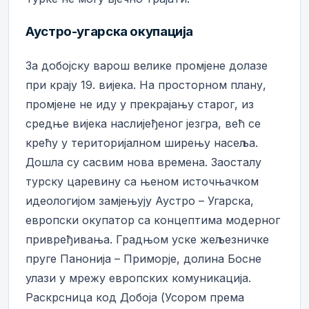
Аустро-угарска окупација
За добојску варош велике промјене долазе
при крају 19. вијека. На просторном плану,
промјене не иду у прекрајању старог, из
средње вијека наслијеђеног језгра, већ се
крећу у територијалном ширењу насеља.
Дошла су сасвим нова времена. Заосталу
турску царевину са њеном источњачком
идеологијом замјењују Аустро – Угарска,
европски окупатор са концептима модерног
привређивања. Градњом уске жељезничке
пруге Панонија – Приморје, долина Босне
улази у мрежу европских комуникација.
Раскрсница код Добоја (Усором према