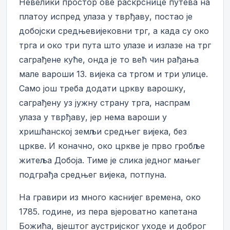
Невелики простор ове раскрснице путева на
платоу испред улаза у тврђаву, постао је
добојски средњевијековни трг, а када су око
трга и око три пута што улазе и излазе на трг
саграђене куће, онда је то већ чин рађања
мале вароши 13. вијека са тргом и три улице.
Само још треба додати цркву варошку,
саграђену уз јужну страну трга, наспрам
улаза у тврђаву, јер нема вароши у
хришћанској земљи средњег вијека, без
цркве. И коначно, око цркве је прво гробље
житеља Добоја. Тиме је слика једног мањег
подграђа средњег вијека, потпуна.
На гравири из много каснијег времена, око
1785. године, из пера вјероватно капетана
Божића, вјештог аустријског уходе и доброг