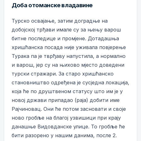
Доба отоманске владавине
Турско освајање, затим доградње на
добојској трђави имале су за њењу варош
битне последице и промјене. Дотадашња
хришћанска посада није уживала повјерење
Турака па је тврђаву напустила, а нормално
и варош, јер су на њихово мјесто доведени
турски стражари. За старо хришћанско
становништво одређена је сусједна локација,
која ће по друштвеном статусу што им је у
новој држави припадао (раја) добити име
Рајчиновац. Они ће потом засновати и своје
ново гробље на благој узвишици при крају
данашње Видовданске улице. То гробље ће
бити разорено у нашим данима, после 2.