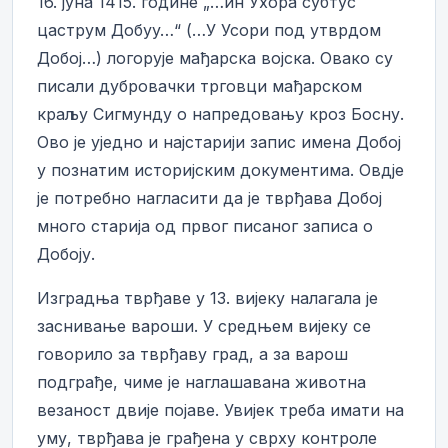
16. јуна 1415. године „…ин Уxора субтус
цаструм Добуy…“ (…У Усори под утврдом
Добој…) логорује мађарска војска. Овако су
писали дубровачки трговци мађарском
краљу Сигмунду о напредовању кроз Босну.
Ово је уједно и најстарији запис имена Добој
у познатим историјским документима. Овдје
је потребно нагласити да је тврђава Добој
много старија од првог писаног записа о
Добоју.
Изградња тврђаве у 13. вијеку налагала је
заснивање вароши. У средњем вијеку се
говорило за тврђаву град, а за варош
подграђе, чиме је наглашавана животна
везаност двије појаве. Увијек треба имати на
уму, тврђава је грађена у сврху контроле