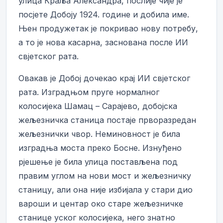
улица Краља Александра, послије чије је
посјете Добоју 1924. године и добила име.
Њен продужетак је покривао нову потребу,
а то је нова касарна, заснована после ИИ
свјетског рата.
Овакав је Добој дочекао крај ИИ свјетског
рата. Изградњом пруге нормалног
колосијека Шамац – Сарајево, добојска
жељезничка станица постаје прворазредан
жељезнички чвор. Неминовност је била
изградња моста преко Босне. Изнуђено
рјешење је била улица постављена под
правим углом на нови мост и жељезничку
станицу, али она није избијала у стари дио
вароши и центар око старе жељезничке
станице уског колосијека, него знатно