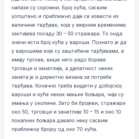
налази су скромни. Број кућа, сасвим
уопштено и приближно даје се извести из
величине тврђаве, која у мирним временима
захтијева посаду 30 – 50 стражара. То онда
значи исти број кућа у вароши. Познато је да
у варошима које су заштићене тврђавама, а
имају тргове, више него радо бораве
трговци и занатлије, а дјелатност неких
заната је и директно везана за потребе
тврђава. Коначно треба видјети у добојској
вароши и куће неких мањих бољара, чија су
имања у околини. Зато би бројеви, стражари
око 50, трговци и занатлије 10 – 15 и око 10
локалних бољара давало неку сасвим
приближну бројку од око 70 кућа.