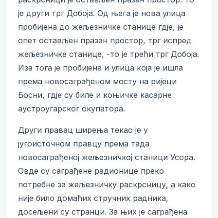
је други трг Добоја. Од њега је нова улица
пробијена до жељезничке станице гдје, је
опет остављен празан простор, трг испред
жељезничке станице, -то је трећи трг Добоја.
Иза тога је пробијена и улица која је ишла
према новосаграђеном мосту на ријеци
Босни, гдје су биле и коњичке касарне
аустроугарског окупатора.
Други правац ширења текао је у
југоисточном правцу према тада
новосаграђеној жељезничкој станици Усора.
Овде су саграђене радионице преко
потребне за жељезничку раскрсницу, а како
није било домаћих стручних радника,
досељени су странци. За њих је саграђена