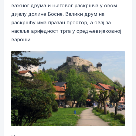
важног друма и његовог раскршча у овом
дијелу долине Босне. Велики друм на
раскршћу има празан простор, а овај за
насеље вриједност трга у средњевијековној
вароши.