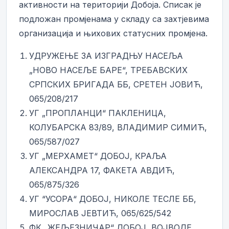
активности на територији Добоја. Списак је
подложан промјенама у складу са захтјевима
организација и њихових статусних промјена.
УДРУЖЕЊЕ ЗА ИЗГРАДЊУ НАСЕЉА
„НОВО НАСЕЉЕ БАРЕ“, ТРЕБАВСКИХ
СРПСКИХ БРИГАДА ББ, СРЕТЕН ЈОВИЋ,
065/208/217
УГ „ПРОПЛАНЦИ“ ПАКЛЕНИЦА,
КОЛУБАРСКА 83/89, ВЛАДИМИР СИМИЋ,
065/587/027
УГ „МЕРХАМЕТ“ ДОБОЈ, КРАЉА
АЛЕКСАНДРА 17, ФАКЕТА АВДИЋ,
065/875/326
УГ “УСОРА“ ДОБОЈ, НИКОЛЕ ТЕСЛЕ ББ,
МИРОСЛАВ ЈЕВТИЋ, 065/625/542
ФК „ЖЕЉЕЗНИЧАР“ ДОБОЈ, ВОЈВОДЕ