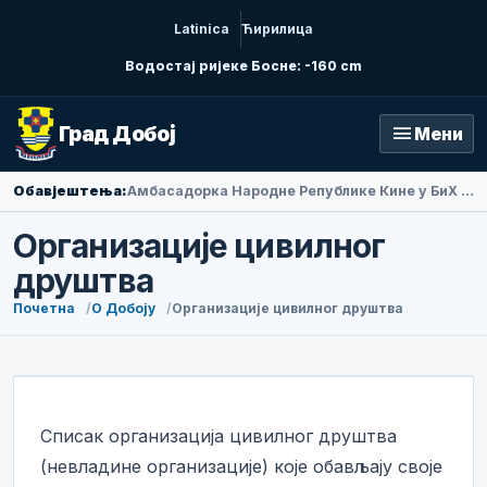
Latinica
Ћирилица
Водостај ријеке Босне: -160 cm
menu
Град Добој
Мени
Обавјештења:
Амбасадорка Народне Републике Кине у БиХ Ли Фан посјетила Добој
Организације цивилног
друштва
Почетна
О Добоју
Организације цивилног друштва
Списак организација цивилног друштва
(невладине организације) које обављају своје