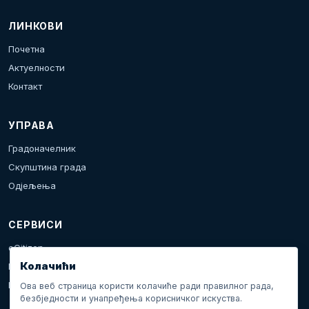
ЛИНКОВИ
Почетна
Актуелности
Контакт
УПРАВА
Градоначелник
Скупштина града
Одјељења
СЕРВИСИ
eCitizen
Колачићи
Пријава проблема
Календар дешавања
Ова веб страница користи колачиће ради правилног рада,
безбједности и унапређења корисничког искуства.