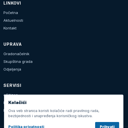
LINKOVI
Početna
Aktuelnosti
Kontakt
UPRAVA
Gradonačelnik
Skupština grada
Odjeljenja
SERVISI
eCitizen
Kolačići
Prijava problema
Kalendar dešavanja
Ova veb stranica koristi kolačiće radi pravilnog rada,
bezbjednosti i unapređenja korisničkog iskustva.
Politika privatnosti
Prihvati