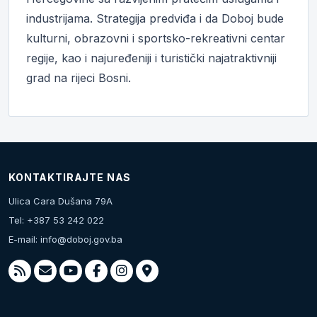
industrijama. Strategija predviđa i da Doboj bude
kulturni, obrazovni i sportsko-rekreativni centar
regije, kao i najuređeniji i turistički najatraktivniji
grad na rijeci Bosni.
KONTAKTIRAJTE NAS
Ulica Cara Dušana 79A
Tel: +387 53 242 022
E-mail:
info@doboj.gov.ba