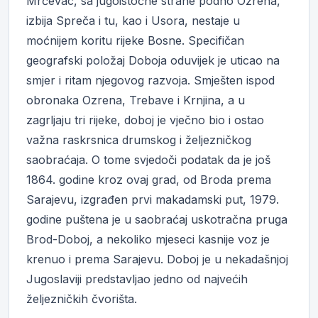
Mrčevac, sa jugoistočne strane podno Ozrena,
izbija Spreča i tu, kao i Usora, nestaje u
moćnijem koritu rijeke Bosne. Specifičan
geografski položaj Doboja oduvijek je uticao na
smjer i ritam njegovog razvoja. Smješten ispod
obronaka Ozrena, Trebave i Krnjina, a u
zagrljaju tri rijeke, doboj je vječno bio i ostao
važna raskrsnica drumskog i željezničkog
saobraćaja. O tome svjedoči podatak da je još
1864. godine kroz ovaj grad, od Broda prema
Sarajevu, izgrađen prvi makadamski put, 1979.
godine puštena je u saobraćaj uskotračna pruga
Brod-Doboj, a nekoliko mjeseci kasnije voz je
krenuo i prema Sarajevu. Doboj je u nekadašnjoj
Jugoslaviji predstavljao jedno od najvećih
željezničkih čvorišta.