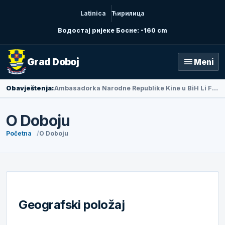
Latinica
Ћирилица
Водостај ријеке Босне: -160 cm
menu
Grad Doboj
Meni
Obavještenja:
Ambasadorka Narodne Republike Kine u BiH Li Fan posjetila Doboj
O Doboju
Početna
O Doboju
Geografski položaj