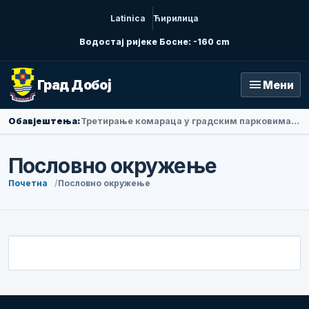
Latinica
Ћирилица
Водостај ријеке Босне: -160 cm
menu
Град Добој
Мени
Обавјештења:
Третирање комараца у градским парковима у петак ујутру
Пословно окружење
Почетна
Пословно окружење