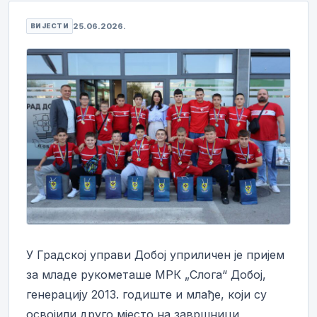
25.06.2026.
ВИЈЕСТИ
У Градској управи Добој уприличен је пријем
за младе рукометаше МРК „Слога“ Добој,
генерацију 2013. годиште и млађе, који су
освојили друго мјесто на завршници