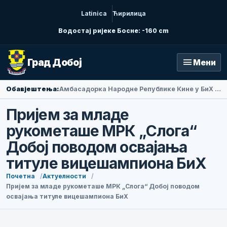
Latinica
Ћирилица
Водостај ријеке Босне: -160 cm
menu
Град Добој
Мени
Обавјештења:
Амбасадорка Народне Републике Кине у БиХ Ли Фан посјетила Добој
Пријем за младе
рукометаше МРК „Слога“
Добој поводом освајања
титуле вицешампиона БиХ
Почетна
Актуелности
Пријем за младе рукометаше МРК „Слога“ Добој поводом
освајања титуле вицешампиона БиХ