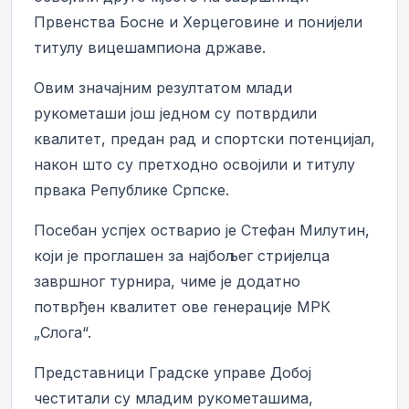
Првенства Босне и Херцеговине и понијели
титулу вицешампиона државе.
Овим значајним резултатом млади
рукометаши још једном су потврдили
квалитет, предан рад и спортски потенцијал,
након што су претходно освојили и титулу
првака Републике Српске.
Посебан успјех остварио је Стефан Милутин,
који је проглашен за најбољег стријелца
завршног турнира, чиме је додатно
потврђен квалитет ове генерације МРК
„Слога“.
Представници Градске управе Добој
честитали су младим рукометашима,