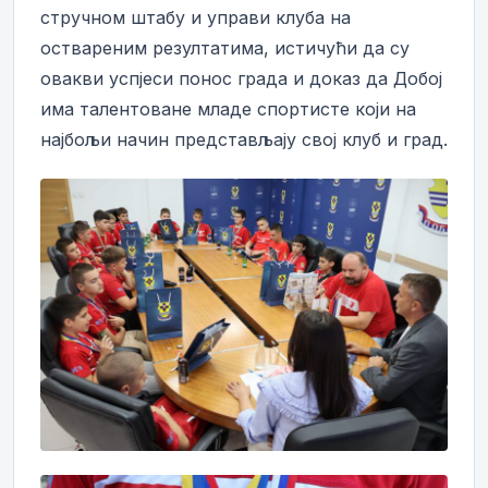
стручном штабу и управи клуба на
оствареним резултатима, истичући да су
овакви успјеси понос града и доказ да Добој
има талентоване младе спортисте који на
најбољи начин представљају свој клуб и град.