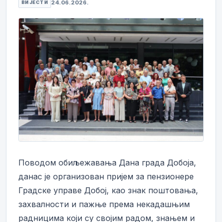
24.06.2026.
ВИЈЕСТИ
Поводом обиљежавања Дана града Добоја,
данас је организован пријем за пензионере
Градске управе Добој, као знак поштовања,
захвалности и пажње према некадашњим
радницима који су својим радом, знањем и