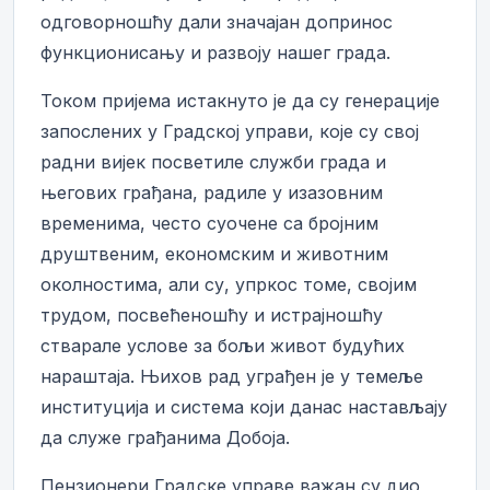
одговорношћу дали значајан допринос
функционисању и развоју нашег града.
Током пријема истакнуто је да су генерације
запослених у Градској управи, које су свој
радни вијек посветиле служби града и
његових грађана, радиле у изазовним
временима, често суочене са бројним
друштвеним, економским и животним
околностима, али су, упркос томе, својим
трудом, посвећеношћу и истрајношћу
стварале услове за бољи живот будућих
нараштаја. Њихов рад уграђен је у темеље
институција и система који данас настављају
да служе грађанима Добоја.
Пензионери Градске управе важан су дио