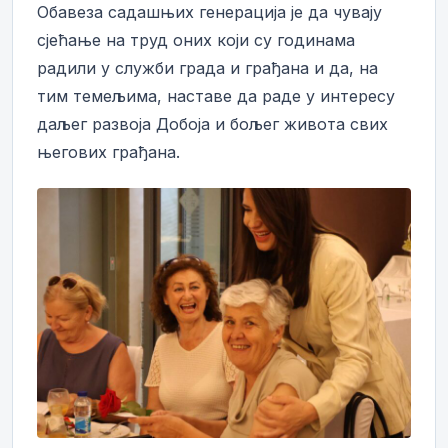
Обавеза садашњих генерација је да чувају
сјећање на труд оних који су годинама
радили у служби града и грађана и да, на
тим темељима, наставе да раде у интересу
даљег развоја Добоја и бољег живота свих
његових грађана.