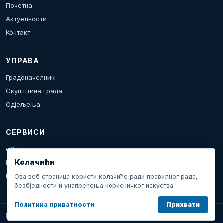
Почетна
Актуелности
Контакт
УПРАВА
Градоначелник
Скупштина града
Одјељења
СЕРВИСИ
eCitizen
Колачићи
Пријава проблема
Календар дешавања
Ова веб страница користи колачиће ради правилног рада,
безбједности и унапређења корисничког искуства.
Политика приватности
Прихвати
Град Добој © 2026. Сва права задржана.