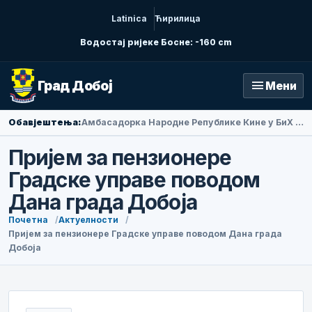
Latinica
Ћирилица
Водостај ријеке Босне: -160 cm
menu
Град Добој
Мени
Обавјештења:
Амбасадорка Народне Републике Кине у БиХ Ли Фан посјетила Добој
Пријем за пензионере
Градске управе поводом
Дана града Добоја
Почетна
Актуелности
Пријем за пензионере Градске управе поводом Дана града
Добоја