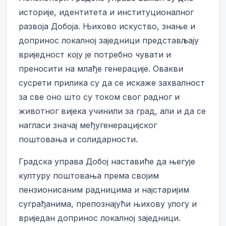
историје, идентитета и институционалног
развоја Добоја. Њихово искуство, знање и
допринос локалној заједници представљају
вриједност коју је потребно чувати и
преносити на млађе генерације. Овакви
сусрети прилика су да се искаже захвалност
за све оно што су током свог радног и
животног вијека учинили за град, али и да се
нагласи значај међугенерацијског
поштовања и солидарности.
Градска управа Добој наставиће да његује
културу поштовања према својим
пензионисаним радницима и најстаријим
суграђанима, препознајући њихову улогу и
вриједан допринос локалној заједници.