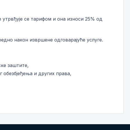
 утрвђује се тарифом и она износи 25% од
редно након извршене одговарајуће услуге.
ке заштите,
 обезбјеђења и других права,