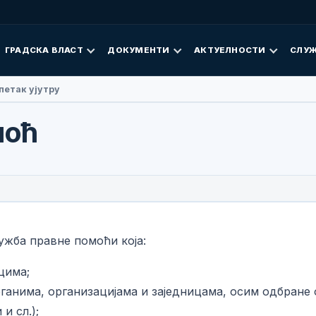
ГРАДСКА ВЛАСТ
ДОКУМЕНТИ
АКТУЕЛНОСТИ
СЛУЖ
 Фан посјетила Добој
моћ
ужба правне помоћи која:
цима;
ганима, организацијама и заједницама, осим одбране
и сл.);