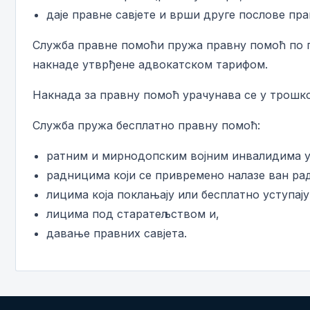
даје правне савјете и врши друге послове пр
Служба правне помоћи пружа правну помоћ по пр
накнаде утврђене адвокатском тарифом.
Накнада за правну помоћ урачунава се у трошко
Служба пружа бесплатно правну помоћ:
ратним и мирнодопским војним инвалидима у
радницима који се привремено налазе ван рад
лицима која поклањају или бесплатно уступају
лицима под старатељством и,
давање правних савјета.