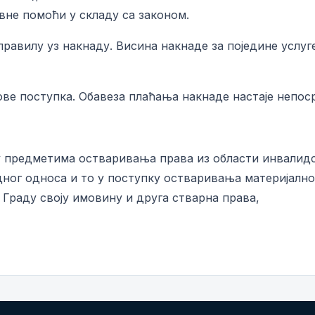
авне помоћи у складу са законом.
авилу уз накнаду. Висина накнаде за поједине услуге
ве поступка. Обавеза плаћања накнаде настаје непос
 предметима остваривања права из области инвалидс
ног односа и то у поступку остваривања материјалног
 Граду своју имовину и друга стварна права,