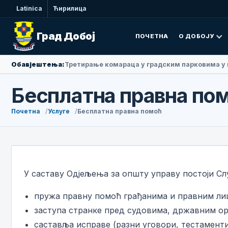
Latinica
Ћирилица
Град Добој
ПОЧЕТНА
О ДОБОЈУ
Обавјештења:
Амбасадорка Народне Републике Кине у БиХ Ли
Бесплатна правна по
Почетна
Услуге
Бесплатна правна помоћ
У саставу Одјељења за општу управу постоји Сл
пружа правну помоћ грађанима и правним ли
заступа странке пред судовима, државним ор
саставља исправе (разни уговори, тестаменти 