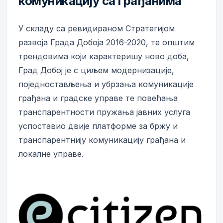
комуникацију са грађанима
У складу са ревидираном Стратегијом
развоја Града Добоја 2016-2020, те општим
трендовима који карактеришу ново доба,
Град Добој је с циљем модернизације,
поједностављења и убрзања комуникације
грађана и градске управе те повећања
транспарентности пружања јавних услуга
успоставио двије платформе за бржу и
транспарентнију комуникацију грађана и
локалне управе.