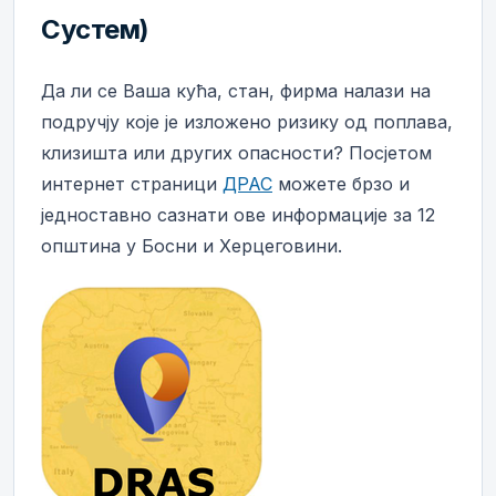
Сyстем)
Да ли се Ваша кућа, стан, фирма налази на
подручју које је изложено ризику од поплава,
клизишта или других опасности? Посјетом
интернет страници
ДРАС
можете брзо и
једноставно сазнати ове информације за 12
општина у Босни и Херцеговини.