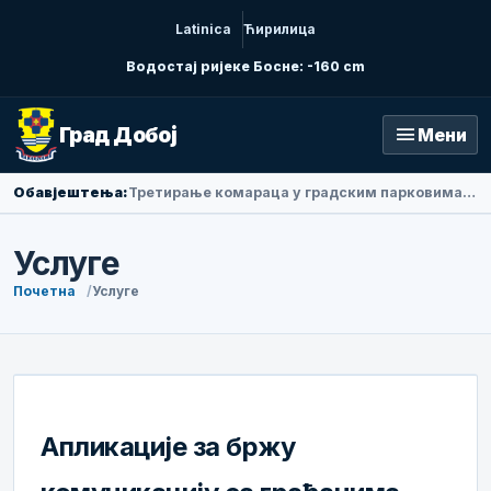
Latinica
Ћирилица
Водостај ријеке Босне: -160 cm
menu
Град Добој
Мени
Обавјештења:
Амбасадорка Народне Републике Кине у БиХ Ли Фан посјетила Добој
Услуге
Почетна
Услуге
Апликације за бржу