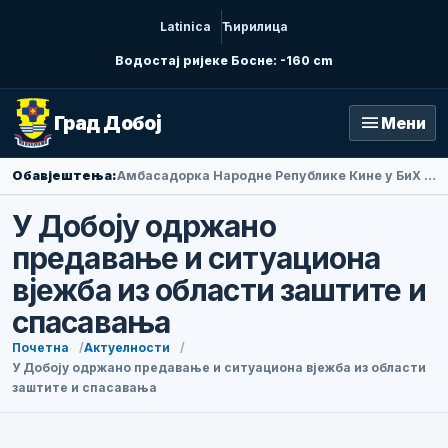
Latinica
Ћирилица
Водостај ријеке Босне: -160 cm
menu
Град Добој
Мени
Обавјештења:
Амбасадорка Народне Републике Кине у БиХ Ли Фан посјетила Добој
У Добоју одржано
предавање и ситуациона
вјежба из области заштите и
спасавања
Почетна
Актуелности
У Добоју одржано предавање и ситуациона вјежба из области
заштите и спасавања