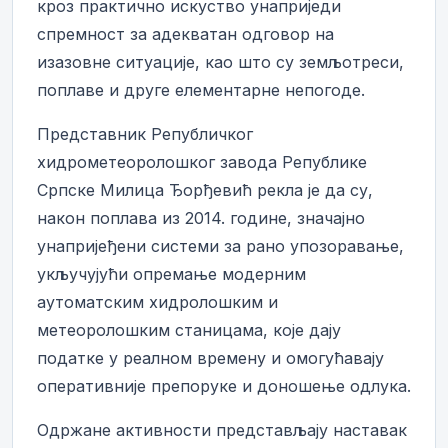
кроз практично искуство унаприједи
спремност за адекватан одговор на
изазовне ситуације, као што су земљотреси,
поплаве и друге елементарне непогоде.
Представник Републичког
хидрометеоролошког завода Републике
Српске Милица Ђорђевић рекла је да су,
након поплава из 2014. године, значајно
унапријеђени системи за рано упозоравање,
укључујући опремање модерним
аутоматским хидролошким и
метеоролошким станицама, које дају
податке у реалном времену и омогућавају
оперативније препоруке и доношење одлука.
Одржане активности представљају наставак