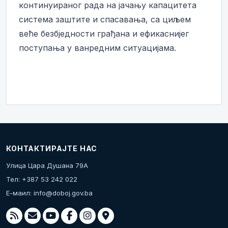
континуираног рада на јачању капацитета
система заштите и спасавања, са циљем
веће безбједности грађана и ефикаснијег
поступања у ванредним ситуацијама.
КОНТАКТИРАЈТЕ НАС
Улица Цара Душана 79А
Тел: +387 53 242 022
Е-маил:
info@doboj.gov.ba