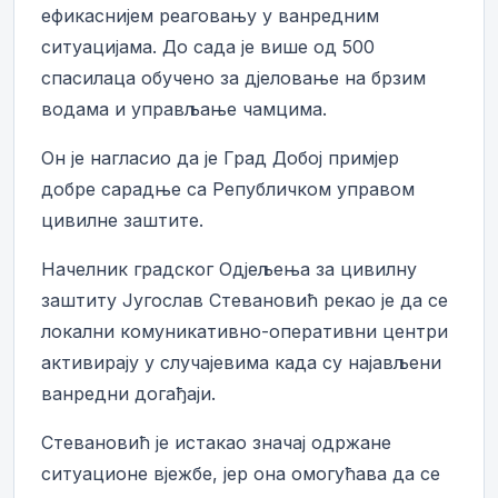
ефикаснијем реаговању у ванредним
ситуацијама. До сада је више од 500
спасилаца обучено за дјеловање на брзим
водама и управљање чамцима.
Он је нагласио да је Град Добој примјер
добре сарадње са Републичком управом
цивилне заштите.
Начелник градског Одјељења за цивилну
заштиту Југослав Стевановић рекао је да се
локални комуникативно-оперативни центри
активирају у случајевима када су најављени
ванредни догађаји.
Стевановић је истакао значај одржане
ситуационе вјежбе, јер она омогућава да се