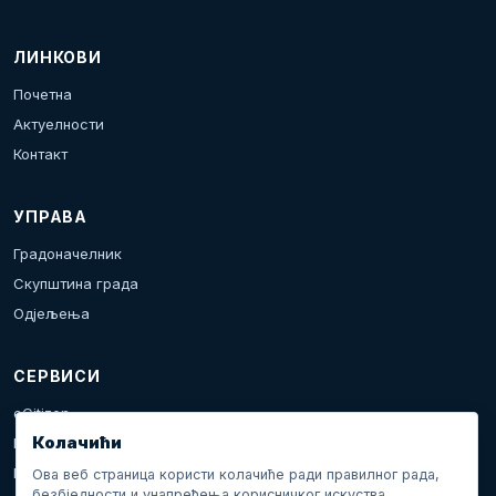
ЛИНКОВИ
Почетна
Актуелности
Контакт
УПРАВА
Градоначелник
Скупштина града
Одјељења
СЕРВИСИ
eCitizen
Колачићи
Пријава проблема
Календар дешавања
Ова веб страница користи колачиће ради правилног рада,
безбједности и унапређења корисничког искуства.