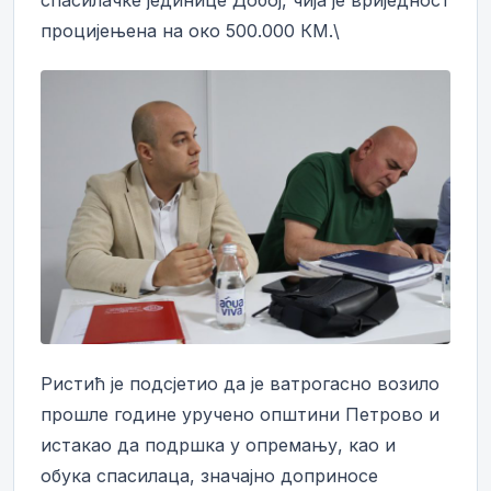
процијењена на око 500.000 КМ.\
Ристић је подсјетио да је ватрогасно возило
прошле године уручено општини Петрово и
истакао да подршка у опремању, као и
обука спасилаца, значајно доприносе