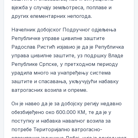
вјежба у случају земљотреса, поплаве и
других елементарних непогода.
Начелник добојског Подручног одјељења
Републичке управе цивилне заштите
Радослав Ристић изјавио је да је Републичка
управа цивилне заштите, уз подршку Владе
Републике Српске, у претходном периоду
урадила много на унапређењу система
заштите и спасавања, укључујући набавку
ватрогасних возила и опреме.
Он је навео да је за добојску регију недавно
обезбијеђено око 600.000 КМ, те да је у
поступку и набавка навалног возила за
потребе Територијално ватрогасно-
спасилачке јединице Добој, чија је вриједност