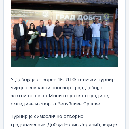
У Добоју је отворен 19. ИТФ тениски турнир,
чији је генерални спонзор Град Добој, а
златни спонзор Министарство породице,
омладине и спорта Републике Српске.
Турнир је симболично отворио
градоначелник Добоја Борис Јеринић, који је