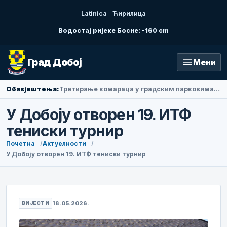
Latinica
Ћирилица
Водостај ријеке Босне: -160 cm
menu
Град Добој
Мени
Обавјештења:
Амбасадорка Народне Републике Кине у БиХ Ли Фан посјетила Добој
У Добоју отворен 19. ИТФ
тениски турнир
Почетна
Актуелности
У Добоју отворен 19. ИТФ тениски турнир
18.05.2026.
ВИЈЕСТИ