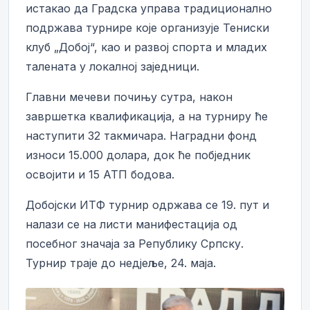
истакао да Градска управа традиционално
подржава турнире које организује Тениски
клуб „Добој“, као и развој спорта и младих
талената у локалној заједници.
Главни мечеви почињу сутра, након
завршетка квалификација, а на турниру ће
наступити 32 такмичара. Наградни фонд
износи 15.000 долара, док ће побједник
освојити и 15 АТП бодова.
Добојски ИТФ турнир одржава се 19. пут и
налази се на листи манифестација од
посебног значаја за Републику Српску.
Турнир траје до недјеље, 24. маја.