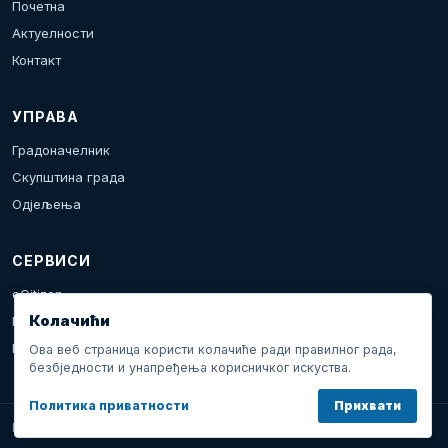
Почетна
Актуелности
Контакт
УПРАВА
Градоначелник
Скупштина града
Одјељења
СЕРВИСИ
eCitizen
Колачићи
Пријава проблема
Календар дешавања
Ова веб страница користи колачиће ради правилног рада,
безбједности и унапређења корисничког искуства.
Политика приватности
Прихвати
Град Добој © 2026. Сва права задржана.