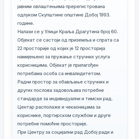
јавним овлаштењима пререгистрована
одлуком Скупштине општине Добој 1993.
године.
Налази се у Улици Краља Драгутина број 60.
Објекат се састоји од приземља и спрата са
22 просторије од којих је 12 просторија
намијењено за пружање стручних услуга
корисницима. Објекат је прилагођен
потребама особа са инвалидитетом.
Радни простор за обављање стручних и
других послова задовољава потребне
стандарде за индивидуални и тимски рад.
Центар располаже и чекаоницама за
кориснике, портирском службом и друге
потребне помоћне просторије.
При Центру за социјални рад Добој ради и