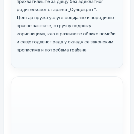
прихватилиште за дјецу без адекватног
родитељског старања „Сунцокрет“.
Центар пружа услуге социјалне и породично-
правне заштите, стручну подршку
корисницима, као и различите облике помоћи
и савјетодавног рада у складу са законским
прописима и потребама грађана.