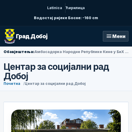
Latinica
Ћирилица
Водостај ријеке Босне: -160 cm
menu
Град Добој
Мени
Обавјештења:
Амбасадорка Народне Републике Кине у БиХ Ли Фан посјетила Добој
Центар за социјални рад
Добој
Почетна
Центар за социјални рад Добој