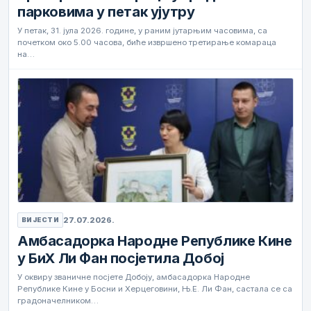
парковима у петак ујутру
У петак, 31. јула 2026. године, у раним јутарњим часовима, са
почетком око 5.00 часова, биће извршено третирање комараца
на…
27.07.2026.
ВИЈЕСТИ
Амбасадорка Народне Републике Кине
у БиХ Ли Фан посјетила Добој
У оквиру званичне посјете Добоју, амбасадорка Народне
Републике Кине у Босни и Херцеговини, Њ.Е. Ли Фан, састала се са
градоначелником…