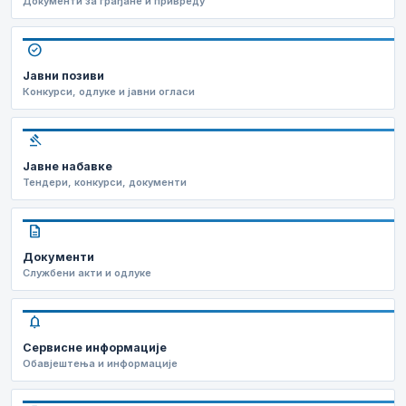
Документи за грађане и привреду
check_circle
Јавни позиви
Конкурси, одлуке и јавни огласи
gavel
Јавне набавке
Тендери, конкурси, документи
description
Документи
Службени акти и одлуке
notifications
Сервисне информације
Обавјештења и информације