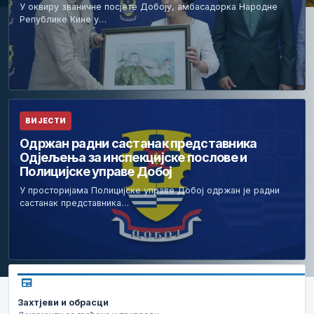
У оквиру званичне посјете Добоју, амбасадорка Народне
Републике Кине у…
ВИЈЕСТИ
Одржан радни састанак представника
Одјељења за инспекцијске послове и
Полицијске управе Добој
У просторијама Полицијске управе Добој одржан је радни
састанак представника…
newspaper
Захтјеви и обрасци