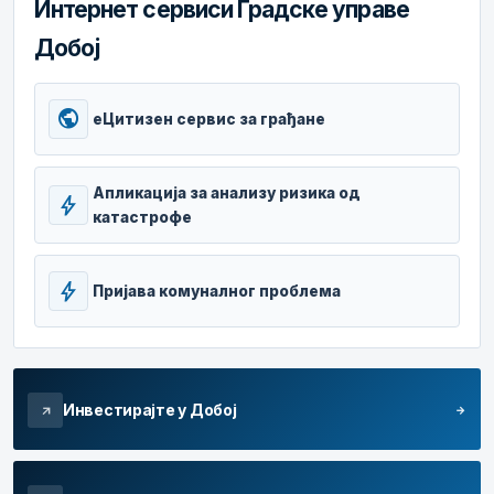
Интернет сервиси Градске управе
Добој
public
еЦитизен сервис за грађане
Апликација за анализу ризика од
bolt
катастрофе
bolt
Пријава комуналног проблема
Инвестирајте у Добој
arrow_forward
arrow_outward