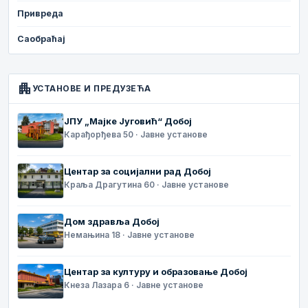
Привреда
Саобраћај
apartment
УСТАНОВЕ И ПРЕДУЗЕЋА
ЈПУ „Мајке Југовић“ Добој
Карађорђева 50 · Јавне установе
Центар за социјални рад Добој
Краља Драгутина 60 · Јавне установе
Дом здравља Добој
Немањина 18 · Јавне установе
Центар за културу и образовање Добој
Кнеза Лазара 6 · Јавне установе