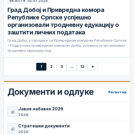
10.07.2026.
ВИЈЕСТИ
Град Добој и Привредна комора
Републике Српске успјешно
организовали тродневну едукацију о
заштити личних података
Град Добој, у сарадњи са Привредном комором Републике Српске
– Подручном привредном комором Добој, успјешно је организовао
тродневну едукацију под…
1
2
3
…
12
»
Документи и одлуке
Регистар
Јавне набавке 2026
picture_as_pdf
2026.
Стратешки документи
picture_as_pdf
2026.