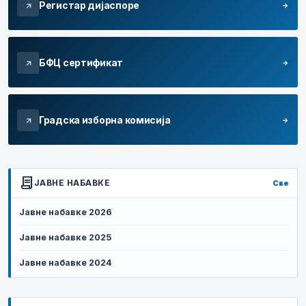
Регистар дијаспоре
arrow_forward
arrow_outward
БФЦ сертификат
arrow_forward
arrow_outward
Градска изборна комисија
arrow_forward
arrow_outward
contract
ЈАВНЕ НАБАВКЕ
Све
Јавне набавке 2026
Јавне набавке 2025
Јавне набавке 2024