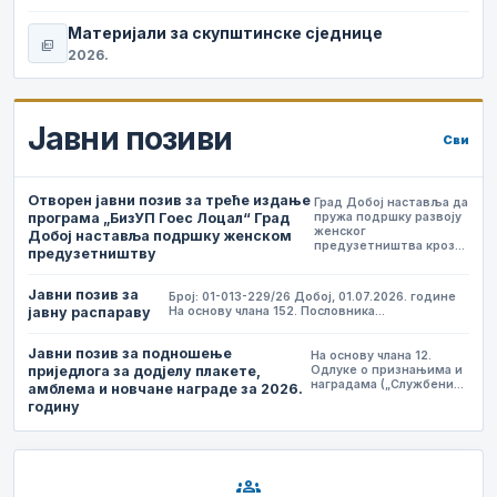
Материјали за скупштинске сједнице
picture_as_pdf
2026.
Јавни позиви
Сви
Отворен јавни позив за треће издање
Град Добој наставља да
програма „БизУП Гоес Лоцал“ Град
пружа подршку развоју
женског
Добој наставља подршку женском
предузетништва кроз…
предузетништву
Јавни позив за
Број: 01-013-229/26 Добој, 01.07.2026. године
јавну распараву
На основу члана 152. Пословника…
Јавни позив за подношење
На основу члана 12.
приједлога за додјелу плакете,
Одлуке о признањима и
наградама („Службени…
амблема и новчане награде за 2026.
годину
groups