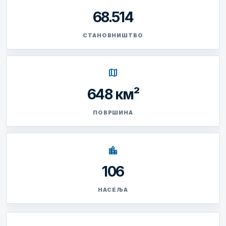
68.514
СТАНОВНИШТВО
map
648 км²
ПОВРШИНА
location_city
106
НАСЕЉА