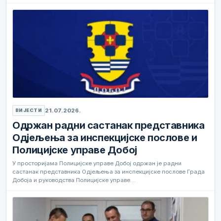
21.07.2026.
ВИЈЕСТИ
Одржан радни састанак представника
Одјељења за инспекцијске послове и
Полицијске управе Добој
У просторијама Полицијске управе Добој одржан је радни
састанак представника Одјељења за инспекцијске послове Града
Добоја и руководства Полицијске управе…