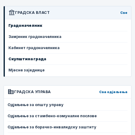
account_balance
ГРАДСКА ВЛАСТ
Све
Градоначелник
Замјеник градоначелника
Кабинет градоначелника
Скупштина града
Мјесне заједнице
corporate_fare
ГРАДСКА УПРАВА
Сва одјељења
Одјељење за општу управу
Одјељење за стамбено-комуналне послове
Одјељење за борачко-инвалидску заштиту