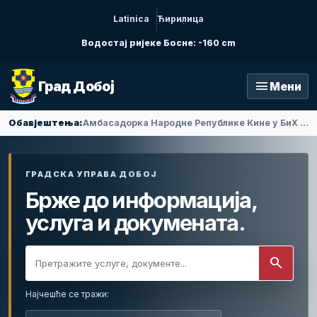
Latinica
Ћирилица
Водостај ријеке Босне: -160 cm
menu
Град Добој
Мени
Обавјештења:
Амбасадорка Народне Републике Кине у БиХ Ли Фан посјетила Добој
ГРАДСКА УПРАВА ДОБОЈ
Брже до информација,
услуга и докумената.
search
Најчешће се тражи: