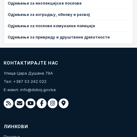
Одјељење за инспекцијске послове
Одјељење за изградњу, обнову и развој
Одјељење за послове комуналне полиције
Одјељење за привреду и друштвене дјелатности
КОНТАКТИРАЈТЕ НАС
Улица Цара Душана 79А
Тел: +387 53 242 022
Е-маил:
info@doboj.gov.ba
ЛИНКОВИ
Почетна