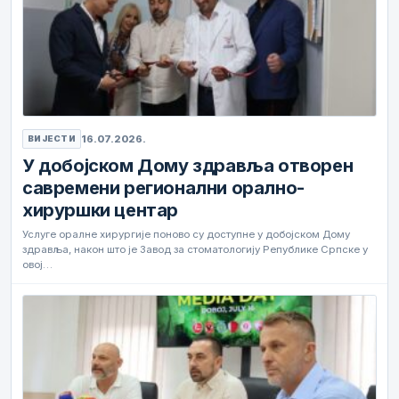
16.07.2026.
ВИЈЕСТИ
У добојском Дому здравља отворен
савремени регионални орално-
хируршки центар
Услуге оралне хирургије поново су доступне у добојском Дому
здравља, након што је Завод за стоматологију Републике Српске у
овој…