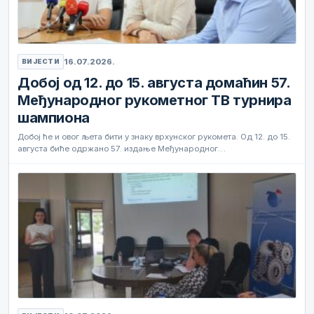
16.07.2026.
ВИЈЕСТИ
Добој од 12. до 15. августа домаћин 57.
Међународног рукометног ТВ турнира
шампиона
Добој ће и овог љета бити у знаку врхунског рукомета. Од 12. до 15.
августа биће одржано 57. издање Међународног…