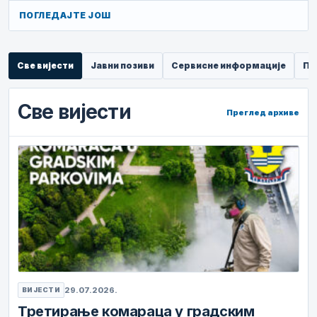
ПОГЛЕДАЈТЕ ЈОШ
Све вијести
Јавни позиви
Сервисне информације
Пр
Све вијести
Преглед архиве
29.07.2026.
ВИЈЕСТИ
Третирање комараца у градским