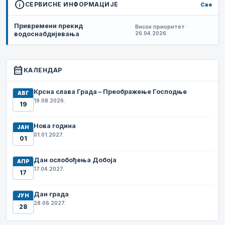
info
СЕРВИСНЕ ИНФОРМАЦИЈЕ
Све
Привремени прекид
Висок приоритет ·
водоснабдијевања
26.04.2026.
calendar_month
КАЛЕНДАР
Крсна слава Града – Преображење Господње
АВГ
19.08.2026.
19
Нова година
ЈАН
01.01.2027.
01
Дан ослобођења Добоја
АПР
17.04.2027.
17
Дан града
ЈУН
28.06.2027.
28