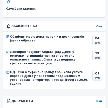
business_center
Службени гласник
notifications
ОБАВЈЕШТЕЊА
Сва
article
Обавјештење о дератизацији и дезинсекцији
24
јавних објеката
ЈУЛ
article
Лансиран пројекат АидЕЕ: Град Добој у
13
регионалној иницијативи за енергетску
ЈУЛ
ефикасност јавних објеката уз подршку
вјештачке интелигенције
article
ОДЛУКА о суфинансирању трошкова услуге
07
боравка дјеце у приватним предшколским
ЈУЛ
установама на територији града Добој за 2026.
годину
description
ДОКУМЕНТИ
Сви