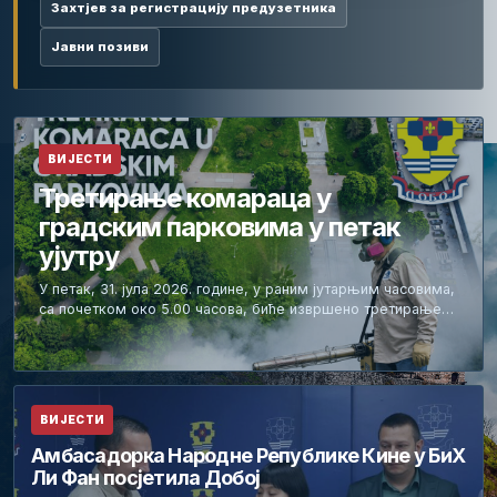
Захтјев за регистрацију предузетника
Јавни позиви
ВИЈЕСТИ
Третирање комараца у
градским парковима у петак
ујутру
У петак, 31. јула 2026. године, у раним јутарњим часовима,
са почетком око 5.00 часова, биће извршено третирање…
ВИЈЕСТИ
Амбасадорка Народне Републике Кине у БиХ
Ли Фан посјетила Добој