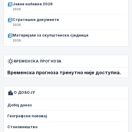
picture_as_pdf
Јавне набавке 2026
2026.
picture_as_pdf
Стратешки документи
2026.
picture_as_pdf
Материјали за скупштинске сједнице
2026.
wb_sunny
ВРЕМЕНСКА ПРОГНОЗА
Временска прогноза тренутно није доступна.
location_city
О ДОБОЈУ
Добој данас
Географски положај
Становништво