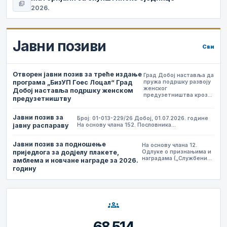
picture_as_pdf
2026.
Јавни позиви
Сви
Отворен јавни позив за треће издање
Град Добој наставља да
програма „БизУП Гоес Лоцал“ Град
пружа подршку развоју
женског
Добој наставља подршку женском
предузетништва кроз…
предузетништву
Јавни позив за
Број: 01-013-229/26 Добој, 01.07.2026. године
јавну распараву
На основу члана 152. Пословника…
Јавни позив за подношење
На основу члана 12.
приједлога за додјелу плакете,
Одлуке о признањима и
наградама („Службени…
амблема и новчане награде за 2026.
годину
groups