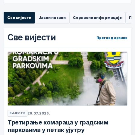
Све вијести
Јавни позиви
Сервисне информације
Пр
Све вијести
Преглед архиве
29.07.2026.
ВИЈЕСТИ
Третирање комараца у градским
парковима у петак ујутру