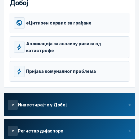
Добој
public
еЦитизен сервис за грађане
Апликација за анализу ризика од
bolt
катастрофе
bolt
Пријава комуналног проблема
Инвестирајте у Добој
arrow_forward
arrow_outward
Регистар дијаспоре
arrow_forward
arrow_outward