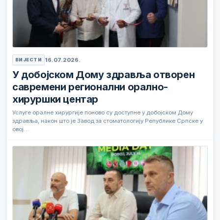
16.07.2026.
ВИЈЕСТИ
У добојском Дому здравља отворен
савремени регионални орално-
хируршки центар
Услуге оралне хирургије поново су доступне у добојском Дому
здравља, након што је Завод за стоматологију Републике Српске у
овој…