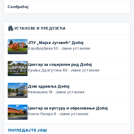
Саобраћај
apartment
УСТАНОВЕ И ПРЕДУЗЕЋА
ЈПУ „Мајке Југовић“ Добој
Карађорђева 50 · Јавне установе
Центар за социјални рад Добој
Краља Драгутина 60 · Јавне установе
Дом здравља Добој
Немањина 18 · Јавне установе
Центар за културу и образовање Добој
Кнеза Лазара 6 · Јавне установе
ПОГЛЕДАЈТЕ ЈОШ