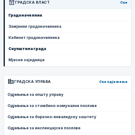
account_balance
ГРАДСКА ВЛАСТ
Све
Градоначелник
Замјеник градоначелника
Кабинет градоначелника
Скупштина града
Мјесне заједнице
corporate_fare
ГРАДСКА УПРАВА
Сва одјељења
Одјељење за општу управу
Одјељење за стамбено-комуналне послове
Одјељење за борачко-инвалидску заштиту
Одјељење за инспекцијске послове