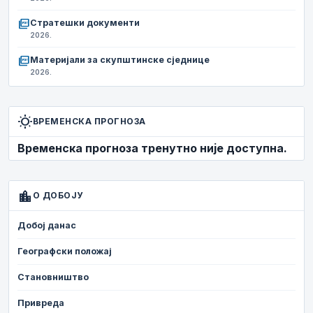
picture_as_pdf
Стратешки документи
2026.
picture_as_pdf
Материјали за скупштинске сједнице
2026.
wb_sunny
ВРЕМЕНСКА ПРОГНОЗА
Временска прогноза тренутно није доступна.
location_city
О ДОБОЈУ
Добој данас
Географски положај
Становништво
Привреда