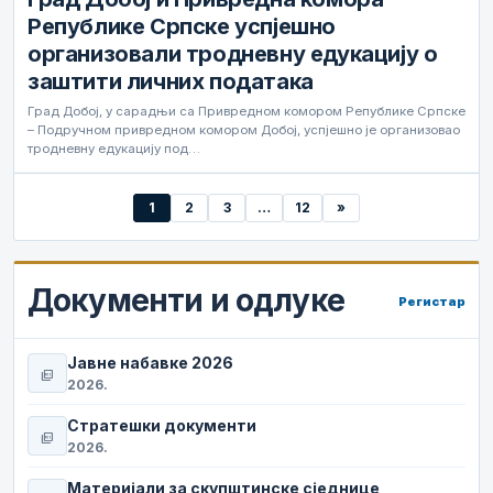
Републике Српске успјешно
организовали тродневну едукацију о
заштити личних података
Град Добој, у сарадњи са Привредном комором Републике Српске
– Подручном привредном комором Добој, успјешно је организовао
тродневну едукацију под…
1
2
3
…
12
»
Документи и одлуке
Регистар
Јавне набавке 2026
picture_as_pdf
2026.
Стратешки документи
picture_as_pdf
2026.
Материјали за скупштинске сједнице