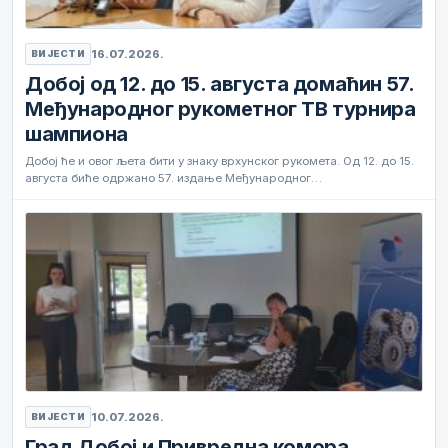
16.07.2026.
ВИЈЕСТИ
Добој од 12. до 15. августа домаћин 57.
Међународног рукометног ТВ турнира
шампиона
Добој ће и овог љета бити у знаку врхунског рукомета. Од 12. до 15.
августа биће одржано 57. издање Међународног…
10.07.2026.
ВИЈЕСТИ
Град Добој и Привредна комора