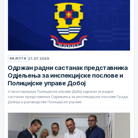
21.07.2026.
ВИЈЕСТИ
Одржан радни састанак представника
Одјељења за инспекцијске послове и
Полицијске управе Добој
У просторијама Полицијске управе Добој одржан је радни
састанак представника Одјељења за инспекцијске послове Града
Добоја и руководства Полицијске управе…