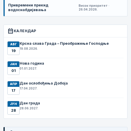
Привремени прекид
Висок приоритет ·
водоснабдијевања
26.04.2026.
calendar_month
КАЛЕНДАР
Крсна слава Града – Преображење Господње
АВГ
19.08.2026.
19
Нова година
ЈАН
01.01.2027.
01
Дан ослобођења Добоја
АПР
17.04.2027.
17
Дан града
ЈУН
28.06.2027.
28