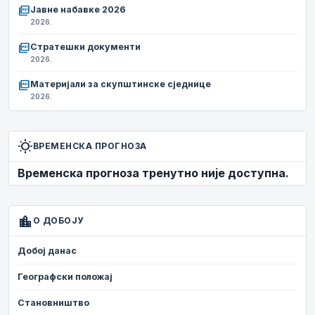
picture_as_pdf
Јавне набавке 2026
2026.
picture_as_pdf
Стратешки документи
2026.
picture_as_pdf
Материјали за скупштинске сједнице
2026.
wb_sunny
ВРЕМЕНСКА ПРОГНОЗА
Временска прогноза тренутно није доступна.
location_city
О ДОБОЈУ
Добој данас
Географски положај
Становништво