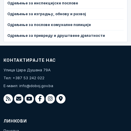
Одјељење за инспекцијске послове
Одјељење за изградњу, обнову и развој
Одјељење за послове комуналне полиције
Одјељење за привреду и друштвене дјелатности
КОНТАКТИРАЈТЕ НАС
Улица Цара Душана 79А
Тел: +387 53 242 022
Е-маил:
info@doboj.gov.ba
ЛИНКОВИ
Почетна