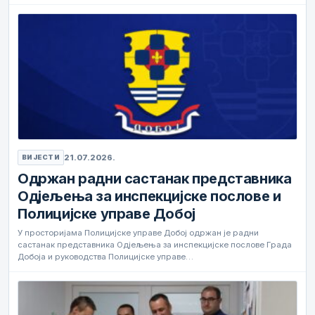
21.07.2026.
ВИЈЕСТИ
Одржан радни састанак представника
Одјељења за инспекцијске послове и
Полицијске управе Добој
У просторијама Полицијске управе Добој одржан је радни
састанак представника Одјељења за инспекцијске послове Града
Добоја и руководства Полицијске управе…