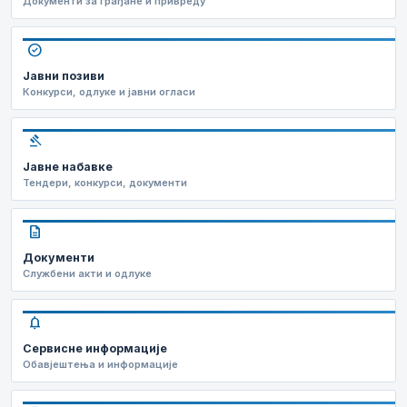
Документи за грађане и привреду
check_circle
Јавни позиви
Конкурси, одлуке и јавни огласи
gavel
Јавне набавке
Тендери, конкурси, документи
description
Документи
Службени акти и одлуке
notifications
Сервисне информације
Обавјештења и информације