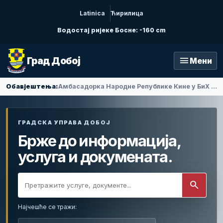
Latinica
Ћирилица
Водостај ријеке Босне: -160 cm
menu
Град Добој
Мени
Обавјештења:
Амбасадорка Народне Републике Кине у БиХ Ли Фан посјетила Добој
ГРАДСКА УПРАВА ДОБОЈ
Брже до информација,
услуга и докумената.
search
Најчешће се тражи: