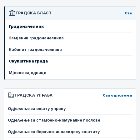
account_balance
ГРАДСКА ВЛАСТ
Све
Градоначелник
Замјеник градоначелника
Кабинет градоначелника
Скупштина града
Мјесне заједнице
corporate_fare
ГРАДСКА УПРАВА
Сва одјељења
Одјељење за општу управу
Одјељење за стамбено-комуналне послове
Одјељење за борачко-инвалидску заштиту