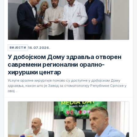
16.07.2026.
ВИЈЕСТИ
У добојском Дому здравља отворен
савремени регионални орално-
хируршки центар
Услуге оралне хирургије поново су доступне у добојском Дому
здравља, након што је Завод за стоматологију Републике Српске у
овој…