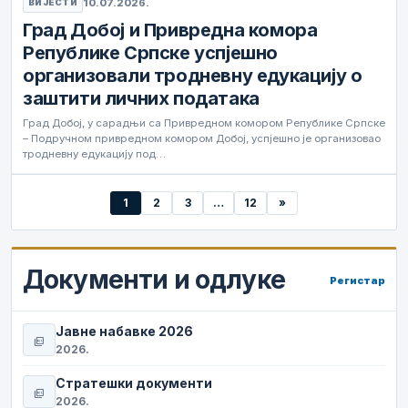
10.07.2026.
ВИЈЕСТИ
Град Добој и Привредна комора
Републике Српске успјешно
организовали тродневну едукацију о
заштити личних података
Град Добој, у сарадњи са Привредном комором Републике Српске
– Подручном привредном комором Добој, успјешно је организовао
тродневну едукацију под…
1
2
3
…
12
»
Документи и одлуке
Регистар
Јавне набавке 2026
picture_as_pdf
2026.
Стратешки документи
picture_as_pdf
2026.