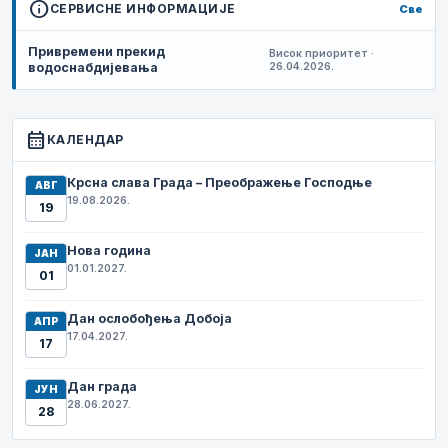
info
СЕРВИСНЕ ИНФОРМАЦИЈЕ
Све
Привремени прекид
Висок приоритет ·
водоснабдијевања
26.04.2026.
calendar_month
КАЛЕНДАР
Крсна слава Града – Преображење Господње
АВГ
19.08.2026.
19
Нова година
ЈАН
01.01.2027.
01
Дан ослобођења Добоја
АПР
17.04.2027.
17
Дан града
ЈУН
28.06.2027.
28