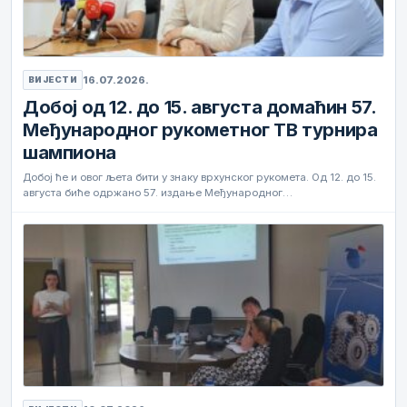
16.07.2026.
ВИЈЕСТИ
Добој од 12. до 15. августа домаћин 57.
Међународног рукометног ТВ турнира
шампиона
Добој ће и овог љета бити у знаку врхунског рукомета. Од 12. до 15.
августа биће одржано 57. издање Међународног…