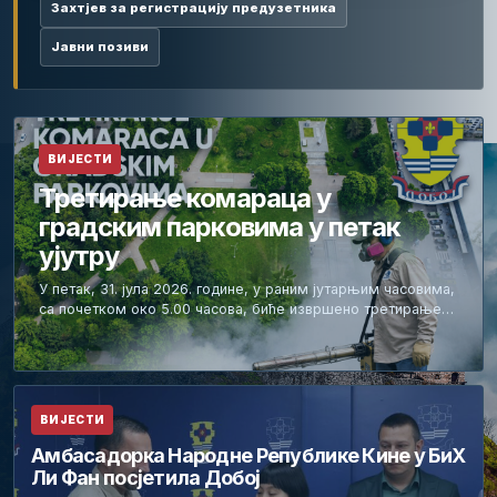
Захтјев за регистрацију предузетника
Јавни позиви
ВИЈЕСТИ
Третирање комараца у
градским парковима у петак
ујутру
У петак, 31. јула 2026. године, у раним јутарњим часовима,
са почетком око 5.00 часова, биће извршено третирање…
ВИЈЕСТИ
Амбасадорка Народне Републике Кине у БиХ
Ли Фан посјетила Добој