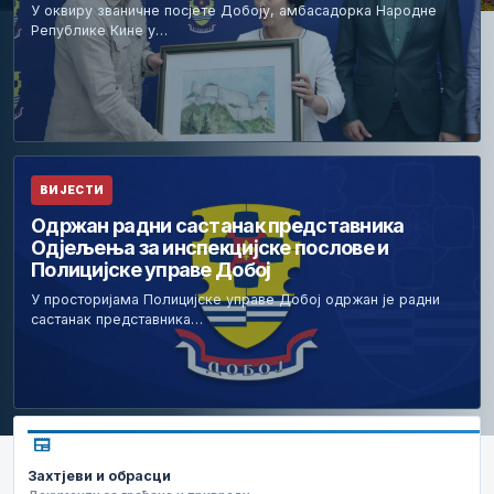
У оквиру званичне посјете Добоју, амбасадорка Народне
Републике Кине у…
ВИЈЕСТИ
Одржан радни састанак представника
Одјељења за инспекцијске послове и
Полицијске управе Добој
У просторијама Полицијске управе Добој одржан је радни
састанак представника…
newspaper
Захтјеви и обрасци