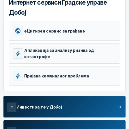
Интернет сервиси Градске управе
Добој
public
еЦитизен сервис за грађане
Апликација за анализу ризика од
bolt
катастрофе
bolt
Пријава комуналног проблема
Инвестирајте у Добој
arrow_forward
arrow_outward