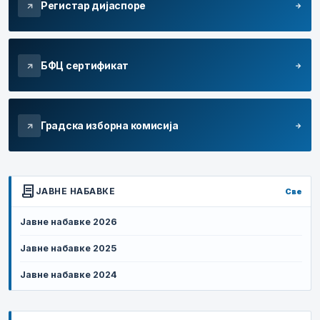
Регистар дијаспоре
arrow_forward
arrow_outward
БФЦ сертификат
arrow_forward
arrow_outward
Градска изборна комисија
arrow_forward
arrow_outward
contract
ЈАВНЕ НАБАВКЕ
Све
Јавне набавке 2026
Јавне набавке 2025
Јавне набавке 2024