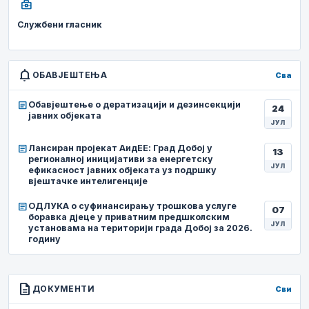
business_center
Службени гласник
notifications
ОБАВЈЕШТЕЊА
Сва
article
Обавјештење о дератизацији и дезинсекцији
24
јавних објеката
ЈУЛ
article
Лансиран пројекат АидЕЕ: Град Добој у
13
регионалној иницијативи за енергетску
ЈУЛ
ефикасност јавних објеката уз подршку
вјештачке интелигенције
article
ОДЛУКА о суфинансирању трошкова услуге
07
боравка дјеце у приватним предшколским
ЈУЛ
установама на територији града Добој за 2026.
годину
description
ДОКУМЕНТИ
Сви