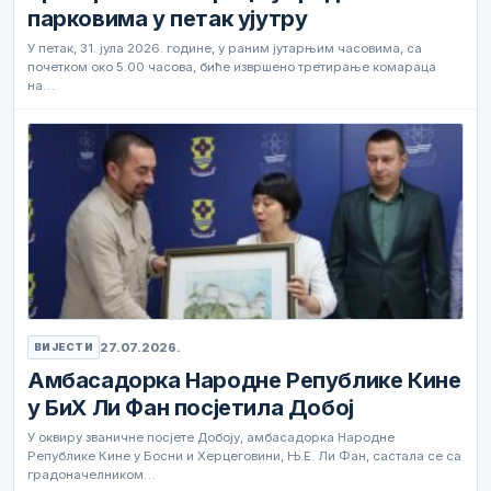
парковима у петак ујутру
У петак, 31. јула 2026. године, у раним јутарњим часовима, са
почетком око 5.00 часова, биће извршено третирање комараца
на…
27.07.2026.
ВИЈЕСТИ
Амбасадорка Народне Републике Кине
у БиХ Ли Фан посјетила Добој
У оквиру званичне посјете Добоју, амбасадорка Народне
Републике Кине у Босни и Херцеговини, Њ.Е. Ли Фан, састала се са
градоначелником…