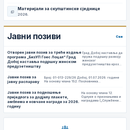
Материјали за скупштинске сједнице
picture_as_pdf
2026.
Јавни позиви
Сви
Отворен јавни позив за треће издање
Град Добој наставља да
програма „БизУП Гоес Лоцал“ Град
пружа подршку развоју
женског
Добој наставља подршку женском
предузетништва кроз…
предузетништву
Јавни позив за
Број: 01-013-229/26 Добој, 01.07.2026. године
јавну распараву
На основу члана 152. Пословника…
Јавни позив за подношење
На основу члана 12.
приједлога за додјелу плакете,
Одлуке о признањима и
наградама („Службени…
амблема и новчане награде за 2026.
годину
groups