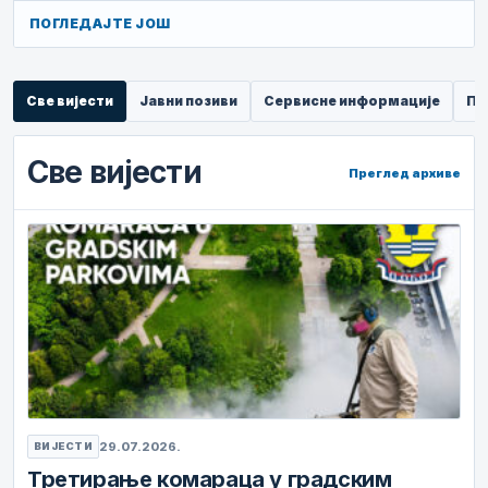
ПОГЛЕДАЈТЕ ЈОШ
Све вијести
Јавни позиви
Сервисне информације
Пр
Све вијести
Преглед архиве
29.07.2026.
ВИЈЕСТИ
Третирање комараца у градским