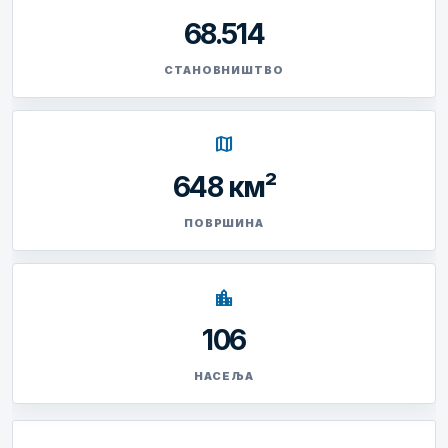
68.514
СТАНОВНИШТВО
map
648 км²
ПОВРШИНА
location_city
106
НАСЕЉА