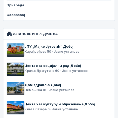
Привреда
Саобраћај
apartment
УСТАНОВЕ И ПРЕДУЗЕЋА
ЈПУ „Мајке Југовић“ Добој
Карађорђева 50 · Јавне установе
Центар за социјални рад Добој
Краља Драгутина 60 · Јавне установе
Дом здравља Добој
Немањина 18 · Јавне установе
Центар за културу и образовање Добој
Кнеза Лазара 6 · Јавне установе