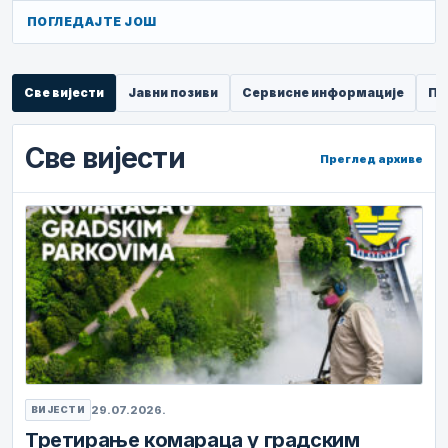
ПОГЛЕДАЈТЕ ЈОШ
Све вијести
Јавни позиви
Сервисне информације
Пр
Све вијести
Преглед архиве
29.07.2026.
ВИЈЕСТИ
Третирање комараца у градским