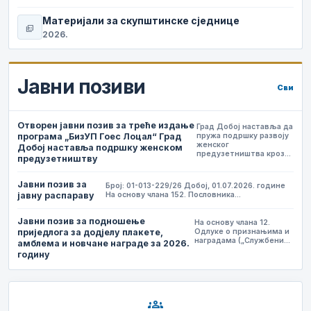
Материјали за скупштинске сједнице
picture_as_pdf
2026.
Јавни позиви
Сви
Отворен јавни позив за треће издање
Град Добој наставља да
програма „БизУП Гоес Лоцал“ Град
пружа подршку развоју
женског
Добој наставља подршку женском
предузетништва кроз…
предузетништву
Јавни позив за
Број: 01-013-229/26 Добој, 01.07.2026. године
јавну распараву
На основу члана 152. Пословника…
Јавни позив за подношење
На основу члана 12.
приједлога за додјелу плакете,
Одлуке о признањима и
наградама („Службени…
амблема и новчане награде за 2026.
годину
groups