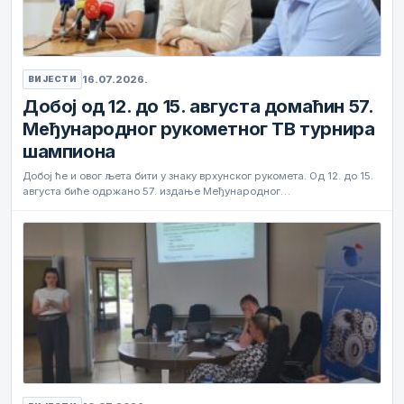
16.07.2026.
ВИЈЕСТИ
Добој од 12. до 15. августа домаћин 57.
Међународног рукометног ТВ турнира
шампиона
Добој ће и овог љета бити у знаку врхунског рукомета. Од 12. до 15.
августа биће одржано 57. издање Међународног…