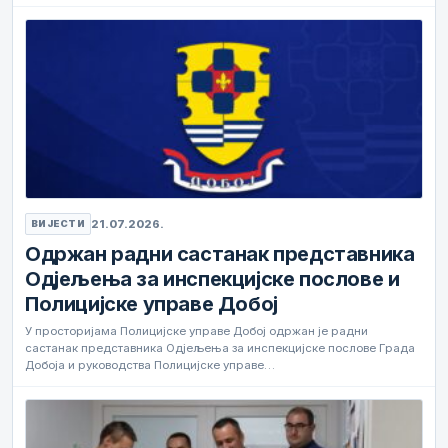
21.07.2026.
ВИЈЕСТИ
Одржан радни састанак представника
Одјељења за инспекцијске послове и
Полицијске управе Добој
У просторијама Полицијске управе Добој одржан је радни
састанак представника Одјељења за инспекцијске послове Града
Добоја и руководства Полицијске управе…