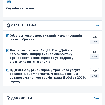
business_center
Службени гласник
notifications
ОБАВЈЕШТЕЊА
Сва
article
Обавјештење о дератизацији и дезинсекцији
24
јавних објеката
ЈУЛ
article
Лансиран пројекат АидЕЕ: Град Добој у
13
регионалној иницијативи за енергетску
ЈУЛ
ефикасност јавних објеката уз подршку
вјештачке интелигенције
article
ОДЛУКА о суфинансирању трошкова услуге
07
боравка дјеце у приватним предшколским
ЈУЛ
установама на територији града Добој за 2026.
годину
description
ДОКУМЕНТИ
Сви