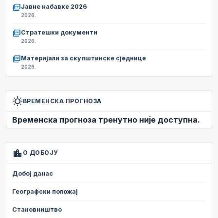
picture_as_pdf
Јавне набавке 2026
2026.
picture_as_pdf
Стратешки документи
2026.
picture_as_pdf
Материјали за скупштинске сједнице
2026.
wb_sunny
ВРЕМЕНСКА ПРОГНОЗА
Временска прогноза тренутно није доступна.
location_city
О ДОБОЈУ
Добој данас
Географски положај
Становништво