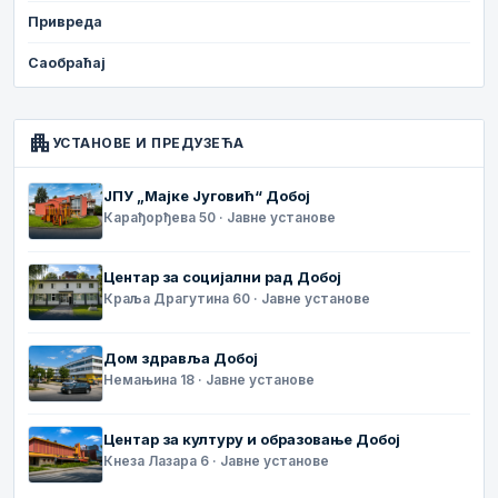
Привреда
Саобраћај
apartment
УСТАНОВЕ И ПРЕДУЗЕЋА
ЈПУ „Мајке Југовић“ Добој
Карађорђева 50 · Јавне установе
Центар за социјални рад Добој
Краља Драгутина 60 · Јавне установе
Дом здравља Добој
Немањина 18 · Јавне установе
Центар за културу и образовање Добој
Кнеза Лазара 6 · Јавне установе