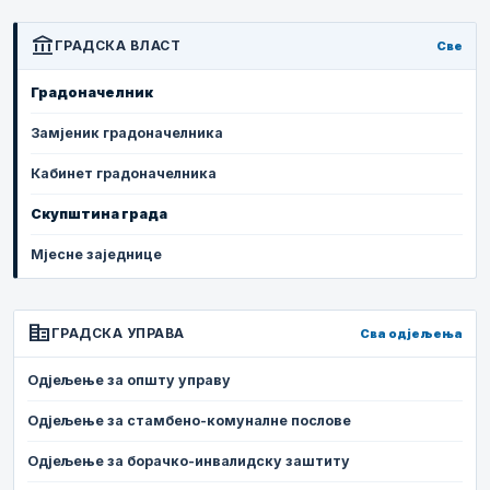
account_balance
ГРАДСКА ВЛАСТ
Све
Градоначелник
Замјеник градоначелника
Кабинет градоначелника
Скупштина града
Мјесне заједнице
corporate_fare
ГРАДСКА УПРАВА
Сва одјељења
Одјељење за општу управу
Одјељење за стамбено-комуналне послове
Одјељење за борачко-инвалидску заштиту