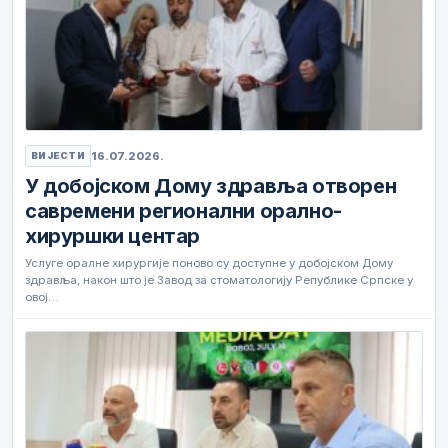
16.07.2026.
ВИЈЕСТИ
У добојском Дому здравља отворен
савремени регионални орално-
хируршки центар
Услуге оралне хирургије поново су доступне у добојском Дому
здравља, након што је Завод за стоматологију Републике Српске у
овој…