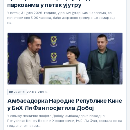
парковима у петак ујутру
У петак, 31. јула 2026. године, у раним јутарњим часовима, са
почетком око 5.00 часова, биће извршено третирање комараца
на…
27.07.2026.
ВИЈЕСТИ
Амбасадорка Народне Републике Кине
у БиХ Ли Фан посјетила Добој
У оквиру званичне посјете Добоју, амбасадорка Народне
Републике Кине у Босни и Херцеговини, Њ.Е. Ли Фан, састала се са
градоначелником…