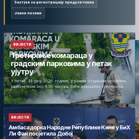
Захтјев за регистрацију предузетника
Јавни позиви
ВИЈЕСТИ
Третирање комараца у
градским парковима у петак
ујутру
У петак, 31. јула 2026. године, у раним јутарњим часовима,
са почетком око 5.00 часова, биће извршено третирање…
ВИЈЕСТИ
Амбасадорка Народне Републике Кине у БиХ
Ли Фан посјетила Добој