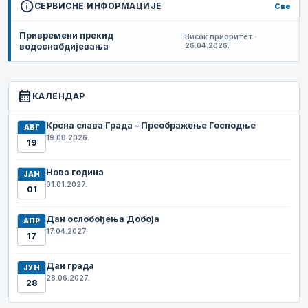
info
СЕРВИСНЕ ИНФОРМАЦИЈЕ
Све
Привремени прекид
Висок приоритет ·
водоснабдијевања
26.04.2026.
calendar_month
КАЛЕНДАР
Крсна слава Града – Преображење Господње
АВГ
19.08.2026.
19
Нова година
ЈАН
01.01.2027.
01
Дан ослобођења Добоја
АПР
17.04.2027.
17
Дан града
ЈУН
28.06.2027.
28