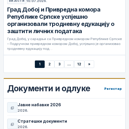
10.07.2026.
ВИЈЕСТИ
Град Добој и Привредна комора
Републике Српске успјешно
организовали тродневну едукацију о
заштити личних података
Град Добој, у сарадњи са Привредном комором Републике Српске
– Подручном привредном комором Добој, успјешно је организовао
тродневну едукацију под…
1
2
3
…
12
»
Документи и одлуке
Регистар
Јавне набавке 2026
picture_as_pdf
2026.
Стратешки документи
picture_as_pdf
2026.