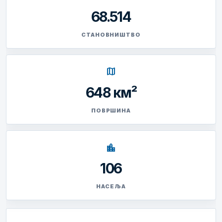
68.514
СТАНОВНИШТВО
map
648 км²
ПОВРШИНА
location_city
106
НАСЕЉА