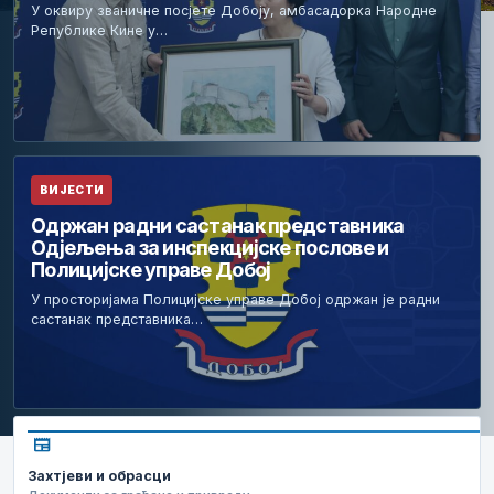
У оквиру званичне посјете Добоју, амбасадорка Народне
Републике Кине у…
ВИЈЕСТИ
Одржан радни састанак представника
Одјељења за инспекцијске послове и
Полицијске управе Добој
У просторијама Полицијске управе Добој одржан је радни
састанак представника…
newspaper
Захтјеви и обрасци