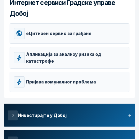
Интернет сервиси Градске управе
Добој
public
еЦитизен сервис за грађане
Апликација за анализу ризика од
bolt
катастрофе
bolt
Пријава комуналног проблема
Инвестирајте у Добој
arrow_forward
arrow_outward