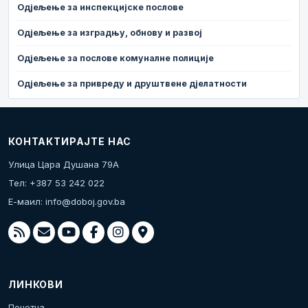
Одјељење за инспекцијске послове
Одјељење за изградњу, обнову и развој
Одјељење за послове комуналне полиције
Одјељење за привреду и друштвене дјелатности
КОНТАКТИРАЈТЕ НАС
Улица Цара Душана 79А
Тел: +387 53 242 022
Е-маил:
info@doboj.gov.ba
ЛИНКОВИ
Почетна