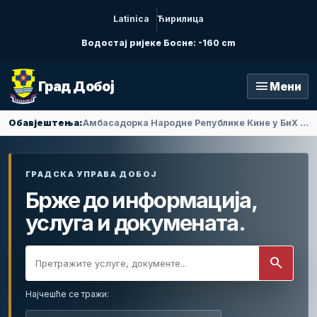
Latinica
Ћирилица
Водостај ријеке Босне: -160 cm
menu
Град Добој
Мени
Обавјештења:
Амбасадорка Народне Републике Кине у БиХ Ли Фан посјетила Добој
ГРАДСКА УПРАВА ДОБОЈ
Брже до информација,
услуга и докумената.
search
Најчешће се тражи: