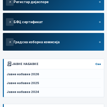
Регистар дијаспоре
arrow_forward
arrow_outward
БФЦ сертификат
arrow_forward
arrow_outward
Градска изборна комисија
arrow_forward
arrow_outward
contract
ЈАВНЕ НАБАВКЕ
Све
Јавне набавке 2026
Јавне набавке 2025
Јавне набавке 2024