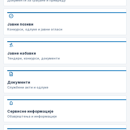
Документи за грађане и привреду
check_circle
Јавни позиви
Конкурси, одлуке и јавни огласи
gavel
Јавне набавке
Тендери, конкурси, документи
description
Документи
Службени акти и одлуке
notifications
Сервисне информације
Обавјештења и информације