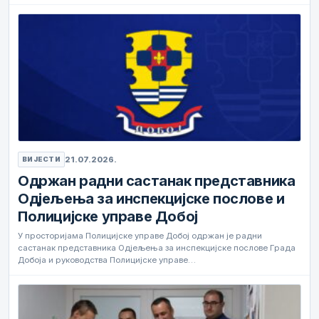
21.07.2026.
ВИЈЕСТИ
Одржан радни састанак представника
Одјељења за инспекцијске послове и
Полицијске управе Добој
У просторијама Полицијске управе Добој одржан је радни
састанак представника Одјељења за инспекцијске послове Града
Добоја и руководства Полицијске управе…