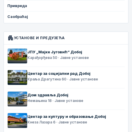
Привреда
Саобраћај
apartment
УСТАНОВЕ И ПРЕДУЗЕЋА
ЈПУ „Мајке Југовић“ Добој
Карађорђева 50 · Јавне установе
Центар за социјални рад Добој
Краља Драгутина 60 · Јавне установе
Дом здравља Добој
Немањина 18 · Јавне установе
Центар за културу и образовање Добој
Кнеза Лазара 6 · Јавне установе