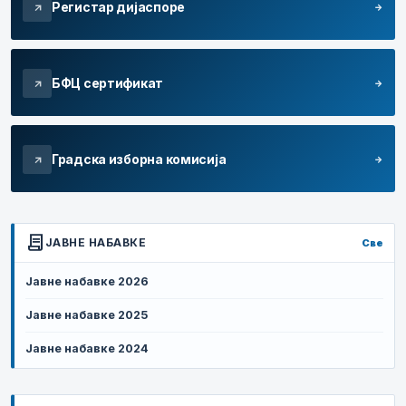
Регистар дијаспоре
arrow_forward
arrow_outward
БФЦ сертификат
arrow_forward
arrow_outward
Градска изборна комисија
arrow_forward
arrow_outward
contract
ЈАВНЕ НАБАВКЕ
Све
Јавне набавке 2026
Јавне набавке 2025
Јавне набавке 2024