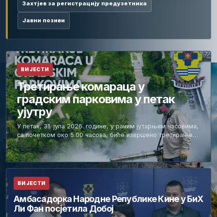
Захтјев за регистрацију предузетника
Јавни позиви
ВИЈЕСТИ
Третирање комараца у
градским парковима у петак
ујутру
У петак, 31. јула 2026. године, у раним јутарњим часовима,
са почетком око 5.00 часова, биће извршено третирање…
ВИЈЕСТИ
Амбасадорка Народне Републике Кине у БиХ
Ли Фан посјетила Добој