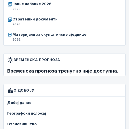
picture_as_pdf
Јавне набавке 2026
2026.
picture_as_pdf
Стратешки документи
2026.
picture_as_pdf
Материјали за скупштинске сједнице
2026.
wb_sunny
ВРЕМЕНСКА ПРОГНОЗА
Временска прогноза тренутно није доступна.
location_city
О ДОБОЈУ
Добој данас
Географски положај
Становништво