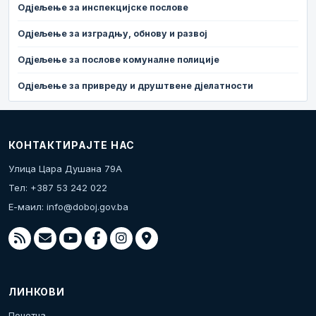
Одјељење за инспекцијске послове
Одјељење за изградњу, обнову и развој
Одјељење за послове комуналне полиције
Одјељење за привреду и друштвене дјелатности
КОНТАКТИРАЈТЕ НАС
Улица Цара Душана 79А
Тел: +387 53 242 022
Е-маил:
info@doboj.gov.ba
ЛИНКОВИ
Почетна