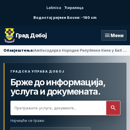
Latinica
Ћирилица
Водостај ријеке Босне: -160 cm
menu
Град Добој
Мени
Обавјештења:
Амбасадорка Народне Републике Кине у БиХ Ли Фан посјетила Добој
ГРАДСКА УПРАВА ДОБОЈ
Брже до информација,
услуга и докумената.
search
Најчешће се тражи: