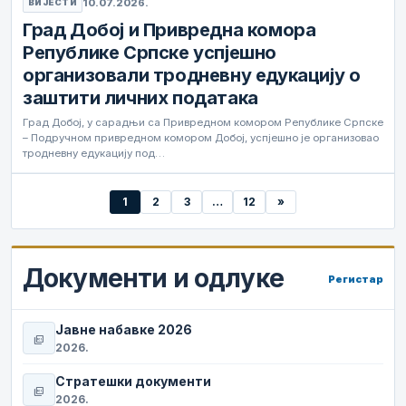
10.07.2026.
ВИЈЕСТИ
Град Добој и Привредна комора
Републике Српске успјешно
организовали тродневну едукацију о
заштити личних података
Град Добој, у сарадњи са Привредном комором Републике Српске
– Подручном привредном комором Добој, успјешно је организовао
тродневну едукацију под…
1
2
3
…
12
»
Документи и одлуке
Регистар
Јавне набавке 2026
picture_as_pdf
2026.
Стратешки документи
picture_as_pdf
2026.