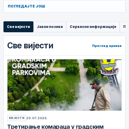
ПОГЛЕДАЈТЕ ЈОШ
Све вијести
Јавни позиви
Сервисне информације
Пр
Све вијести
Преглед архиве
29.07.2026.
ВИЈЕСТИ
Третирање комараца у градским