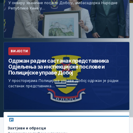
У оквиру званичне посјете Добоју, амбасадорка Народне
Републике Кине у…
ВИЈЕСТИ
Одржан радни састанак представника
Одјељења за инспекцијске послове и
Полицијске управе Добој
У просторијама Полицијске управе Добој одржан је радни
састанак представника…
newspaper
Захтјеви и обрасци