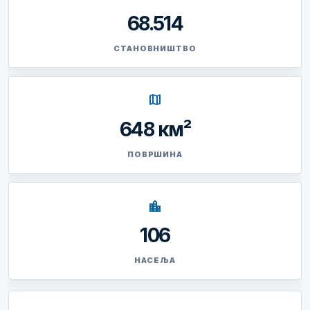
68.514
СТАНОВНИШТВО
map
648 км²
ПОВРШИНА
location_city
106
НАСЕЉА