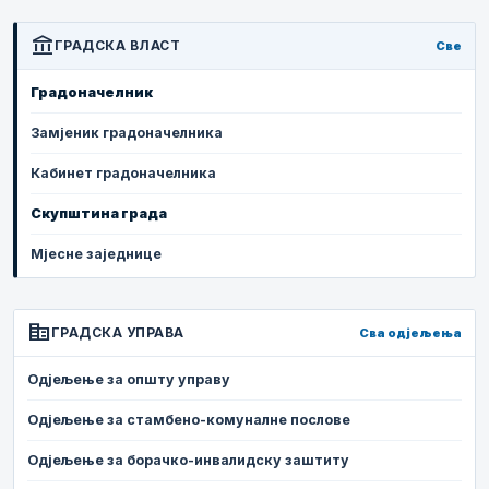
account_balance
ГРАДСКА ВЛАСТ
Све
Градоначелник
Замјеник градоначелника
Кабинет градоначелника
Скупштина града
Мјесне заједнице
corporate_fare
ГРАДСКА УПРАВА
Сва одјељења
Одјељење за општу управу
Одјељење за стамбено-комуналне послове
Одјељење за борачко-инвалидску заштиту