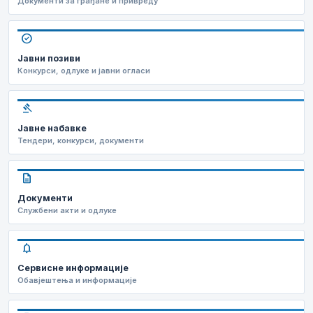
Документи за грађане и привреду
check_circle
Јавни позиви
Конкурси, одлуке и јавни огласи
gavel
Јавне набавке
Тендери, конкурси, документи
description
Документи
Службени акти и одлуке
notifications
Сервисне информације
Обавјештења и информације