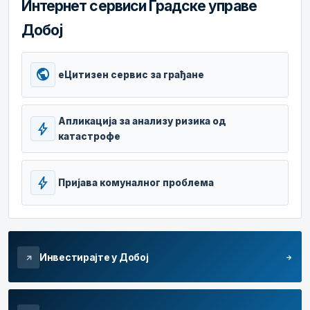
Интернет сервиси Градске управе
Добој
public
еЦитизен сервис за грађане
Апликација за анализу ризика од
bolt
катастрофе
bolt
Пријава комуналног проблема
Инвестирајте у Добој
arrow_forward
arrow_outward