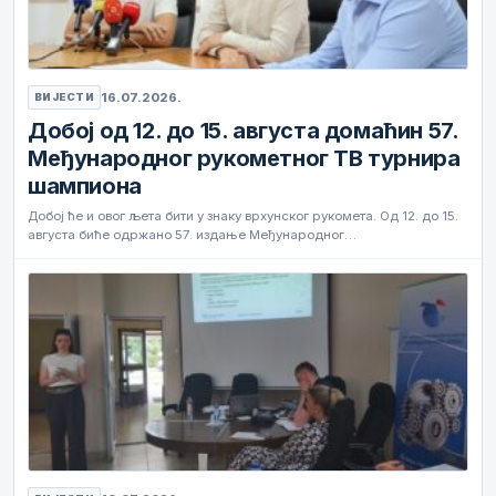
16.07.2026.
ВИЈЕСТИ
Добој од 12. до 15. августа домаћин 57.
Међународног рукометног ТВ турнира
шампиона
Добој ће и овог љета бити у знаку врхунског рукомета. Од 12. до 15.
августа биће одржано 57. издање Међународног…