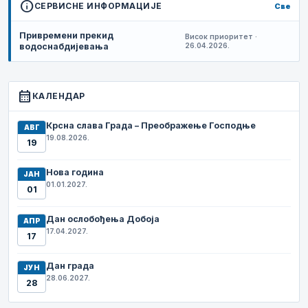
info
СЕРВИСНЕ ИНФОРМАЦИЈЕ
Све
Привремени прекид
Висок приоритет ·
водоснабдијевања
26.04.2026.
calendar_month
КАЛЕНДАР
Крсна слава Града – Преображење Господње
АВГ
19.08.2026.
19
Нова година
ЈАН
01.01.2027.
01
Дан ослобођења Добоја
АПР
17.04.2027.
17
Дан града
ЈУН
28.06.2027.
28