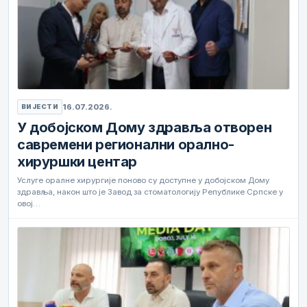
16.07.2026.
ВИЈЕСТИ
У добојском Дому здравља отворен
савремени регионални орално-
хируршки центар
Услуге оралне хирургије поново су доступне у добојском Дому
здравља, након што је Завод за стоматологију Републике Српске у
овој…