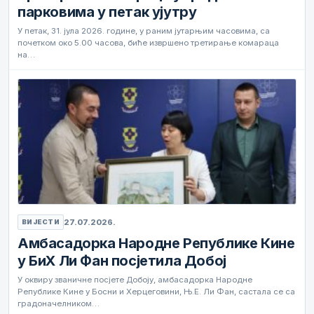
парковима у петак ујутру
У петак, 31. јула 2026. године, у раним јутарњим часовима, са
почетком око 5.00 часова, биће извршено третирање комараца
на…
27.07.2026.
ВИЈЕСТИ
Амбасадорка Народне Републике Кине
у БиХ Ли Фан посјетила Добој
У оквиру званичне посјете Добоју, амбасадорка Народне
Републике Кине у Босни и Херцеговини, Њ.Е. Ли Фан, састала се са
градоначелником…