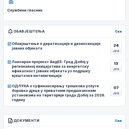
business_center
Службени гласник
notifications
ОБАВЈЕШТЕЊА
Сва
article
Обавјештење о дератизацији и дезинсекцији
24
јавних објеката
ЈУЛ
article
Лансиран пројекат АидЕЕ: Град Добој у
13
регионалној иницијативи за енергетску
ЈУЛ
ефикасност јавних објеката уз подршку
вјештачке интелигенције
article
ОДЛУКА о суфинансирању трошкова услуге
07
боравка дјеце у приватним предшколским
ЈУЛ
установама на територији града Добој за 2026.
годину
description
ДОКУМЕНТИ
Сви