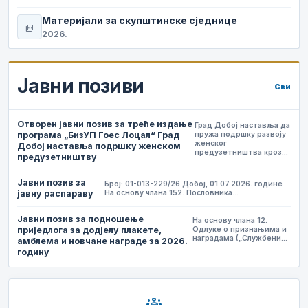
Материјали за скупштинске сједнице
picture_as_pdf
2026.
Јавни позиви
Сви
Отворен јавни позив за треће издање
Град Добој наставља да
програма „БизУП Гоес Лоцал“ Град
пружа подршку развоју
женског
Добој наставља подршку женском
предузетништва кроз…
предузетништву
Јавни позив за
Број: 01-013-229/26 Добој, 01.07.2026. године
јавну распараву
На основу члана 152. Пословника…
Јавни позив за подношење
На основу члана 12.
приједлога за додјелу плакете,
Одлуке о признањима и
наградама („Службени…
амблема и новчане награде за 2026.
годину
groups