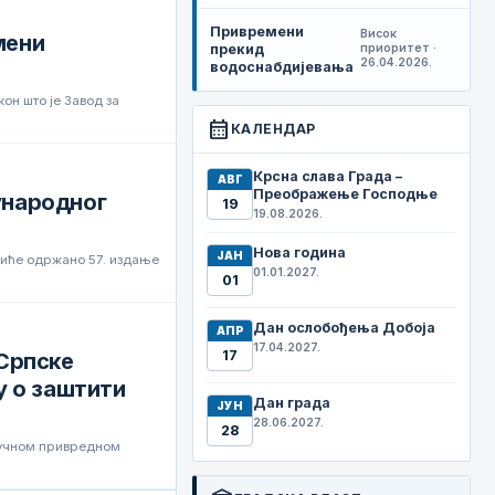
Привремени
Висок
мени
прекид
приоритет ·
26.04.2026.
водоснабдијевања
он што је Завод за
calendar_month
КАЛЕНДАР
Крсна слава Града –
АВГ
Преображење Господње
ђународног
19
19.08.2026.
Нова година
ЈАН
а биће одржано 57. издање
01.01.2027.
01
Дан ослобођења Добоја
АПР
17.04.2027.
17
Српске
у о заштити
Дан града
ЈУН
28.06.2027.
28
ручном привредном