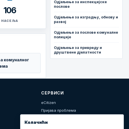
Одјељење за инспекцијске
послове
106
Одјељење за изградњу, обнову и
НАСЕЉА
развој
Одјељење за послове комуналне
полиције
Одјељење за привреду и
друштвене дјелатности
ва комуналног
ема
СЕРВИСИ
eCitizen
Пријава проблема
Календар дешавања
Колачићи