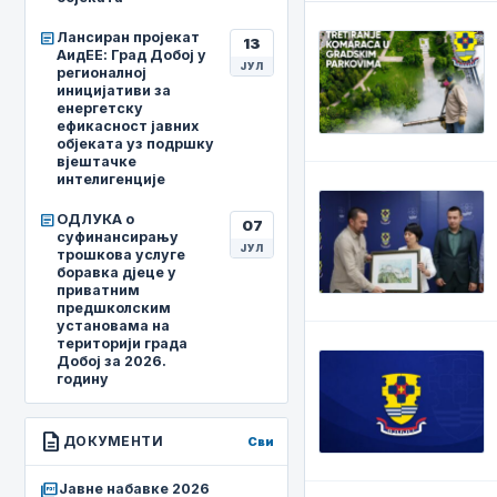
article
Лансиран пројекат
13
АидЕЕ: Град Добој у
ЈУЛ
регионалној
иницијативи за
енергетску
ефикасност јавних
објеката уз подршку
вјештачке
интелигенције
article
ОДЛУКА о
07
суфинансирању
ЈУЛ
трошкова услуге
боравка дјеце у
приватним
предшколским
установама на
територији града
Добој за 2026.
годину
description
ДОКУМЕНТИ
Сви
picture_as_pdf
Јавне набавке 2026