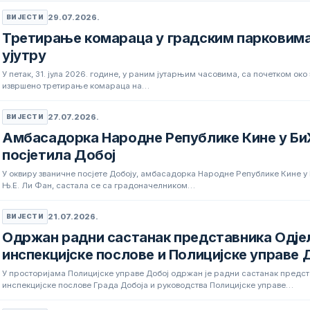
29.07.2026.
ВИЈЕСТИ
Третирање комараца у градским парковима
ујутру
У петак, 31. јула 2026. године, у раним јутарњим часовима, са почетком око
извршено третирање комараца на…
27.07.2026.
ВИЈЕСТИ
Амбасадорка Народне Републике Кине у Би
посјетила Добој
У оквиру званичне посјете Добоју, амбасадорка Народне Републике Кине у
Њ.Е. Ли Фан, састала се са градоначелником…
21.07.2026.
ВИЈЕСТИ
Одржан радни састанак представника Одј
инспекцијске послове и Полицијске управе 
У просторијама Полицијске управе Добој одржан је радни састанак предс
инспекцијске послове Града Добоја и руководства Полицијске управе…