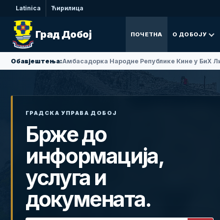
Latinica
Ћирилица
Град Добој
ПОЧЕТНА
О ДОБОЈУ
Обавјештења:
Амбасадорка Народне Републике Кине у БиХ Ли
ГРАДСКА УПРАВА ДОБОЈ
Брже до
информација,
услуга и
докумената.