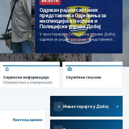
ВИЈЕСТИ
Одржан радни састанак
представника Одјељења за
инспекцијске послове и
Полицијске управе Добој
У просторијама Полицијске управе Добој
одржан је радни састанак представника…
notifications
business_center
Сервисне информације
Службени гласник
Обавјештења и информације
Инвестирајте у Добој
arrow_forward
arrow_outward
Преглед архиве