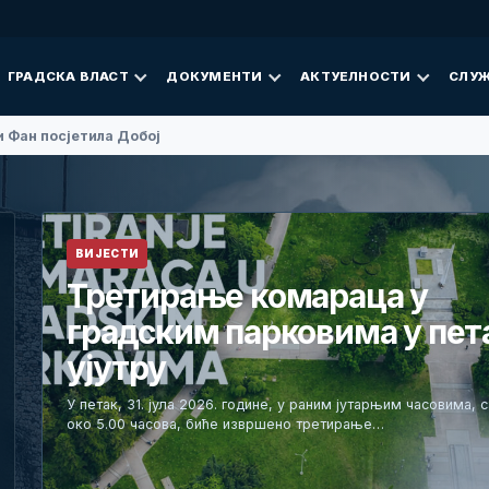
ГРАДСКА ВЛАСТ
ДОКУМЕНТИ
АКТУЕЛНОСТИ
СЛУЖ
 Фан посјетила Добој
ВИЈЕСТИ
Третирање комараца у
градским парковима у пет
ујутру
У петак, 31. јула 2026. године, у раним јутарњим часовима, 
око 5.00 часова, биће извршено третирање…