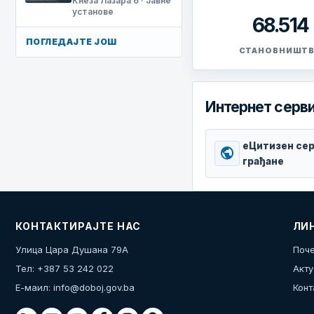
Кнеза Лазара 6 · Јавне
установе
68.514
ПОГЛЕДАЈТЕ ЈОШ
СТАНОВНИШТ
Интернет серви
еЦитизен сер
public
грађане
КОНТАКТИРАЈТЕ НАС
ЛИ
Улица Цара Душана 79А
Поче
Тел: +387 53 242 022
Акту
Е-маил:
info@doboj.gov.ba
Конт