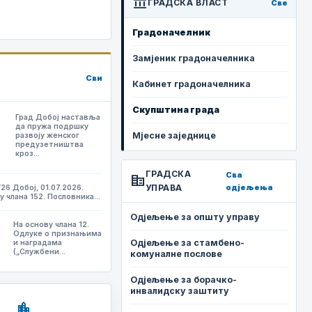
account_balance
ГРАДСКА ВЛАСТ
Све
Градоначелник
Замјеник градоначелника
Сви
Кабинет градоначелника
Скупштина града
Град Добој наставља
да пружа подршку
Мјесне заједнице
развоју женског
предузетништва
кроз…
ГРАДСКА
Сва
corporate_fare
УПРАВА
одјељења
/26 Добој, 01.07.2026.
у члана 152. Пословника…
Одјељење за општу управу
На основу члана 12.
,
Одлуке о признањима
Одјељење за стамбено-
и наградама
(„Службени…
комуналне послове
Одјељење за борачко-
инвалидску заштиту
location_city