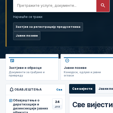
search
Најчешће се тражи:
Захтјев за регистрацију предузетника
Јавни позиви
newspaper
check_circle
Захтјеви и обрасци
Јавни позиви
Документи за грађане и
Конкурси, одлуке и јавни
привреду
огласи
notifications
Све вијести
Јавни п
ОБАВЈЕШТЕЊА
Сва
article
Обавјештење о
24
Све вијести
дератизацији и
ЈУЛ
дезинсекцији јавних
објеката