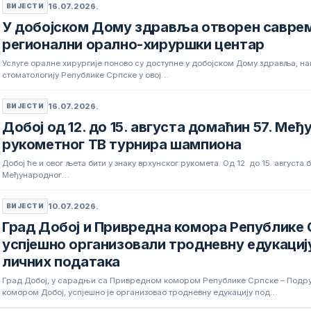
16.07.2026.
ВИЈЕСТИ
У добојском Дому здравља отворен савре
регионални орално-хируршки центар
Услуге оралне хирургије поново су доступне у добојском Дому здравља, нак
стоматологију Републике Српске у овој…
16.07.2026.
ВИЈЕСТИ
Добој од 12. до 15. августа домаћин 57. Ме
рукометног ТВ турнира шампиона
Добој ће и овог љета бити у знаку врхунског рукомета. Од 12. до 15. август
Међународног…
10.07.2026.
ВИЈЕСТИ
Град Добој и Привредна комора Републике 
успјешно организовали тродневну едукациј
личних података
Град Добој, у сарадњи са Привредном комором Републике Српске – Под
комором Добој, успјешно је организовао тродневну едукацију под…