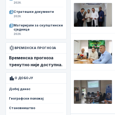
2026.
picture_as_pdf
Стратешки документи
2026.
picture_as_pdf
Материјали за скупштинске
сједнице
2026.
wb_sunny
ВРЕМЕНСКА ПРОГНОЗА
Временска прогноза
тренутно није доступна.
location_city
О ДОБОЈУ
Добој данас
Географски положај
Становништво