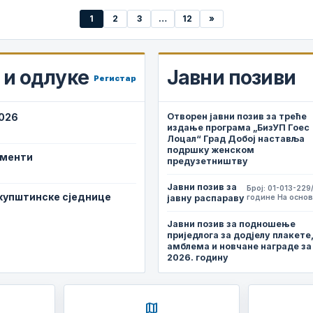
1
2
3
…
12
»
и одлуке
Јавни позиви
Регистар
2026
Отворен јавни позив за треће
издање програма „БизУП Гоес
Лоцал“ Град Добој наставља
подршку женском
ументи
предузетништву
Јавни позив за
Број: 01-013-229
скупштинске сједнице
јавну распараву
године На основ
Јавни позив за подношење
приједлога за додјелу плакете
амблема и новчане награде за
2026. годину
map