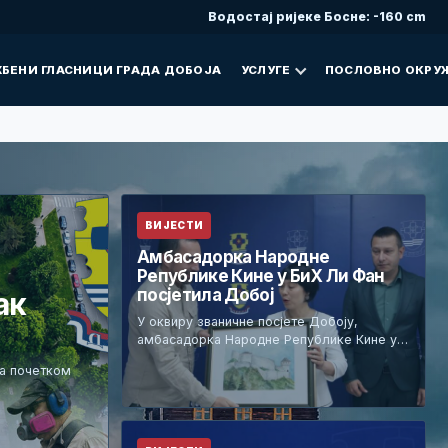
Водостај ријеке Босне: -160 cm
БЕНИ ГЛАСНИЦИ ГРАДА ДОБОЈА
УСЛУГЕ
ПОСЛОВНО ОКРУ
ВИЈЕСТИ
Амбасадорка Народне
Републике Кине у БиХ Ли Фан
посјетила Добој
ак
У оквиру званичне посјете Добоју,
амбасадорка Народне Републике Кине у…
са почетком