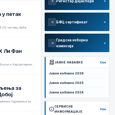
Регистар дијаспоре
arrow_forward
arrow_outward
 у петак
БФЦ сертификат
arrow_forward
arrow_outward
 5.00 часова, биће
Градска изборна
arrow_forward
arrow_outward
комисија
Х Ли Фан
contract
ЈАВНЕ НАБАВКЕ
Све
 Босни и Херцеговини,
Јавне набавке 2026
Јавне набавке 2025
ељења за
Јавне набавке 2024
Добој
тавника Одјељења за
СЕРВИСНЕ
info
Све
ИНФОРМАЦИЈЕ