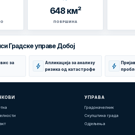
648 км²
ВО
ПОВРШИНА
си Градске управе Добој
вис за
Апликација за анализу
Прија
bolt
bolt
ризика од катастрофе
пробл
НКОВИ
УПРАВА
тна
Градоначелник
елности
Скупштина града
акт
Одјељења