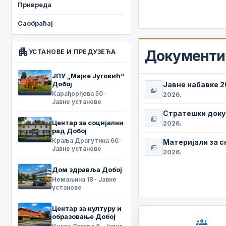
Привреда
Саобраћај
apartment
Документи 
УСТАНОВЕ И ПРЕДУЗЕЋА
ЈПУ „Мајке Југовић“
Добој
Јавне набавке 
picture_as_pdf
Карађорђева 50 ·
2026.
Јавне установе
Стратешки док
picture_as_pdf
Центар за социјални
2026.
рад Добој
Краља Драгутина 60 ·
Материјали за 
picture_as_pdf
Јавне установе
2026.
Дом здравља Добој
Немањина 18 · Јавне
установе
Центар за културу и
образовање Добој
groups