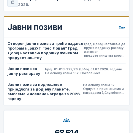
picture_as_pdf
2026.
Јавни позиви
Сви
Отворен јавни позив за треће издање
Град Добој наставља да
програма „БизУП Гоес Лоцал“ Град
пружа подршку развоју
женског
Добој наставља подршку женском
предузетништва кроз…
предузетништву
Јавни позив за
Број: 01-013-229/26 Добој, 01.07.2026. године
јавну распараву
На основу члана 152. Пословника…
Јавни позив за подношење
На основу члана 12.
приједлога за додјелу плакете,
Одлуке о признањима и
наградама („Службени…
амблема и новчане награде за 2026.
годину
groups