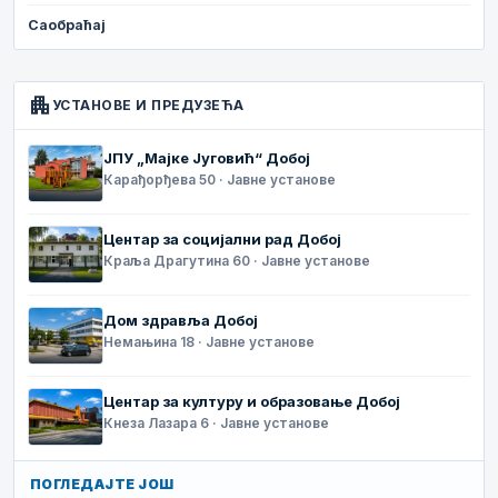
Саобраћај
apartment
УСТАНОВЕ И ПРЕДУЗЕЋА
ЈПУ „Мајке Југовић“ Добој
Карађорђева 50 · Јавне установе
Центар за социјални рад Добој
Краља Драгутина 60 · Јавне установе
Дом здравља Добој
Немањина 18 · Јавне установе
Центар за културу и образовање Добој
Кнеза Лазара 6 · Јавне установе
ПОГЛЕДАЈТЕ ЈОШ