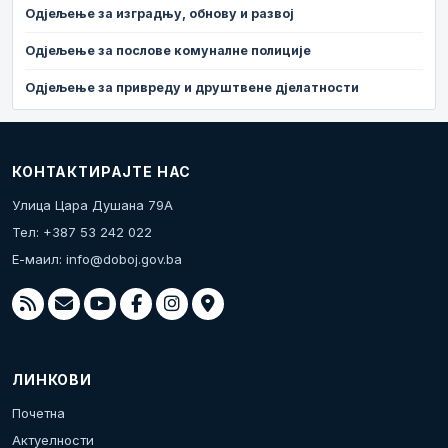
Одјељење за изградњу, обнову и развој
Одјељење за послове комуналне полиције
Одјељење за привреду и друштвене дјелатности
КОНТАКТИРАЈТЕ НАС
Улица Цара Душана 79А
Тел: +387 53 242 022
Е-маил:
info@doboj.gov.ba
ЛИНКОВИ
Почетна
Актуелности