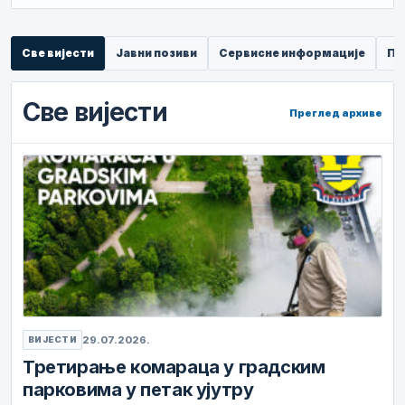
Све вијести
Јавни позиви
Сервисне информације
Пр
Све вијести
Преглед архиве
29.07.2026.
ВИЈЕСТИ
Третирање комараца у градским
парковима у петак ујутру