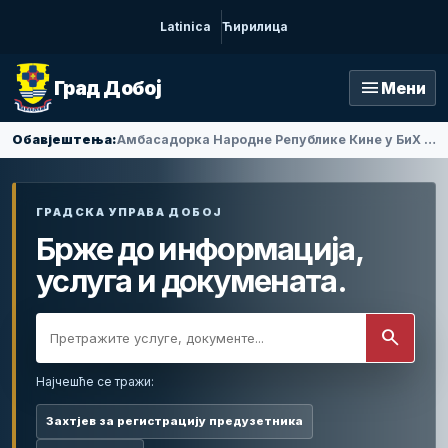
Latinica
Ћирилица
menu
Град Добој
Мени
Обавјештења:
Амбасадорка Народне Републике Кине у БиХ Ли Фан посјетила Добој
ГРАДСКА УПРАВА ДОБОЈ
Брже до информација,
услуга и докумената.
search
Најчешће се тражи:
Захтјев за регистрацију предузетника