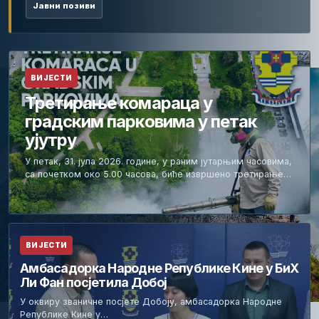
Јавни позиви
ВИЈЕСТИ
Третирање комараца у
градским парковима у петак
ујутру
У петак, 31. јула 2026. године, у раним јутарњим часовима,
са почетком око 5.00 часова, биће извршено третирање…
ВИЈЕСТИ
Амбасадорка Народне Републике Кине у БиХ
Ли Фан посјетила Добој
У оквиру званичне посјете Добоју, амбасадорка Народне
Републике Кине у…