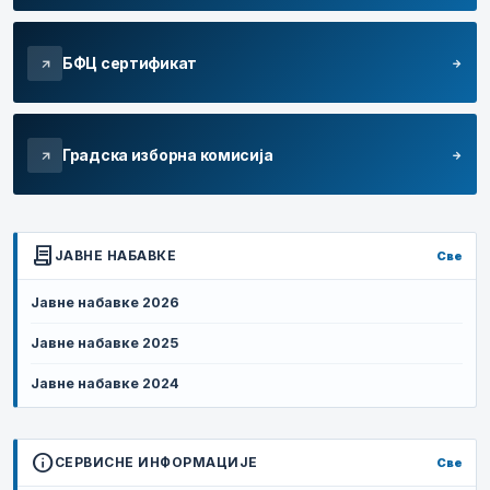
БФЦ сертификат
arrow_forward
arrow_outward
Градска изборна комисија
arrow_forward
arrow_outward
contract
ЈАВНЕ НАБАВКЕ
Све
Јавне набавке 2026
Јавне набавке 2025
Јавне набавке 2024
info
СЕРВИСНЕ ИНФОРМАЦИЈЕ
Све