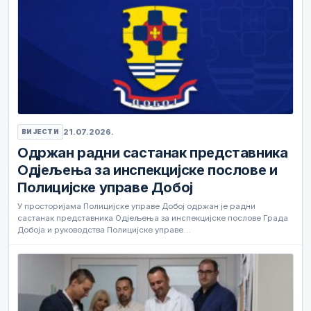
21.07.2026.
ВИЈЕСТИ
Одржан радни састанак представника
Одјељења за инспекцијске послове и
Полицијске управе Добој
У просторијама Полицијске управе Добој одржан је радни
састанак представника Одјељења за инспекцијске послове Града
Добоја и руководства Полицијске управе…