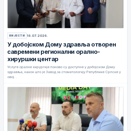
16.07.2026.
ВИЈЕСТИ
У добојском Дому здравља отворен
савремени регионални орално-
хируршки центар
Услуге оралне хирургије поново су доступне у добојском Дому
здравља, након што је Завод за стоматологију Републике Српске у
овој…