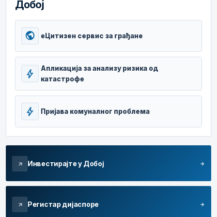
Добој
public
еЦитизен сервис за грађане
Апликација за анализу ризика од
bolt
катастрофе
bolt
Пријава комуналног проблема
Инвестирајте у Добој
arrow_forward
arrow_outward
Регистар дијаспоре
arrow_forward
arrow_outward