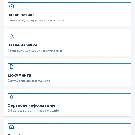
check_circle
Јавни позиви
Конкурси, одлуке и јавни огласи
gavel
Јавне набавке
Тендери, конкурси, документи
description
Документи
Службени акти и одлуке
notifications
Сервисне информације
Обавјештења и информације
business_center