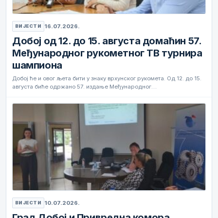
16.07.2026.
ВИЈЕСТИ
Добој од 12. до 15. августа домаћин 57.
Међународног рукометног ТВ турнира
шампиона
Добој ће и овог љета бити у знаку врхунског рукомета. Од 12. до 15.
августа биће одржано 57. издање Међународног…
10.07.2026.
ВИЈЕСТИ
Град Добој и Привредна комора