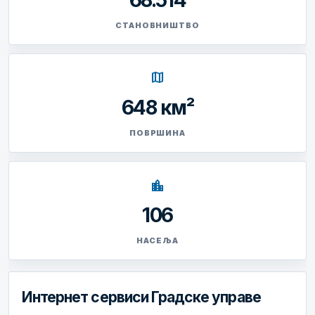
68.514
СТАНОВНИШТВО
map
648 км²
ПОВРШИНА
location_city
106
НАСЕЉА
Интернет сервиси Градске управе