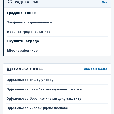
account_balance
ГРАДСКА ВЛАСТ
Све
Градоначелник
Замјеник градоначелника
Кабинет градоначелника
Скупштина града
Мјесне заједнице
corporate_fare
ГРАДСКА УПРАВА
Сва одјељења
Одјељење за општу управу
Одјељење за стамбено-комуналне послове
Одјељење за борачко-инвалидску заштиту
Одјељење за инспекцијске послове