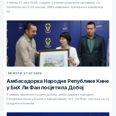
У петак, 31. јула 2026. године, у раним јутарњим часовима, са
почетком око 5.00 часова, биће извршено третирање комараца
на…
27.07.2026.
ВИЈЕСТИ
Амбасадорка Народне Републике Кине
у БиХ Ли Фан посјетила Добој
У оквиру званичне посјете Добоју, амбасадорка Народне
Републике Кине у Босни и Херцеговини, Њ.Е. Ли Фан, састала се са
градоначелником…