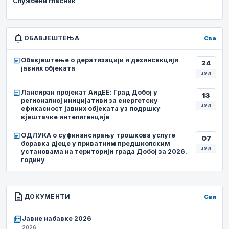
Службени гласник
notifications
ОБАВЈЕШТЕЊА
Сва
article
Обавјештење о дератизацији и дезинсекцији
24
јавних објеката
ЈУЛ
article
Лансиран пројекат АидЕЕ: Град Добој у
13
регионалној иницијативи за енергетску
ЈУЛ
ефикасност јавних објеката уз подршку
вјештачке интелигенције
article
ОДЛУКА о суфинансирању трошкова услуге
07
боравка дјеце у приватним предшколским
ЈУЛ
установама на територији града Добој за 2026.
годину
description
ДОКУМЕНТИ
Сви
picture_as_pdf
Јавне набавке 2026
2026.