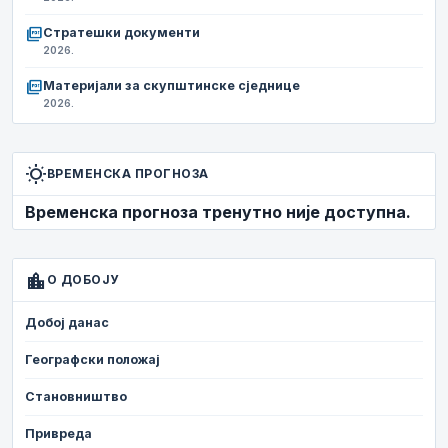
picture_as_pdf
Стратешки документи
2026.
picture_as_pdf
Материјали за скупштинске сједнице
2026.
wb_sunny
ВРЕМЕНСКА ПРОГНОЗА
Временска прогноза тренутно није доступна.
location_city
О ДОБОЈУ
Добој данас
Географски положај
Становништво
Привреда