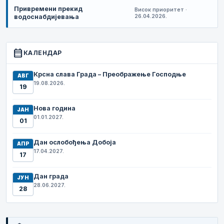
Привремени прекид
Висок приоритет ·
водоснабдијевања
26.04.2026.
calendar_month
КАЛЕНДАР
Крсна слава Града – Преображење Господње
АВГ
19.08.2026.
19
Нова година
ЈАН
01.01.2027.
01
Дан ослобођења Добоја
АПР
17.04.2027.
17
Дан града
ЈУН
28.06.2027.
28