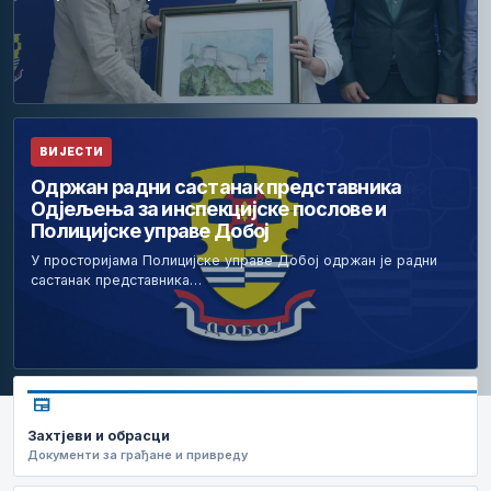
ВИЈЕСТИ
Одржан радни састанак представника
Одјељења за инспекцијске послове и
Полицијске управе Добој
У просторијама Полицијске управе Добој одржан је радни
састанак представника…
newspaper
Захтјеви и обрасци
Документи за грађане и привреду