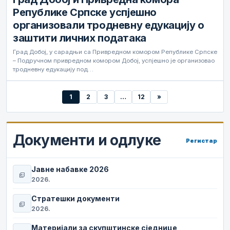
Републике Српске успјешно
организовали тродневну едукацију о
заштити личних података
Град Добој, у сарадњи са Привредном комором Републике Српске
– Подручном привредном комором Добој, успјешно је организовао
тродневну едукацију под…
1
2
3
…
12
»
Документи и одлуке
Регистар
Јавне набавке 2026
picture_as_pdf
2026.
Стратешки документи
picture_as_pdf
2026.
Материјали за скупштинске сједнице