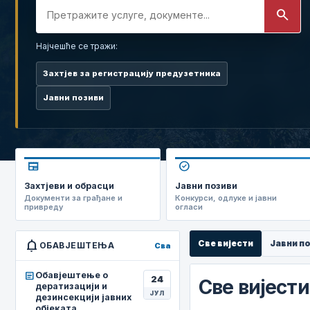
search
Најчешће се тражи:
Захтјев за регистрацију предузетника
Јавни позиви
newspaper
check_circle
Захтјеви и обрасци
Јавни позиви
Документи за грађане и
Конкурси, одлуке и јавни
привреду
огласи
notifications
Све вијести
Јавни п
ОБАВЈЕШТЕЊА
Сва
article
Обавјештење о
24
Све вијести
дератизацији и
ЈУЛ
дезинсекцији јавних
објеката