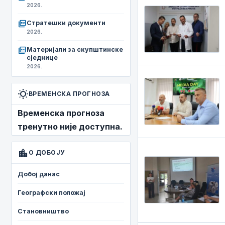
2026.
picture_as_pdf
Стратешки документи
2026.
picture_as_pdf
Материјали за скупштинске
сједнице
2026.
wb_sunny
ВРЕМЕНСКА ПРОГНОЗА
Временска прогноза
тренутно није доступна.
location_city
О ДОБОЈУ
Добој данас
Географски положај
Становништво