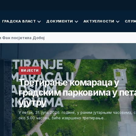
ГРАДСКА ВЛАСТ
ДОКУМЕНТИ
АКТУЕЛНОСТИ
СЛУЖ
 Фан посјетила Добој
ВИЈЕСТИ
Третирање комараца у
градским парковима у пет
ујутру
У петак, 31. јула 2026. године, у раним јутарњим часовима, 
око 5.00 часова, биће извршено третирање…