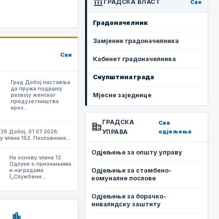
account_balance
ГРАДСКА ВЛАСТ
Све
Градоначелник
Замјеник градоначелника
Сви
Кабинет градоначелника
Скупштина града
Град Добој наставља
да пружа подршку
Мјесне заједнице
развоју женског
предузетништва
кроз…
ГРАДСКА
Сва
corporate_fare
УПРАВА
одјељења
/26 Добој, 01.07.2026.
у члана 152. Пословника…
Одјељење за општу управу
На основу члана 12.
,
Одлуке о признањима
Одјељење за стамбено-
и наградама
(„Службени…
комуналне послове
Одјељење за борачко-
инвалидску заштиту
location_city