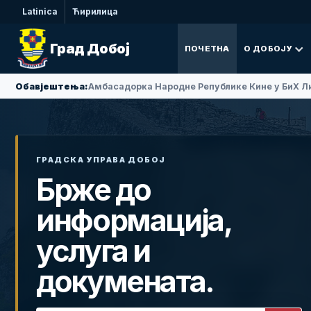
Latinica
Ћирилица
Град Добој
ПОЧЕТНА
О ДОБОЈУ
Обавјештења:
Амбасадорка Народне Републике Кине у БиХ Ли
ГРАДСКА УПРАВА ДОБОЈ
Брже до
информација,
услуга и
докумената.