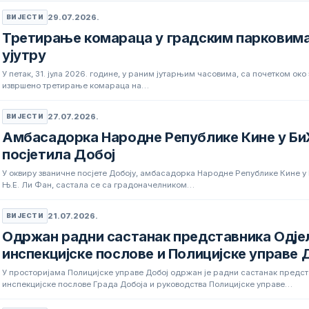
29.07.2026.
ВИЈЕСТИ
Третирање комараца у градским парковима
ујутру
У петак, 31. јула 2026. године, у раним јутарњим часовима, са почетком око
извршено третирање комараца на…
27.07.2026.
ВИЈЕСТИ
Амбасадорка Народне Републике Кине у Би
посјетила Добој
У оквиру званичне посјете Добоју, амбасадорка Народне Републике Кине у
Њ.Е. Ли Фан, састала се са градоначелником…
21.07.2026.
ВИЈЕСТИ
Одржан радни састанак представника Одј
инспекцијске послове и Полицијске управе 
У просторијама Полицијске управе Добој одржан је радни састанак предс
инспекцијске послове Града Добоја и руководства Полицијске управе…