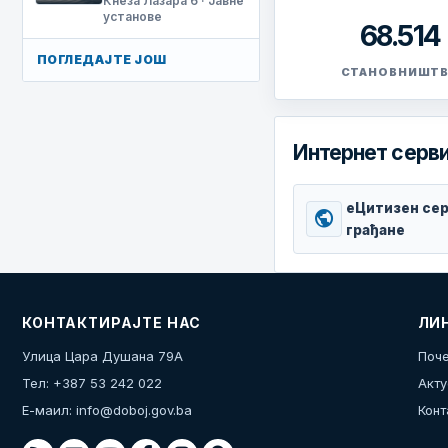
Кнеза Лазара 6 · Јавне
установе
68.514
ПОГЛЕДАЈТЕ ЈОШ
СТАНОВНИШТ
Интернет серви
еЦитизен сер
public
грађане
КОНТАКТИРАЈТЕ НАС
ЛИ
Улица Цара Душана 79А
Поче
Тел: +387 53 242 022
Акту
Е-маил:
info@doboj.gov.ba
Конт