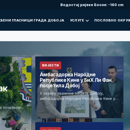
Водостај ријеке Босне: -160 cm
БЕНИ ГЛАСНИЦИ ГРАДА ДОБОЈА
УСЛУГЕ
ПОСЛОВНО ОКРУ
ВИЈЕСТИ
Амбасадорка Народне
Републике Кине у БиХ Ли Фан
посјетила Добој
ак
У оквиру званичне посјете Добоју,
амбасадорка Народне Републике Кине у…
са почетком