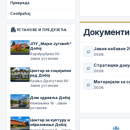
Привреда
Саобраћај
apartment
Документи 
УСТАНОВЕ И ПРЕДУЗЕЋА
ЈПУ „Мајке Југовић“
Добој
Јавне набавке 
picture_as_pdf
Карађорђева 50 ·
2026.
Јавне установе
Стратешки док
picture_as_pdf
Центар за социјални
2026.
рад Добој
Краља Драгутина 60 ·
Материјали за 
picture_as_pdf
Јавне установе
2026.
Дом здравља Добој
Немањина 18 · Јавне
установе
Центар за културу и
образовање Добој
groups