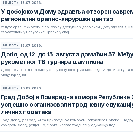
16.07.2026.
ВИЈЕСТИ
У добојском Дому здравља отворен савре
регионални орално-хируршки центар
Услуге оралне хирургије поново су доступне у добојском Дому здравља, нак
стоматологију Републике Српске у овој…
16.07.2026.
ВИЈЕСТИ
Добој од 12. до 15. августа домаћин 57. Ме
рукометног ТВ турнира шампиона
Добој ће и овог љета бити у знаку врхунског рукомета. Од 12. до 15. август
Међународног…
10.07.2026.
ВИЈЕСТИ
Град Добој и Привредна комора Републике 
успјешно организовали тродневну едукациј
личних података
Град Добој, у сарадњи са Привредном комором Републике Српске – Под
комором Добој, успјешно је организовао тродневну едукацију под…