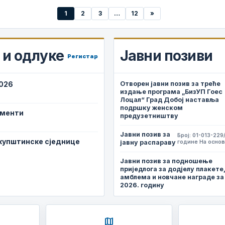
1
2
3
…
12
»
и одлуке
Јавни позиви
Регистар
2026
Отворен јавни позив за треће
издање програма „БизУП Гоес
Лоцал“ Град Добој наставља
подршку женском
ументи
предузетништву
Јавни позив за
Број: 01-013-229
скупштинске сједнице
јавну распараву
године На основ
Јавни позив за подношење
приједлога за додјелу плакете
амблема и новчане награде за
2026. годину
map