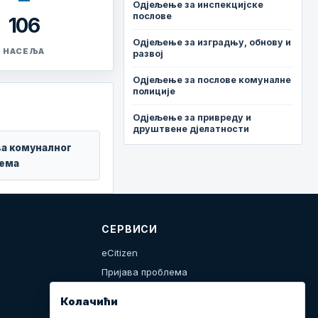
Одјељење за инспекцијске
послове
106
Одјељење за изградњу, обнову и
НАСЕЉА
развој
Одјељење за послове комуналне
полиције
Одјељење за привреду и
друштвене дјелатности
ва комуналног
ема
СЕРВИСИ
eCitizen
Пријава проблема
Календар дешавања
Колачићи