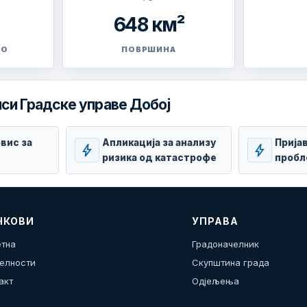
648 км²
ВО
ПОВРШИНА
си Градске управе Добој
вис за
Апликација за анализу
Прија
bolt
bolt
ризика од катастрофе
пробл
НКОВИ
УПРАВА
тна
Градоначелник
елности
Скупштина града
акт
Одјељења