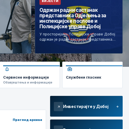
ВИЈЕСТИ
Одржан радни састанак
представника Одјељења за
инспекцијске послове и
Полицијске управе Добој
У просторијама Полицијске управе Добој
одржан је радни састанак представника…
notifications
business_center
Сервисне информације
Службени гласник
Обавјештења и информације
Инвестирајте у Добој
arrow_forward
arrow_outward
Преглед архиве