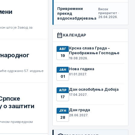
Привремени
Висок
мени
прекид
приоритет ·
26.04.2026.
водоснабдијевања
он што је Завод за
calendar_month
КАЛЕНДАР
Крсна слава Града –
АВГ
Преображење Господње
ђународног
19
19.08.2026.
Нова година
ЈАН
а биће одржано 57. издање
01.01.2027.
01
Дан ослобођења Добоја
АПР
17.04.2027.
17
Српске
у о заштити
Дан града
ЈУН
28.06.2027.
28
ручном привредном