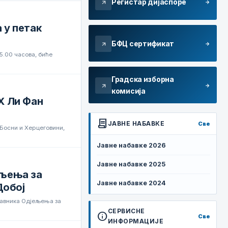
Регистар дијаспоре
arrow_forward
arrow_outward
 у петак
БФЦ сертификат
arrow_forward
arrow_outward
 5.00 часова, биће
Градска изборна
arrow_forward
arrow_outward
комисија
Х Ли Фан
contract
ЈАВНЕ НАБАВКЕ
Све
 Босни и Херцеговини,
Јавне набавке 2026
Јавне набавке 2025
ељења за
Јавне набавке 2024
Добој
тавника Одјељења за
СЕРВИСНЕ
info
Све
ИНФОРМАЦИЈЕ