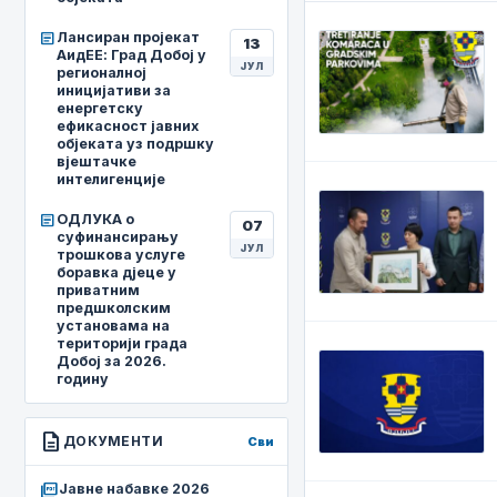
article
Лансиран пројекат
13
АидЕЕ: Град Добој у
ЈУЛ
регионалној
иницијативи за
енергетску
ефикасност јавних
објеката уз подршку
вјештачке
интелигенције
article
ОДЛУКА о
07
суфинансирању
ЈУЛ
трошкова услуге
боравка дјеце у
приватним
предшколским
установама на
територији града
Добој за 2026.
годину
description
ДОКУМЕНТИ
Сви
picture_as_pdf
Јавне набавке 2026