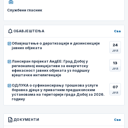
business_center
Службени гласник
notifications
ОБАВЈЕШТЕЊА
Сва
article
Обавјештење о дератизацији и дезинсекцији
24
јавних објеката
ЈУЛ
article
Лансиран пројекат АидЕЕ: Град Добој у
13
регионалној иницијативи за енергетску
ЈУЛ
ефикасност јавних објеката уз подршку
вјештачке интелигенције
article
ОДЛУКА о суфинансирању трошкова услуге
07
боравка дјеце у приватним предшколским
ЈУЛ
установама на територији града Добој за 2026.
годину
description
ДОКУМЕНТИ
Сви