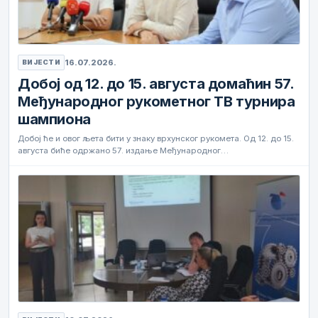
16.07.2026.
ВИЈЕСТИ
Добој од 12. до 15. августа домаћин 57.
Међународног рукометног ТВ турнира
шампиона
Добој ће и овог љета бити у знаку врхунског рукомета. Од 12. до 15.
августа биће одржано 57. издање Међународног…