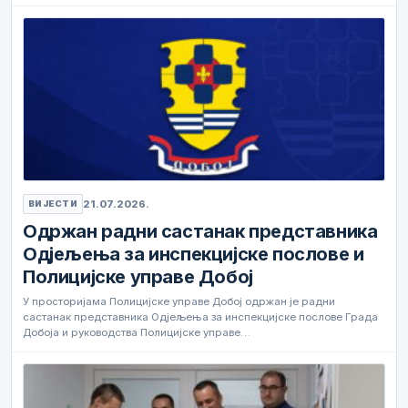
21.07.2026.
ВИЈЕСТИ
Одржан радни састанак представника
Одјељења за инспекцијске послове и
Полицијске управе Добој
У просторијама Полицијске управе Добој одржан је радни
састанак представника Одјељења за инспекцијске послове Града
Добоја и руководства Полицијске управе…