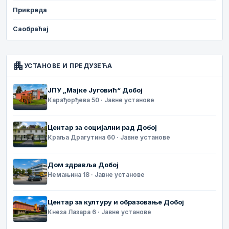
Привреда
Саобраћај
apartment
УСТАНОВЕ И ПРЕДУЗЕЋА
ЈПУ „Мајке Југовић“ Добој
Карађорђева 50 · Јавне установе
Центар за социјални рад Добој
Краља Драгутина 60 · Јавне установе
Дом здравља Добој
Немањина 18 · Јавне установе
Центар за културу и образовање Добој
Кнеза Лазара 6 · Јавне установе