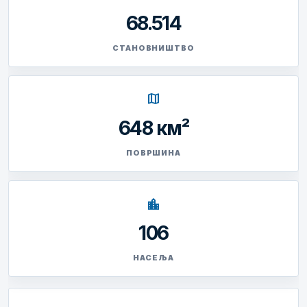
68.514
СТАНОВНИШТВО
map
648 км²
ПОВРШИНА
location_city
106
НАСЕЉА