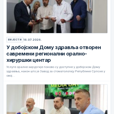
16.07.2026.
ВИЈЕСТИ
У добојском Дому здравља отворен
савремени регионални орално-
хируршки центар
Услуге оралне хирургије поново су доступне у добојском Дому
здравља, након што је Завод за стоматологију Републике Српске у
овој…