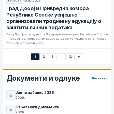
10.07.2026.
ВИЈЕСТИ
Град Добој и Привредна комора
Републике Српске успјешно
организовали тродневну едукацију о
заштити личних података
Град Добој, у сарадњи са Привредном комором Републике Српске
– Подручном привредном комором Добој, успјешно је организовао
тродневну едукацију под…
1
2
3
…
12
»
Документи и одлуке
Регистар
Јавне набавке 2026
picture_as_pdf
2026.
Стратешки документи
picture_as_pdf
2026.