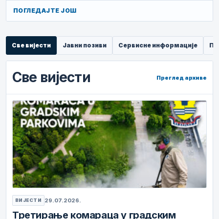
ПОГЛЕДАЈТЕ ЈОШ
Све вијести
Јавни позиви
Сервисне информације
Пр
Све вијести
Преглед архиве
29.07.2026.
ВИЈЕСТИ
Третирање комараца у градским