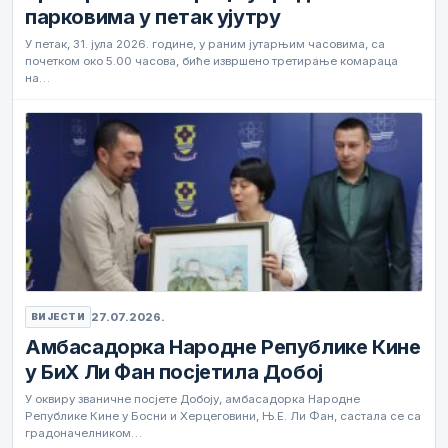
парковима у петак ујутру
У петак, 31. јула 2026. године, у раним јутарњим часовима, са
почетком око 5.00 часова, биће извршено третирање комараца
на…
27.07.2026.
ВИЈЕСТИ
Амбасадорка Народне Републике Кине
у БиХ Ли Фан посјетила Добој
У оквиру званичне посјете Добоју, амбасадорка Народне
Републике Кине у Босни и Херцеговини, Њ.Е. Ли Фан, састала се са
градоначелником…