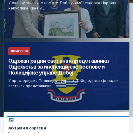
У оквиру званичне посјете Добоју, амбасадорка Народне
Републике Кине у…
ВИЈЕСТИ
Одржан радни састанак представника
Одјељења за инспекцијске послове и
Полицијске управе Добој
У просторијама Полицијске управе Добој одржан је радни
састанак представника…
newspaper
Захтјеви и обрасци