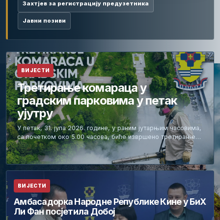
Захтјев за регистрацију предузетника
Јавни позиви
ВИЈЕСТИ
Третирање комараца у
градским парковима у петак
ујутру
У петак, 31. јула 2026. године, у раним јутарњим часовима,
са почетком око 5.00 часова, биће извршено третирање…
ВИЈЕСТИ
Амбасадорка Народне Републике Кине у БиХ
Ли Фан посјетила Добој