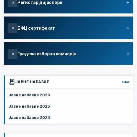
Регистар дијаспоре
arrow_forward
arrow_outward
БФЦ сертификат
arrow_forward
arrow_outward
Градска изборна комисија
arrow_forward
arrow_outward
contract
ЈАВНЕ НАБАВКЕ
Све
Јавне набавке 2026
Јавне набавке 2025
Јавне набавке 2024