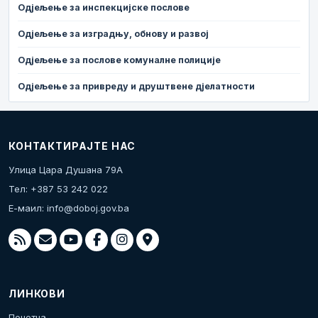
Одјељење за инспекцијске послове
Одјељење за изградњу, обнову и развој
Одјељење за послове комуналне полиције
Одјељење за привреду и друштвене дјелатности
КОНТАКТИРАЈТЕ НАС
Улица Цара Душана 79А
Тел: +387 53 242 022
Е-маил:
info@doboj.gov.ba
ЛИНКОВИ
Почетна