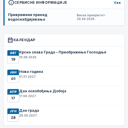
info
СЕРВИСНЕ ИНФОРМАЦИЈЕ
Све
Привремени прекид
Висок приоритет ·
водоснабдијевања
26.04.2026.
calendar_month
КАЛЕНДАР
Крсна слава Града – Преображење Господње
АВГ
19.08.2026.
19
Нова година
ЈАН
01.01.2027.
01
Дан ослобођења Добоја
АПР
17.04.2027.
17
Дан града
ЈУН
28.06.2027.
28