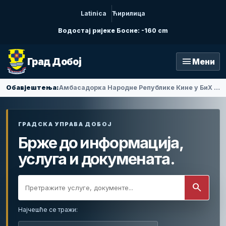
Latinica
Ћирилица
Водостај ријеке Босне: -160 cm
menu
Град Добој
Мени
Обавјештења:
Амбасадорка Народне Републике Кине у БиХ Ли Фан посјетила Добој
ГРАДСКА УПРАВА ДОБОЈ
Брже до информација,
услуга и докумената.
search
Најчешће се тражи: