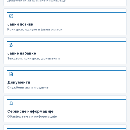
Документи за грађане и привреду
check_circle
Јавни позиви
Конкурси, одлуке и јавни огласи
gavel
Јавне набавке
Тендери, конкурси, документи
description
Документи
Службени акти и одлуке
notifications
Сервисне информације
Обавјештења и информације