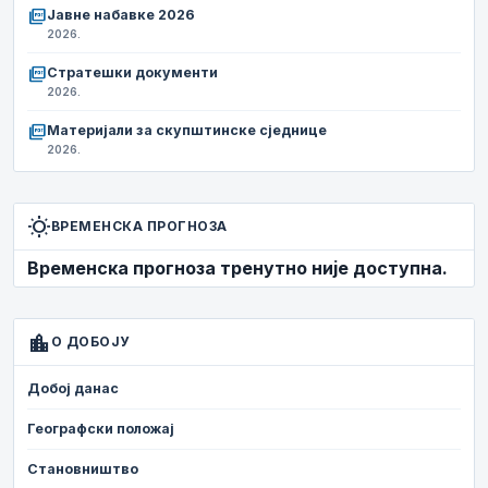
picture_as_pdf
Јавне набавке 2026
2026.
picture_as_pdf
Стратешки документи
2026.
picture_as_pdf
Материјали за скупштинске сједнице
2026.
wb_sunny
ВРЕМЕНСКА ПРОГНОЗА
Временска прогноза тренутно није доступна.
location_city
О ДОБОЈУ
Добој данас
Географски положај
Становништво