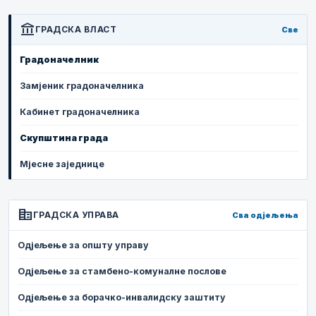
account_balance
ГРАДСКА ВЛАСТ
Све
Градоначелник
Замјеник градоначелника
Кабинет градоначелника
Скупштина града
Мјесне заједнице
corporate_fare
ГРАДСКА УПРАВА
Сва одјељења
Одјељење за општу управу
Одјељење за стамбено-комуналне послове
Одјељење за борачко-инвалидску заштиту