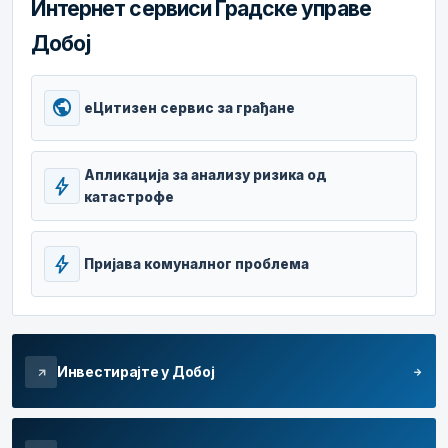
Интернет сервиси Градске управе
Добој
public
еЦитизен сервис за грађане
Апликација за анализу ризика од
bolt
катастрофе
bolt
Пријава комуналног проблема
Инвестирајте у Добој
arrow_forward
arrow_outward