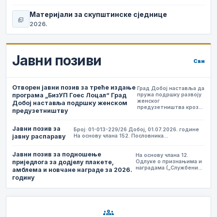
Материјали за скупштинске сједнице
picture_as_pdf
2026.
Јавни позиви
Сви
Отворен јавни позив за треће издање
Град Добој наставља да
програма „БизУП Гоес Лоцал“ Град
пружа подршку развоју
женског
Добој наставља подршку женском
предузетништва кроз…
предузетништву
Јавни позив за
Број: 01-013-229/26 Добој, 01.07.2026. године
јавну распараву
На основу члана 152. Пословника…
Јавни позив за подношење
На основу члана 12.
приједлога за додјелу плакете,
Одлуке о признањима и
наградама („Службени…
амблема и новчане награде за 2026.
годину
groups