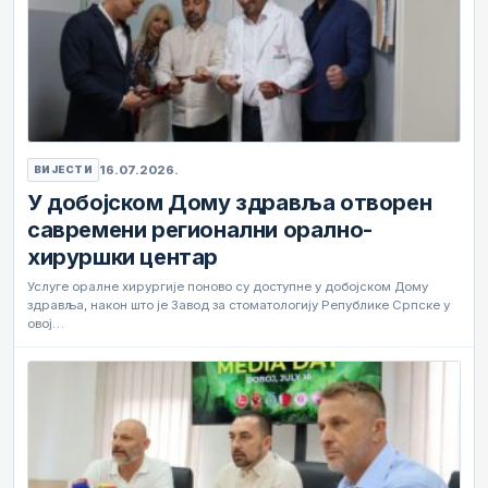
16.07.2026.
ВИЈЕСТИ
У добојском Дому здравља отворен
савремени регионални орално-
хируршки центар
Услуге оралне хирургије поново су доступне у добојском Дому
здравља, након што је Завод за стоматологију Републике Српске у
овој…