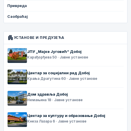
Привреда
Саобраћај
apartment
УСТАНОВЕ И ПРЕДУЗЕЋА
ЈПУ „Мајке Југовић“ Добој
Карађорђева 50 · Јавне установе
Центар за социјални рад Добој
Краља Драгутина 60 · Јавне установе
Дом здравља Добој
Немањина 18 · Јавне установе
Центар за културу и образовање Добој
Кнеза Лазара 6 · Јавне установе