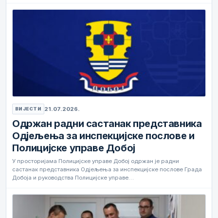
21.07.2026.
ВИЈЕСТИ
Одржан радни састанак представника
Одјељења за инспекцијске послове и
Полицијске управе Добој
У просторијама Полицијске управе Добој одржан је радни
састанак представника Одјељења за инспекцијске послове Града
Добоја и руководства Полицијске управе…