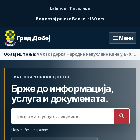
Latinica
Ћирилица
Водостај ријеке Босне: -160 cm
menu
Град Добој
Мени
Обавјештења:
Амбасадорка Народне Републике Кине у БиХ Ли Фан посјетила Добој
ГРАДСКА УПРАВА ДОБОЈ
Брже до информација,
услуга и докумената.
search
Најчешће се тражи: