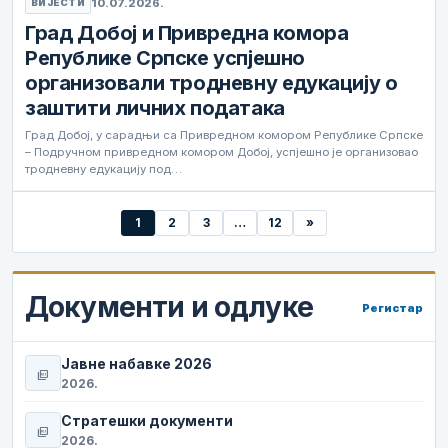
10.07.2026.
ВИЈЕСТИ
Град Добој и Привредна комора
Републике Српске успјешно
организовали тродневну едукацију о
заштити личних података
Град Добој, у сарадњи са Привредном комором Републике Српске
– Подручном привредном комором Добој, успјешно је организовао
тродневну едукацију под…
1
2
3
…
12
»
Документи и одлуке
Регистар
Јавне набавке 2026
picture_as_pdf
2026.
Стратешки документи
picture_as_pdf
2026.