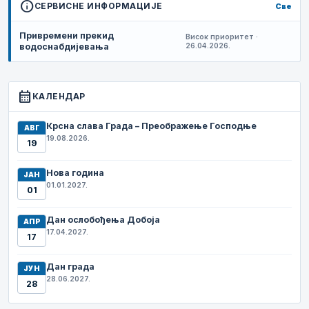
info
СЕРВИСНЕ ИНФОРМАЦИЈЕ
Све
Привремени прекид
Висок приоритет ·
водоснабдијевања
26.04.2026.
calendar_month
КАЛЕНДАР
Крсна слава Града – Преображење Господње
АВГ
19.08.2026.
19
Нова година
ЈАН
01.01.2027.
01
Дан ослобођења Добоја
АПР
17.04.2027.
17
Дан града
ЈУН
28.06.2027.
28