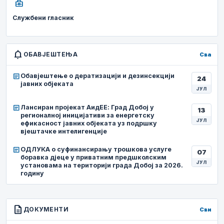
business_center
Службени гласник
notifications
ОБАВЈЕШТЕЊА
Сва
article
Обавјештење о дератизацији и дезинсекцији
24
јавних објеката
ЈУЛ
article
Лансиран пројекат АидЕЕ: Град Добој у
13
регионалној иницијативи за енергетску
ЈУЛ
ефикасност јавних објеката уз подршку
вјештачке интелигенције
article
ОДЛУКА о суфинансирању трошкова услуге
07
боравка дјеце у приватним предшколским
ЈУЛ
установама на територији града Добој за 2026.
годину
description
ДОКУМЕНТИ
Сви