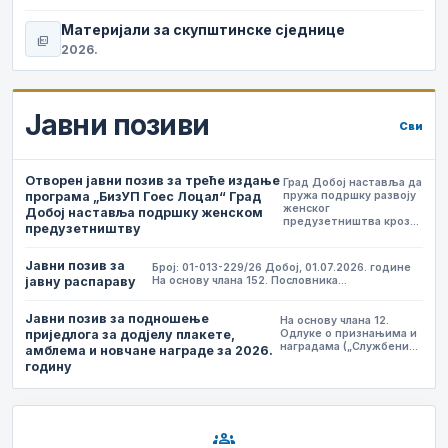
Материјали за скупштинске сједнице
picture_as_pdf
2026.
Јавни позиви
Сви
Отворен јавни позив за треће издање
Град Добој наставља да
програма „БизУП Гоес Лоцал“ Град
пружа подршку развоју
женског
Добој наставља подршку женском
предузетништва кроз…
предузетништву
Јавни позив за
Број: 01-013-229/26 Добој, 01.07.2026. године
јавну распараву
На основу члана 152. Пословника…
Јавни позив за подношење
На основу члана 12.
приједлога за додјелу плакете,
Одлуке о признањима и
наградама („Службени…
амблема и новчане награде за 2026.
годину
groups