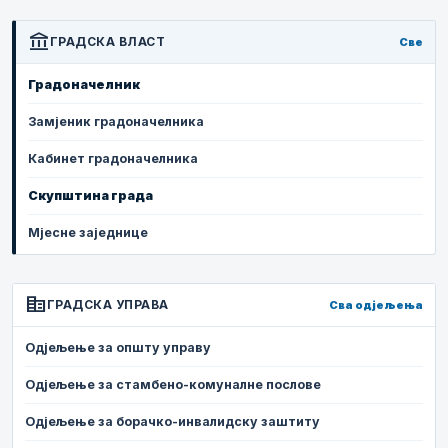
account_balance
ГРАДСКА ВЛАСТ
Све
Градоначелник
Замјеник градоначелника
Кабинет градоначелника
Скупштина града
Мјесне заједнице
corporate_fare
ГРАДСКА УПРАВА
Сва одјељења
Одјељење за општу управу
Одјељење за стамбено-комуналне послове
Одјељење за борачко-инвалидску заштиту