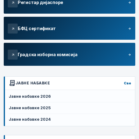
Регистар дијаспоре
arrow_forward
arrow_outward
БФЦ сертификат
arrow_forward
arrow_outward
Градска изборна комисија
arrow_forward
arrow_outward
contract
ЈАВНЕ НАБАВКЕ
Све
Јавне набавке 2026
Јавне набавке 2025
Јавне набавке 2024