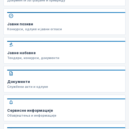
Документи за грађане и привреду
check_circle
Јавни позиви
Конкурси, одлуке и јавни огласи
gavel
Јавне набавке
Тендери, конкурси, документи
description
Документи
Службени акти и одлуке
notifications
Сервисне информације
Обавјештења и информације