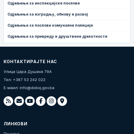
Одјељење за инспекцијске послове
Одјељење за изградњу, обнову и развој
Одјељење за послове комуналне полиције
Одјељење за привреду и друштвене дјелатности
КОНТАКТИРАЈТЕ НАС
Улица Цара Душана 79А
Тел: +387 53 242 022
Е-маил:
info@doboj.gov.ba
ЛИНКОВИ
Почетна