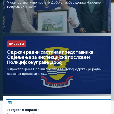
У оквиру званичне посјете Добоју, амбасадорка Народне
Републике Кине у…
ВИЈЕСТИ
Одржан радни састанак представника
Одјељења за инспекцијске послове и
Полицијске управе Добој
У просторијама Полицијске управе Добој одржан је радни
састанак представника…
newspaper
Захтјеви и обрасци