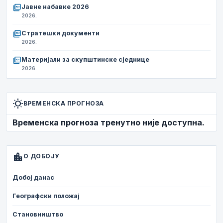
picture_as_pdf
Јавне набавке 2026
2026.
picture_as_pdf
Стратешки документи
2026.
picture_as_pdf
Материјали за скупштинске сједнице
2026.
wb_sunny
ВРЕМЕНСКА ПРОГНОЗА
Временска прогноза тренутно није доступна.
location_city
О ДОБОЈУ
Добој данас
Географски положај
Становништво