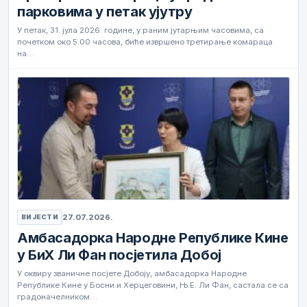
парковима у петак ујутру
У петак, 31. јула 2026. године, у раним јутарњим часовима, са
почетком око 5.00 часова, биће извршено третирање комараца
на…
27.07.2026.
ВИЈЕСТИ
Амбасадорка Народне Републике Кине
у БиХ Ли Фан посјетила Добој
У оквиру званичне посјете Добоју, амбасадорка Народне
Републике Кине у Босни и Херцеговини, Њ.Е. Ли Фан, састала се са
градоначелником…