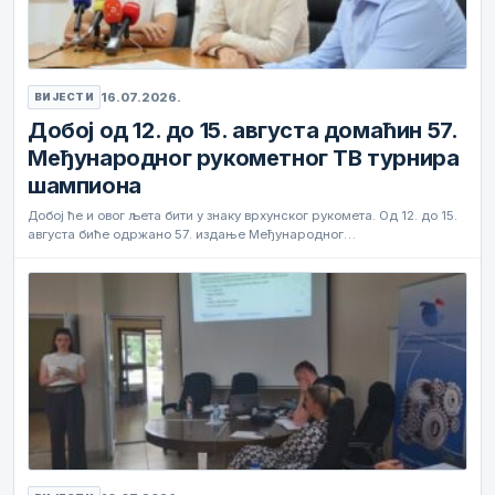
16.07.2026.
ВИЈЕСТИ
Добој од 12. до 15. августа домаћин 57.
Међународног рукометног ТВ турнира
шампиона
Добој ће и овог љета бити у знаку врхунског рукомета. Од 12. до 15.
августа биће одржано 57. издање Међународног…