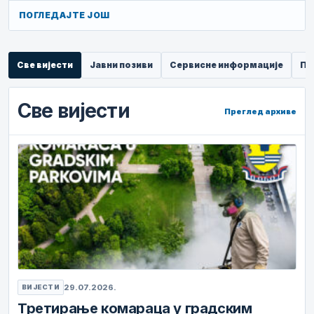
ПОГЛЕДАЈТЕ ЈОШ
Све вијести
Јавни позиви
Сервисне информације
Пр
Све вијести
Преглед архиве
29.07.2026.
ВИЈЕСТИ
Третирање комараца у градским