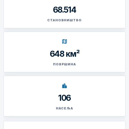
68.514
СТАНОВНИШТВО
map
648 км²
ПОВРШИНА
location_city
106
НАСЕЉА