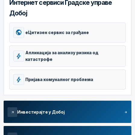
Интернет сервиси Градске управе
Добој
public
еЦитизен сервис за грађане
Апликација за анализу ризика од
bolt
катастрофе
bolt
Пријава комуналног проблема
Инвестирајте у Добој
arrow_forward
arrow_outward