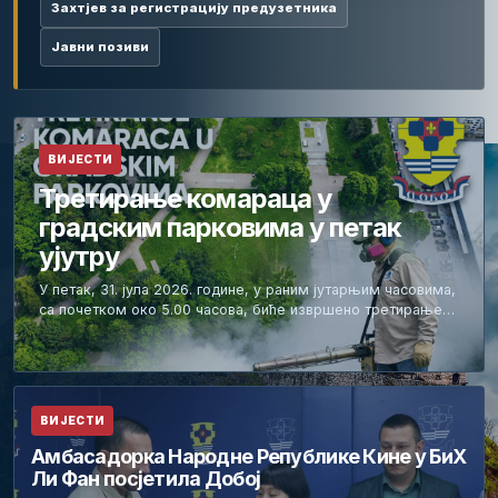
Захтјев за регистрацију предузетника
Јавни позиви
ВИЈЕСТИ
Третирање комараца у
градским парковима у петак
ујутру
У петак, 31. јула 2026. године, у раним јутарњим часовима,
са почетком око 5.00 часова, биће извршено третирање…
ВИЈЕСТИ
Амбасадорка Народне Републике Кине у БиХ
Ли Фан посјетила Добој