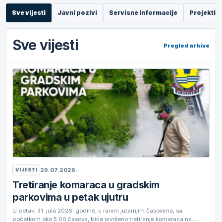
Sve vijesti
Javni pozivi
Servisne informacije
Projekti
Sve vijesti
Pregled arhive
29.07.2026.
VIJESTI
Tretiranje komaraca u gradskim
parkovima u petak ujutru
U petak, 31. jula 2026. godine, u ranim jutarnjim časovima, sa
početkom oko 5.00 časova, biće izvršeno tretiranje komaraca na…