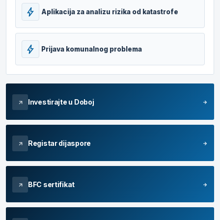
bolt
Aplikacija za analizu rizika od katastrofe
bolt
Prijava komunalnog problema
Investirajte u Doboj
arrow_forward
arrow_outward
Registar dijaspore
arrow_forward
arrow_outward
BFC sertifikat
arrow_forward
arrow_outward