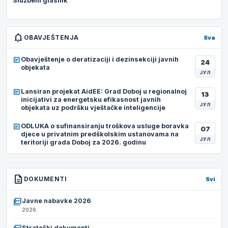
Službeni glasnik
notifications
OBAVJEŠTENJA
Sva
article
Obavještenje o deratizaciji i dezinsekciji javnih
24
objekata
ЈУЛ
article
Lansiran projekat AidEE: Grad Doboj u regionalnoj
13
inicijativi za energetsku efikasnost javnih
ЈУЛ
objekata uz podršku vještačke inteligencije
article
ODLUKA o sufinansiranju troškova usluge boravka
07
djece u privatnim predškolskim ustanovama na
ЈУЛ
teritoriji grada Doboj za 2026. godinu
description
DOKUMENTI
Svi
picture_as_pdf
Javne nabavke 2026
2026.
Strateški dokumenti