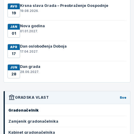
Krsna slava Grada – Preobraženje Gospodnje
AVG
19.08.2026.
19
Nova godina
JAN
01.01.2027.
01
Dan oslobođenja Doboja
APR
17.04.2027.
17
Dan grada
JUN
28.06.2027.
28
account_balance
GRADSKA VLAST
Sve
Gradonačelnik
Zamjenik gradonačelnika
Kabinet gradonačelnika