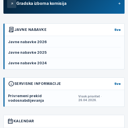
Gradska izborna komisija
arrow_forward
arrow_outward
contract
JAVNE NABAVKE
Sve
Javne nabavke 2026
Javne nabavke 2025
Javne nabavke 2024
info
SERVISNE INFORMACIJE
Sve
Privremeni prekid
Visok prioritet ·
vodosnabdijevanja
26.04.2026.
calendar_month
KALENDAR