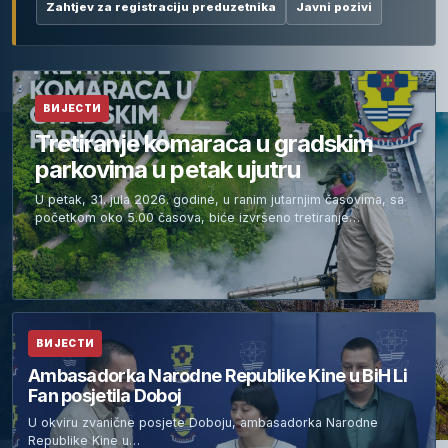
Zahtjev za registraciju preduzetnika
Javni pozivi
ВИЈЕСТИ
Tretiranje komaraca u gradskim
parkovima u petak ujutru
U petak, 31. jula 2026. godine, u ranim jutarnjim časovima, sa
početkom oko 5.00 časova, biće izvršeno tretiranje…
ВИЈЕСТИ
Ambasadorka Narodne Republike Kine u BiH Li
Fan posjetila Doboj
U okviru zvanične posjete Doboju, ambasadorka Narodne
Republike Kine u…