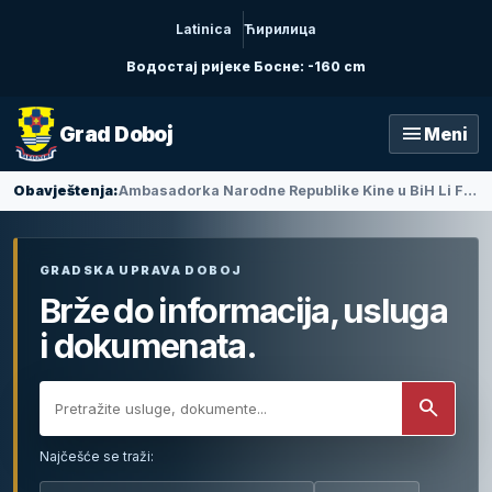
Latinica
Ћирилица
Водостај ријеке Босне: -160 cm
menu
Grad Doboj
Meni
Obavještenja:
Ambasadorka Narodne Republike Kine u BiH Li Fan posjetila Doboj
GRADSKA UPRAVA DOBOJ
Brže do informacija, usluga
i dokumenata.
search
Najčešće se traži: