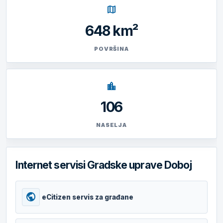
map
648 km²
POVRŠINA
location_city
106
NASELJA
Internet servisi Gradske uprave Doboj
public
eCitizen servis za građane