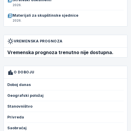
picture_as_pdf
2026.
picture_as_pdf
Materijali za skupštinske sjednice
2026.
wb_sunny
VREMENSKA PROGNOZA
Vremenska prognoza trenutno nije dostupna.
location_city
O DOBOJU
Doboj danas
Geografski položaj
Stanovništvo
Privreda
Saobraćaj