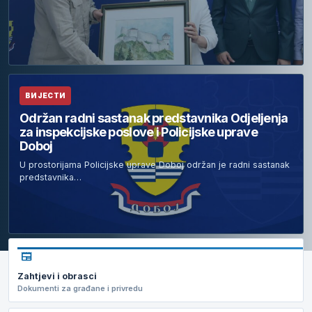
ВИЈЕСТИ
Održan radni sastanak predstavnika Odjeljenja
za inspekcijske poslove i Policijske uprave
Doboj
U prostorijama Policijske uprave Doboj održan je radni sastanak
predstavnika…
newspaper
Zahtjevi i obrasci
Dokumenti za građane i privredu