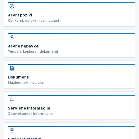
check_circle
Javni pozivi
Konkursi, odluke i javni oglasi
gavel
Javne nabavke
Tenderi, konkursi, dokumenti
description
Dokumenti
Službeni akti i odluke
notifications
Servisne informacije
Obavještenja i informacije
business_center