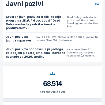
Javni pozivi
Svi
Otvoren javni poziv za treće izdanje
Grad Doboj nastavlja da
programa „BizUP Goes Local“ Grad
pruža podršku razvoju
ženskog preduzetništva
Doboj nastavlja podršku ženskom
kroz…
preduzetništvu
Javni poziv za
Broj: 01-013-229/26 Doboj, 01.07.2026. godine Na
javnu rasparavu
osnovu člana 152. Poslovnika…
Javni poziv za podnošenje prijedloga
Na osnovu člana 12.
za dodjelu plakete, amblema i novčane
Odluke o priznanjima i
nagradama („Službeni…
nagrade za 2026. godinu
groups
68.514
STANOVNIŠTVO