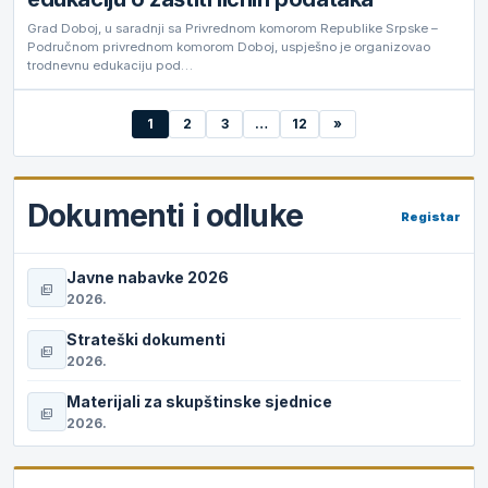
Grad Doboj, u saradnji sa Privrednom komorom Republike Srpske –
Područnom privrednom komorom Doboj, uspješno je organizovao
trodnevnu edukaciju pod…
1
2
3
…
12
»
Dokumenti i odluke
Registar
Javne nabavke 2026
picture_as_pdf
2026.
Strateški dokumenti
picture_as_pdf
2026.
Materijali za skupštinske sjednice
picture_as_pdf
2026.