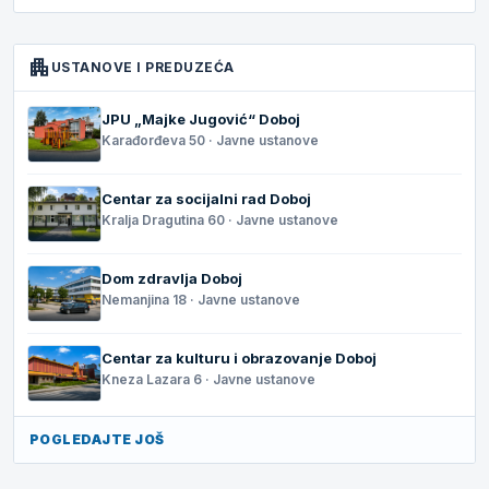
apartment
USTANOVE I PREDUZEĆA
JPU „Majke Jugović“ Doboj
Karađorđeva 50 · Javne ustanove
Centar za socijalni rad Doboj
Kralja Dragutina 60 · Javne ustanove
Dom zdravlja Doboj
Nemanjina 18 · Javne ustanove
Centar za kulturu i obrazovanje Doboj
Kneza Lazara 6 · Javne ustanove
POGLEDAJTE JOŠ