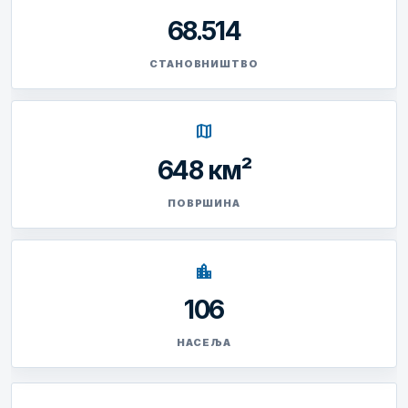
68.514
СТАНОВНИШТВО
map
648 км²
ПОВРШИНА
location_city
106
НАСЕЉА