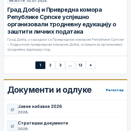
10.07.2026.
ВИЈЕСТИ
Град Добој и Привредна комора
Републике Српске успјешно
организовали тродневну едукацију о
заштити личних података
Град Добој, у сарадњи са Привредном комором Републике Српске
– Подручном привредном комором Добој, успјешно је организовао
тродневну едукацију под…
1
2
3
…
12
»
Документи и одлуке
Регистар
Јавне набавке 2026
picture_as_pdf
2026.
Стратешки документи
picture_as_pdf
2026.