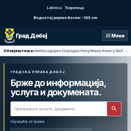
Latinica
Ћирилица
Водостај ријеке Босне: -160 cm
menu
Град Добој
Мени
Обавјештења:
Амбасадорка Народне Републике Кине у БиХ Ли Фан посјетила Добој
ГРАДСКА УПРАВА ДОБОЈ
Брже до информација,
услуга и докумената.
search
Најчешће се тражи: