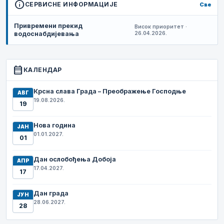
info
СЕРВИСНЕ ИНФОРМАЦИЈЕ
Све
Привремени прекид
Висок приоритет ·
водоснабдијевања
26.04.2026.
calendar_month
КАЛЕНДАР
Крсна слава Града – Преображење Господње
АВГ
19.08.2026.
19
Нова година
ЈАН
01.01.2027.
01
Дан ослобођења Добоја
АПР
17.04.2027.
17
Дан града
ЈУН
28.06.2027.
28