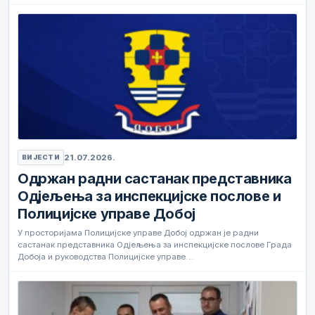
21.07.2026.
ВИЈЕСТИ
Одржан радни састанак представника
Одјељења за инспекцијске послове и
Полицијске управе Добој
У просторијама Полицијске управе Добој одржан је радни
састанак представника Одјељења за инспекцијске послове Града
Добоја и руководства Полицијске управе…