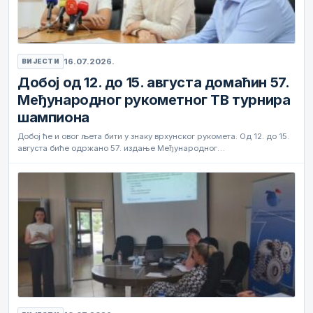
16.07.2026.
ВИЈЕСТИ
Добој од 12. до 15. августа домаћин 57.
Међународног рукометног ТВ турнира
шампиона
Добој ће и овог љета бити у знаку врхунског рукомета. Од 12. до 15.
августа биће одржано 57. издање Међународног…