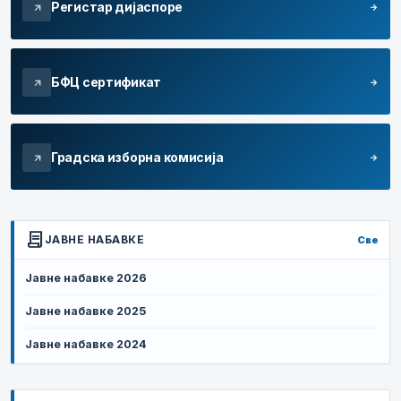
Регистар дијаспоре
arrow_forward
arrow_outward
БФЦ сертификат
arrow_forward
arrow_outward
Градска изборна комисија
arrow_forward
arrow_outward
contract
ЈАВНЕ НАБАВКЕ
Све
Јавне набавке 2026
Јавне набавке 2025
Јавне набавке 2024