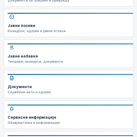
Документи за грађане и привреду
check_circle
Јавни позиви
Конкурси, одлуке и јавни огласи
gavel
Јавне набавке
Тендери, конкурси, документи
description
Документи
Службени акти и одлуке
notifications
Сервисне информације
Обавјештења и информације