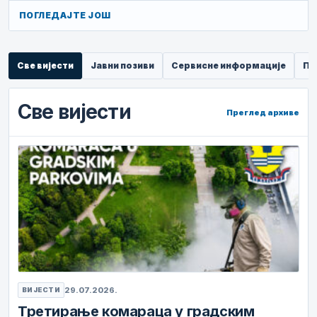
ПОГЛЕДАЈТЕ ЈОШ
Све вијести
Јавни позиви
Сервисне информације
Пр
Све вијести
Преглед архиве
29.07.2026.
ВИЈЕСТИ
Третирање комараца у градским