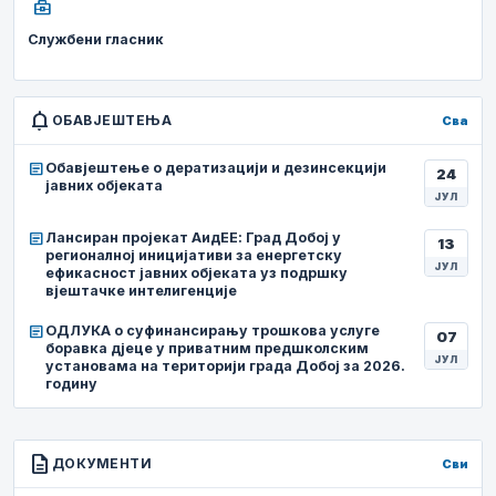
business_center
Службени гласник
notifications
ОБАВЈЕШТЕЊА
Сва
article
Обавјештење о дератизацији и дезинсекцији
24
јавних објеката
ЈУЛ
article
Лансиран пројекат АидЕЕ: Град Добој у
13
регионалној иницијативи за енергетску
ЈУЛ
ефикасност јавних објеката уз подршку
вјештачке интелигенције
article
ОДЛУКА о суфинансирању трошкова услуге
07
боравка дјеце у приватним предшколским
ЈУЛ
установама на територији града Добој за 2026.
годину
description
ДОКУМЕНТИ
Сви