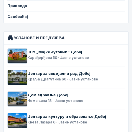
Привреда
Саобраћај
apartment
УСТАНОВЕ И ПРЕДУЗЕЋА
ЈПУ „Мајке Југовић“ Добој
Карађорђева 50 · Јавне установе
Центар за социјални рад Добој
Краља Драгутина 60 · Јавне установе
Дом здравља Добој
Немањина 18 · Јавне установе
Центар за културу и образовање Добој
Кнеза Лазара 6 · Јавне установе