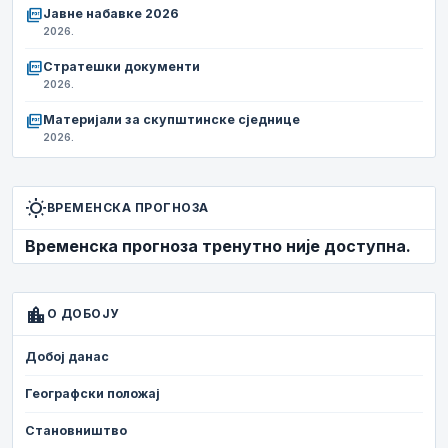
picture_as_pdf
Јавне набавке 2026
2026.
picture_as_pdf
Стратешки документи
2026.
picture_as_pdf
Материјали за скупштинске сједнице
2026.
wb_sunny
ВРЕМЕНСКА ПРОГНОЗА
Временска прогноза тренутно није доступна.
location_city
О ДОБОЈУ
Добој данас
Географски положај
Становништво