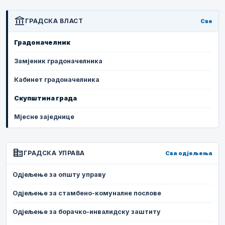
account_balance
ГРАДСКА ВЛАСТ
Све
Градоначелник
Замјеник градоначелника
Кабинет градоначелника
Скупштина града
Мјесне заједнице
corporate_fare
ГРАДСКА УПРАВА
Сва одјељења
Одјељење за општу управу
Одјељење за стамбено-комуналне послове
Одјељење за борачко-инвалидску заштиту