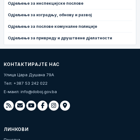
Одјељење за инспекцијске послове
Одјељење за изградњу, обнову и развој
Одјељење за послове комуналне полиције
Одјељење за привреду и друштвене дјелатности
КОНТАКТИРАЈТЕ НАС
Улица Цара Душана 79А
Тел: +387 53 242 022
Е-маил:
info@doboj.gov.ba
ЛИНКОВИ
Почетна