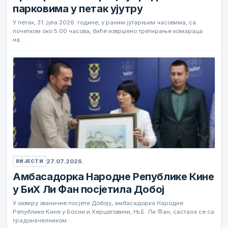
парковима у петак ујутру
У петак, 31. јула 2026. године, у раним јутарњим часовима, са
почетком око 5.00 часова, биће извршено третирање комараца
на…
27.07.2026.
ВИЈЕСТИ
Амбасадорка Народне Републике Кине
у БиХ Ли Фан посјетила Добој
У оквиру званичне посјете Добоју, амбасадорка Народне
Републике Кине у Босни и Херцеговини, Њ.Е. Ли Фан, састала се са
градоначелником…