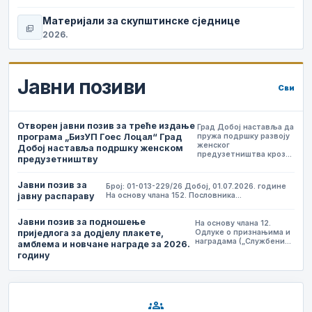
Материјали за скупштинске сједнице
picture_as_pdf
2026.
Јавни позиви
Сви
Отворен јавни позив за треће издање
Град Добој наставља да
програма „БизУП Гоес Лоцал“ Град
пружа подршку развоју
женског
Добој наставља подршку женском
предузетништва кроз…
предузетништву
Јавни позив за
Број: 01-013-229/26 Добој, 01.07.2026. године
јавну распараву
На основу члана 152. Пословника…
Јавни позив за подношење
На основу члана 12.
приједлога за додјелу плакете,
Одлуке о признањима и
наградама („Службени…
амблема и новчане награде за 2026.
годину
groups