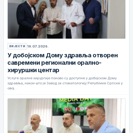
16.07.2026.
ВИЈЕСТИ
У добојском Дому здравља отворен
савремени регионални орално-
хируршки центар
Услуге оралне хирургије поново су доступне у добојском Дому
здравља, након што је Завод за стоматологију Републике Српске у
овој…