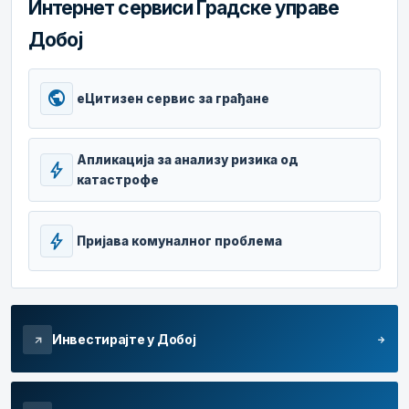
Интернет сервиси Градске управе
Добој
public
еЦитизен сервис за грађане
Апликација за анализу ризика од
bolt
катастрофе
bolt
Пријава комуналног проблема
Инвестирајте у Добој
arrow_forward
arrow_outward