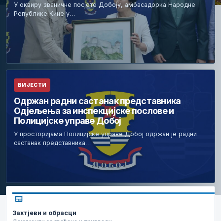
У оквиру званичне посјете Добоју, амбасадорка Народне
Републике Кине у…
ВИЈЕСТИ
Одржан радни састанак представника
Одјељења за инспекцијске послове и
Полицијске управе Добој
У просторијама Полицијске управе Добој одржан је радни
састанак представника…
newspaper
Захтјеви и обрасци