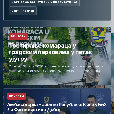
Захтјев за регистрацију предузетника
Јавни позиви
ВИЈЕСТИ
Третирање комараца у
градским парковима у петак
ујутру
У петак, 31. јула 2026. године, у раним јутарњим часовима,
са почетком око 5.00 часова, биће извршено третирање…
ВИЈЕСТИ
Амбасадорка Народне Републике Кине у БиХ
Ли Фан посјетила Добој