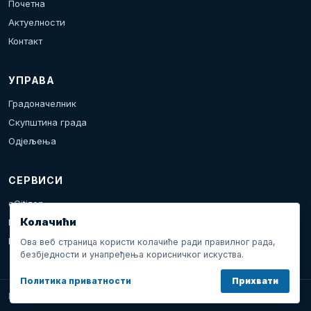
Почетна
Актуелности
Контакт
УПРАВА
Градоначелник
Скупштина града
Одјељења
СЕРВИСИ
eCitizen
Колачићи
Пријава проблема
Календар дешавања
Ова веб страница користи колачиће ради правилног рада,
безбједности и унапређења корисничког искуства.
Политика приватности
Прихвати
Град Добој © 2026. Сва права задржана.