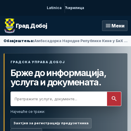
Latinica
Ћирилица
menu
Град Добој
Мени
Обавјештења:
Амбасадорка Народне Републике Кине у БиХ Ли Фан посјетила Добој
ГРАДСКА УПРАВА ДОБОЈ
Брже до информација,
услуга и докумената.
search
Најчешће се тражи:
Захтјев за регистрацију предузетника