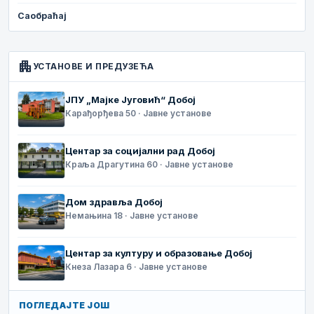
Саобраћај
apartment
УСТАНОВЕ И ПРЕДУЗЕЋА
ЈПУ „Мајке Југовић“ Добој
Карађорђева 50 · Јавне установе
Центар за социјални рад Добој
Краља Драгутина 60 · Јавне установе
Дом здравља Добој
Немањина 18 · Јавне установе
Центар за културу и образовање Добој
Кнеза Лазара 6 · Јавне установе
ПОГЛЕДАЈТЕ ЈОШ