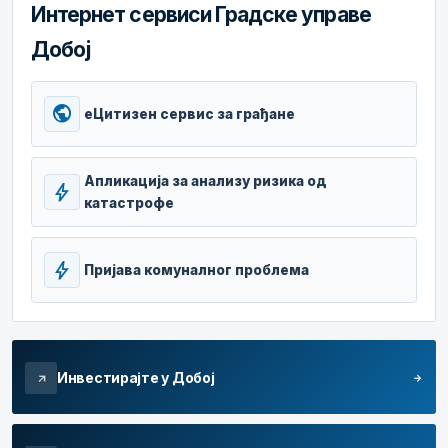
Интернет сервиси Градске управе
Добој
public
еЦитизен сервис за грађане
Апликација за анализу ризика од
bolt
катастрофе
bolt
Пријава комуналног проблема
Инвестирајте у Добој
arrow_forward
arrow_outward