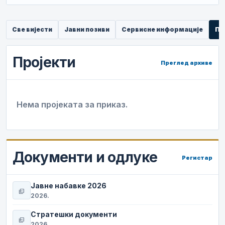
Све вијести
Јавни позиви
Сервисне информације
Пр
Пројекти
Преглед архиве
Нема пројеката за приказ.
Документи и одлуке
Регистар
Јавне набавке 2026
picture_as_pdf
2026.
Стратешки документи
picture_as_pdf
2026.