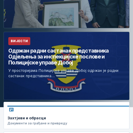
ВИЈЕСТИ
Одржан радни састанак представника
Одјељења за инспекцијске послове и
Полицијске управе Добој
У просторијама Полицијске управе Добој одржан је радни
састанак представника…
newspaper
Захтјеви и обрасци
Документи за грађане и привреду