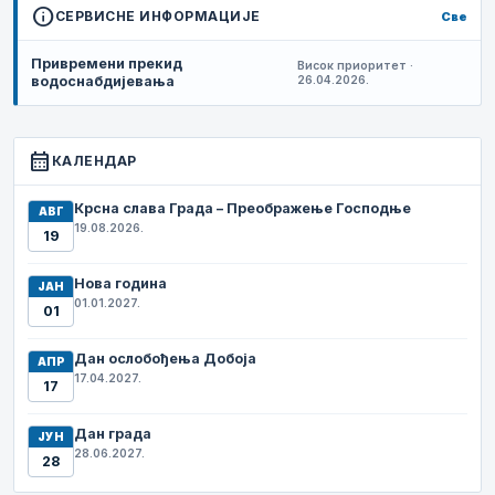
info
СЕРВИСНЕ ИНФОРМАЦИЈЕ
Све
Привремени прекид
Висок приоритет ·
водоснабдијевања
26.04.2026.
calendar_month
КАЛЕНДАР
Крсна слава Града – Преображење Господње
АВГ
19.08.2026.
19
Нова година
ЈАН
01.01.2027.
01
Дан ослобођења Добоја
АПР
17.04.2027.
17
Дан града
ЈУН
28.06.2027.
28