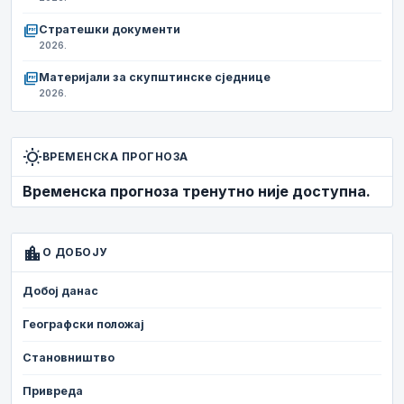
picture_as_pdf
Стратешки документи
2026.
picture_as_pdf
Материјали за скупштинске сједнице
2026.
wb_sunny
ВРЕМЕНСКА ПРОГНОЗА
Временска прогноза тренутно није доступна.
location_city
О ДОБОЈУ
Добој данас
Географски положај
Становништво
Привреда