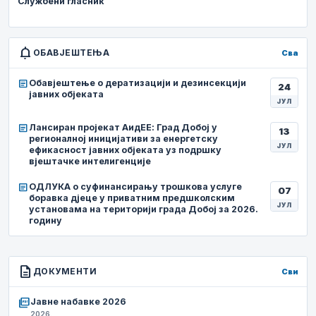
Службени гласник
notifications
ОБАВЈЕШТЕЊА
Сва
article
Обавјештење о дератизацији и дезинсекцији
24
јавних објеката
ЈУЛ
article
Лансиран пројекат АидЕЕ: Град Добој у
13
регионалној иницијативи за енергетску
ЈУЛ
ефикасност јавних објеката уз подршку
вјештачке интелигенције
article
ОДЛУКА о суфинансирању трошкова услуге
07
боравка дјеце у приватним предшколским
ЈУЛ
установама на територији града Добој за 2026.
годину
description
ДОКУМЕНТИ
Сви
picture_as_pdf
Јавне набавке 2026
2026.