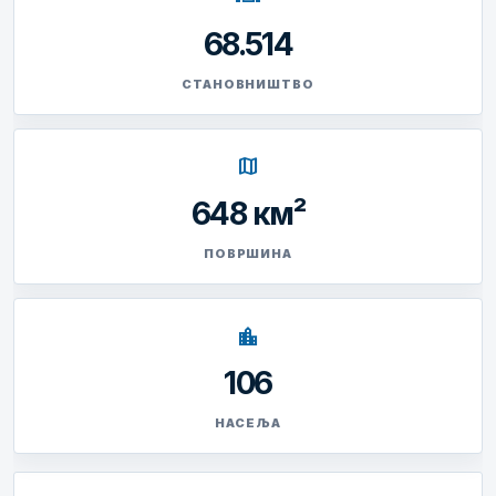
68.514
СТАНОВНИШТВО
map
648 км²
ПОВРШИНА
location_city
106
НАСЕЉА