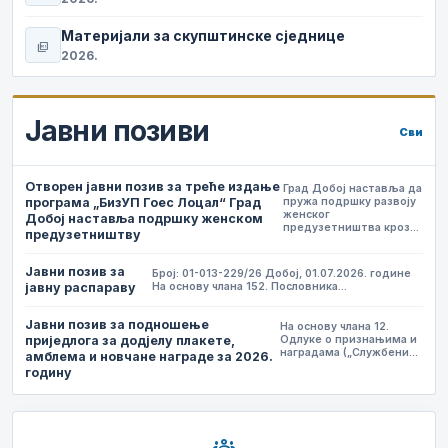
Материјали за скупштинске сједнице
picture_as_pdf
2026.
Јавни позиви
Сви
Отворен јавни позив за треће издање
Град Добој наставља да
програма „БизУП Гоес Лоцал“ Град
пружа подршку развоју
женског
Добој наставља подршку женском
предузетништва кроз…
предузетништву
Јавни позив за
Број: 01-013-229/26 Добој, 01.07.2026. године
јавну распараву
На основу члана 152. Пословника…
Јавни позив за подношење
На основу члана 12.
приједлога за додјелу плакете,
Одлуке о признањима и
наградама („Службени…
амблема и новчане награде за 2026.
годину
groups