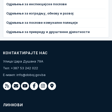
Одјељење за инспекцијске послове
Одјељење за изградњу, обнову и развој
Одјељење за послове комуналне полиције
Одјељење за привреду и друштвене дјелатности
КОНТАКТИРАЈТЕ НАС
Улица Цара Душана 79А
Тел: +387 53 242 022
Е-маил:
info@doboj.gov.ba
ЛИНКОВИ