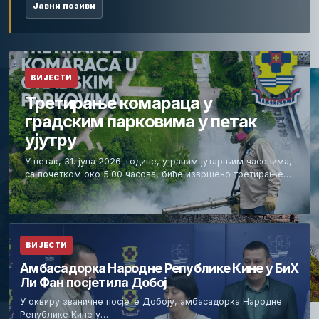
Јавни позиви
ВИЈЕСТИ
Третирање комараца у
градским парковима у петак
ујутру
У петак, 31. јула 2026. године, у раним јутарњим часовима,
са почетком око 5.00 часова, биће извршено третирање…
ВИЈЕСТИ
Амбасадорка Народне Републике Кине у БиХ
Ли Фан посјетила Добој
У оквиру званичне посјете Добоју, амбасадорка Народне
Републике Кине у…