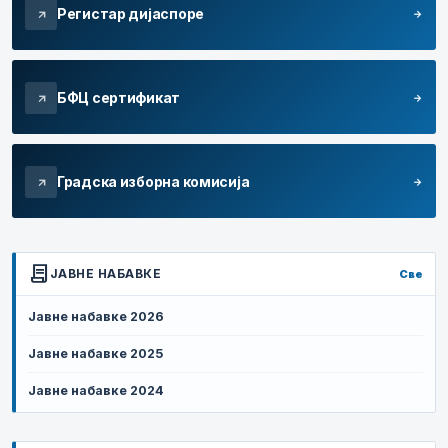
Регистар дијаспоре
arrow_forward
arrow_outward
БФЦ сертификат
arrow_forward
arrow_outward
Градска изборна комисија
arrow_forward
arrow_outward
contract
ЈАВНЕ НАБАВКЕ
Све
Јавне набавке 2026
Јавне набавке 2025
Јавне набавке 2024