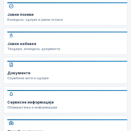
check_circle
Јавни позиви
Конкурси, одлуке и јавни огласи
gavel
Јавне набавке
Тендери, конкурси, документи
description
Документи
Службени акти и одлуке
notifications
Сервисне информације
Обавјештења и информације
business_center