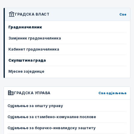
account_balance
ГРАДСКА ВЛАСТ
Све
Градоначелник
Замјеник градоначелника
Кабинет градоначелника
Скупштина града
Мјесне заједнице
corporate_fare
ГРАДСКА УПРАВА
Сва одјељења
Одјељење за општу управу
Одјељење за стамбено-комуналне послове
Одјељење за борачко-инвалидску заштиту