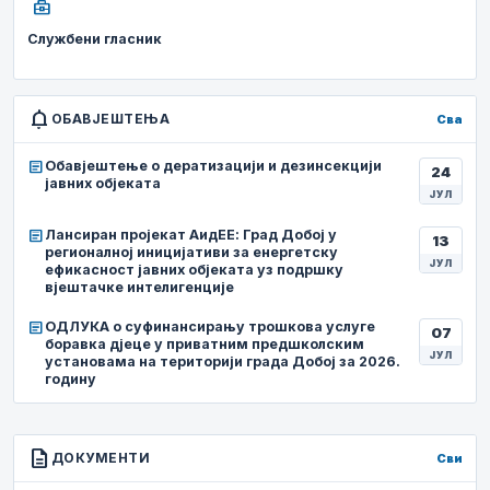
business_center
Службени гласник
notifications
ОБАВЈЕШТЕЊА
Сва
article
Обавјештење о дератизацији и дезинсекцији
24
јавних објеката
ЈУЛ
article
Лансиран пројекат АидЕЕ: Град Добој у
13
регионалној иницијативи за енергетску
ЈУЛ
ефикасност јавних објеката уз подршку
вјештачке интелигенције
article
ОДЛУКА о суфинансирању трошкова услуге
07
боравка дјеце у приватним предшколским
ЈУЛ
установама на територији града Добој за 2026.
годину
description
ДОКУМЕНТИ
Сви