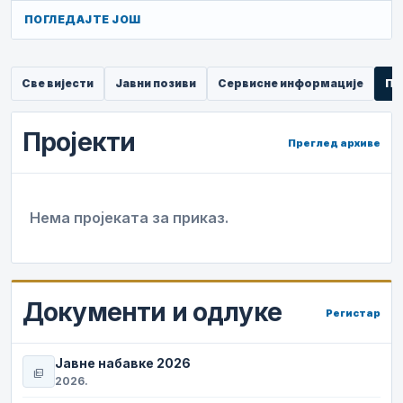
ПОГЛЕДАЈТЕ ЈОШ
Све вијести
Јавни позиви
Сервисне информације
Пр
Пројекти
Преглед архиве
Нема пројеката за приказ.
Документи и одлуке
Регистар
Јавне набавке 2026
picture_as_pdf
2026.