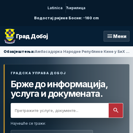
Latinica
Ћирилица
Водостај ријеке Босне: -160 cm
menu
Град Добој
Мени
Обавјештења:
Амбасадорка Народне Републике Кине у БиХ Ли Фан посјетила Добој
ГРАДСКА УПРАВА ДОБОЈ
Брже до информација,
услуга и докумената.
search
Најчешће се тражи: