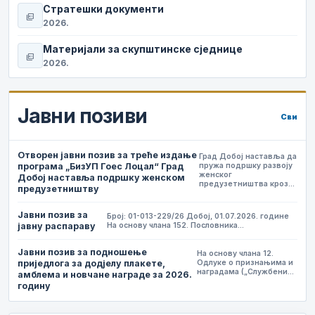
Стратешки документи
picture_as_pdf
2026.
Материјали за скупштинске сједнице
picture_as_pdf
2026.
Јавни позиви
Сви
Отворен јавни позив за треће издање
Град Добој наставља да
програма „БизУП Гоес Лоцал“ Град
пружа подршку развоју
женског
Добој наставља подршку женском
предузетништва кроз…
предузетништву
Јавни позив за
Број: 01-013-229/26 Добој, 01.07.2026. године
јавну распараву
На основу члана 152. Пословника…
Јавни позив за подношење
На основу члана 12.
приједлога за додјелу плакете,
Одлуке о признањима и
наградама („Службени…
амблема и новчане награде за 2026.
годину