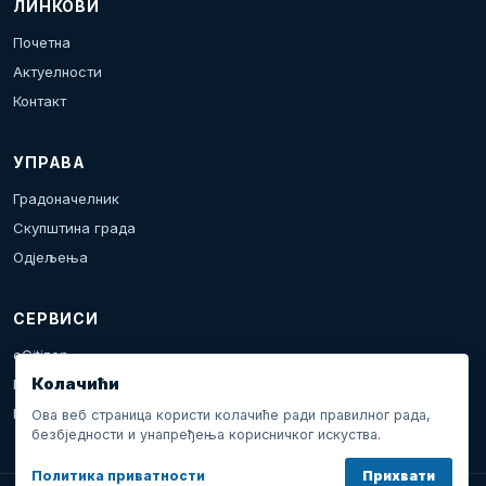
ЛИНКОВИ
Почетна
Актуелности
Контакт
УПРАВА
Градоначелник
Скупштина града
Одјељења
СЕРВИСИ
eCitizen
Колачићи
Пријава проблема
Календар дешавања
Ова веб страница користи колачиће ради правилног рада,
безбједности и унапређења корисничког искуства.
Политика приватности
Прихвати