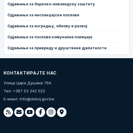
Одјељење за борачко-инвалидску заштиту
Одјељење за инспекцијске послове
Одјељење за изградњу, обнову и развој
Одјељење за послове комуналне полиције
Одјељење за привреду и друштвене дјелатности
КОНТАКТИРАЈТЕ НАС
Улица Цара Душана 79А
Тел: +387 53 242 022
Е-маил:
info@doboj.gov.ba