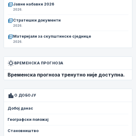
picture_as_pdf
Јавне набавке 2026
2026.
picture_as_pdf
Стратешки документи
2026.
picture_as_pdf
Материјали за скупштинске сједнице
2026.
wb_sunny
ВРЕМЕНСКА ПРОГНОЗА
Временска прогноза тренутно није доступна.
location_city
О ДОБОЈУ
Добој данас
Географски положај
Становништво