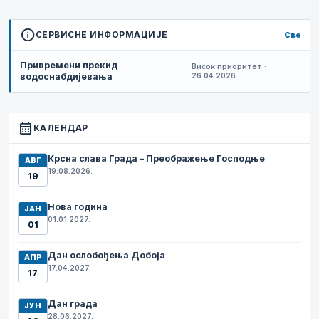
info
СЕРВИСНЕ ИНФОРМАЦИЈЕ
Све
Привремени прекид
Висок приоритет ·
водоснабдијевања
26.04.2026.
calendar_month
КАЛЕНДАР
Крсна слава Града – Преображење Господње
АВГ
19.08.2026.
19
Нова година
ЈАН
01.01.2027.
01
Дан ослобођења Добоја
АПР
17.04.2027.
17
Дан града
ЈУН
28.06.2027.