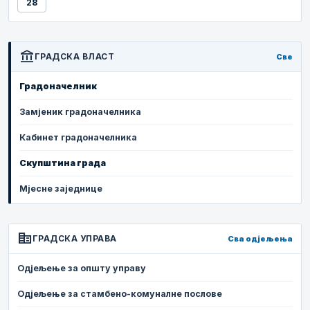
28
account_balance
ГРАДСКА ВЛАСТ
Све
Градоначелник
Замјеник градоначелника
Кабинет градоначелника
Скупштина града
Мјесне заједнице
corporate_fare
ГРАДСКА УПРАВА
Сва одјељења
Одјељење за општу управу
Одјељење за стамбено-комуналне послове