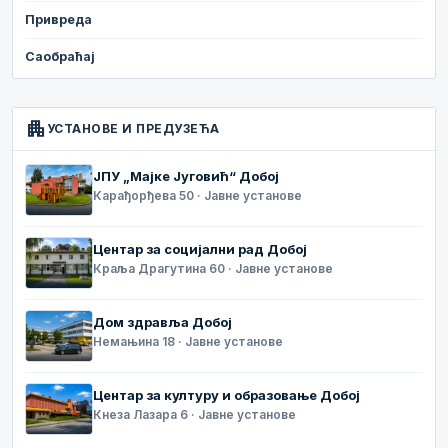
Привреда
Саобраћај
apartment
УСТАНОВЕ И ПРЕДУЗЕЋА
ЈПУ „Мајке Југовић“ Добој
Карађорђева 50 · Јавне установе
Центар за социјални рад Добој
Краља Драгутина 60 · Јавне установе
Дом здравља Добој
Немањина 18 · Јавне установе
Центар за културу и образовање Добој
Кнеза Лазара 6 · Јавне установе