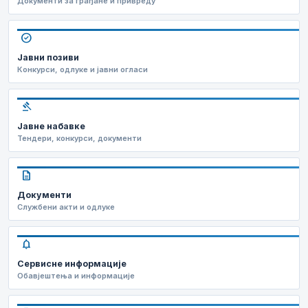
Документи за грађане и привреду
check_circle
Јавни позиви
Конкурси, одлуке и јавни огласи
gavel
Јавне набавке
Тендери, конкурси, документи
description
Документи
Службени акти и одлуке
notifications
Сервисне информације
Обавјештења и информације