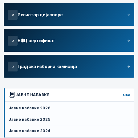
Регистар дијаспоре
arrow_forward
arrow_outward
БФЦ сертификат
arrow_forward
arrow_outward
Градска изборна комисија
arrow_forward
arrow_outward
contract
ЈАВНЕ НАБАВКЕ
Све
Јавне набавке 2026
Јавне набавке 2025
Јавне набавке 2024