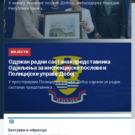
У оквиру званичне посјете Добоју, амбасадорка Народне
Републике Кине у…
ВИЈЕСТИ
Одржан радни састанак представника
Одјељења за инспекцијске послове и
Полицијске управе Добој
У просторијама Полицијске управе Добој одржан је радни
састанак представника…
newspaper
Захтјеви и обрасци