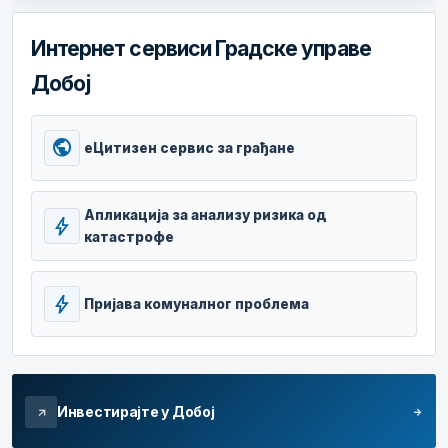
Интернет сервиси Градске управе
Добој
public
еЦитизен сервис за грађане
Апликација за анализу ризика од
bolt
катастрофе
bolt
Пријава комуналног проблема
Инвестирајте у Добој
arrow_forward
arrow_outward