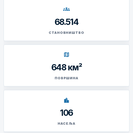
groups
68.514
СТАНОВНИШТВО
map
648 км²
ПОВРШИНА
location_city
106
НАСЕЉА