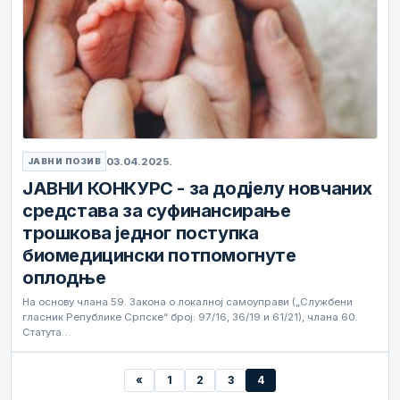
03.04.2025.
ЈАВНИ ПОЗИВ
ЈАВНИ КОНКУРС - за додјелу новчаних
средстава за суфинансирање
трошкова једног поступка
биомедицински потпомогнуте
оплодње
На основу члана 59. Закона о локалној самоуправи („Службени
гласник Републике Српске“ број: 97/16, 36/19 и 61/21), члана 60.
Статута…
«
1
2
3
4