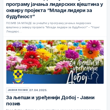
програму јачања лидерских вјештина у
оквиру пројекта “Млади лидери за
будућност”
ПОЗИВ ЗА МЛАДЕ за учешће у програму јачања лидерских
вјештина у оквиру пројекта “Млади лидери за будућност” – “Yоунг
Леадерс…
07.04.2025.
ЈАВНИ ПОЗИВ
За љепши и уређенији Добој - Јавни
позив