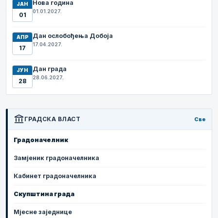
Нова година
ЈАН
01.01.2027.
01
Дан ослобођења Добоја
АПР
17.04.2027.
17
Дан града
ЈУН
28.06.2027.
28
account_balance
ГРАДСКА ВЛАСТ
Све
Градоначелник
Замјеник градоначелника
Кабинет градоначелника
Скупштина града
Мјесне заједнице