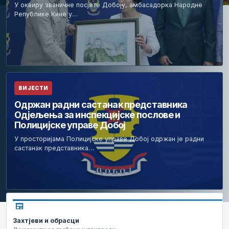
У оквиру званичне посјете Добоју, амбасадорка Народне
Републике Кине у…
ВИЈЕСТИ
Одржан радни састанак представника
Одјељења за инспекцијске послове и
Полицијске управе Добој
У просторијама Полицијске управе Добој одржан је радни
састанак представника…
newspaper
Захтјеви и обрасци