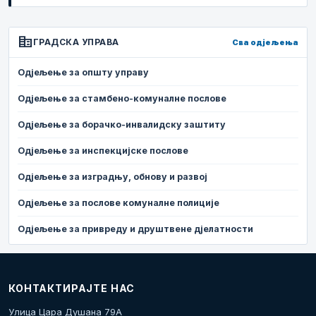
corporate_fare
ГРАДСКА УПРАВА
Сва одјељења
Одјељење за општу управу
Одјељење за стамбено-комуналне послове
Одјељење за борачко-инвалидску заштиту
Одјељење за инспекцијске послове
Одјељење за изградњу, обнову и развој
Одјељење за послове комуналне полиције
Одјељење за привреду и друштвене дјелатности
КОНТАКТИРАЈТЕ НАС
Улица Цара Душана 79А