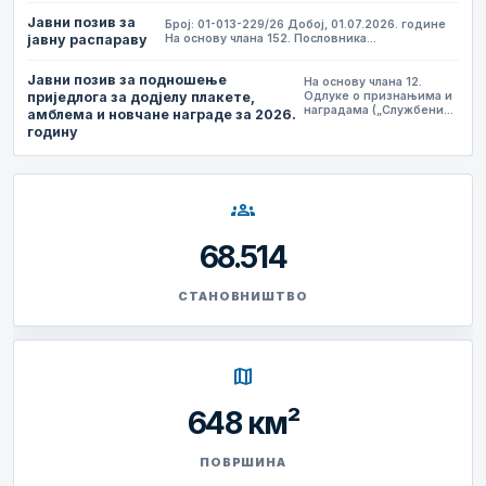
Јавни позив за
Број: 01-013-229/26 Добој, 01.07.2026. године
јавну распараву
На основу члана 152. Пословника…
Јавни позив за подношење
На основу члана 12.
приједлога за додјелу плакете,
Одлуке о признањима и
наградама („Службени…
амблема и новчане награде за 2026.
годину
groups
68.514
СТАНОВНИШТВО
map
648 км²
ПОВРШИНА