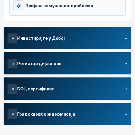
bolt
Пријава комуналног проблема
Инвестирајте у Добој
arrow_forward
arrow_outward
Регистар дијаспоре
arrow_forward
arrow_outward
БФЦ сертификат
arrow_forward
arrow_outward
Градска изборна комисија
arrow_forward
arrow_outward