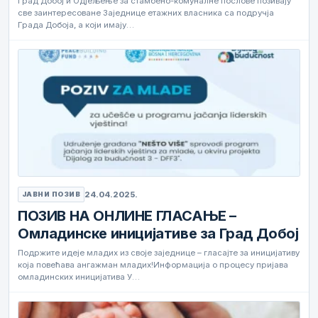
Град Добој и Одјељење за стамбено-комуналне послове позивају
све заинтересоване Заједнице етажних власника са подручја
Града Добоја, а који имају…
24.04.2025.
ЈАВНИ ПОЗИВ
ПОЗИВ НА ОНЛИНЕ ГЛАСАЊЕ –
Омладинске иницијативе за Град Добој
Подржите идеје младих из своје заједнице – гласајте за иницијативу
која повећава ангажман младих!Информација о процесу пријава
омладинских иницијатива У…