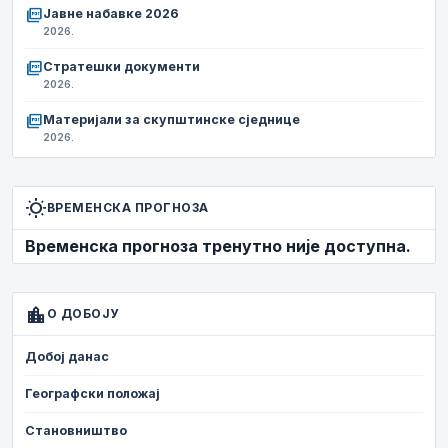
picture_as_pdf
Јавне набавке 2026
2026.
picture_as_pdf
Стратешки документи
2026.
picture_as_pdf
Материјали за скупштинске сједнице
2026.
wb_sunny
ВРЕМЕНСКА ПРОГНОЗА
Временска прогноза тренутно није доступна.
location_city
О ДОБОЈУ
Добој данас
Географски положај
Становништво