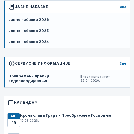
contract
ЈАВНЕ НАБАВКЕ
Све
Јавне набавке 2026
Јавне набавке 2025
Јавне набавке 2024
info
СЕРВИСНЕ ИНФОРМАЦИЈЕ
Све
Привремени прекид
Висок приоритет ·
водоснабдијевања
26.04.2026.
calendar_month
КАЛЕНДАР
Крсна слава Града – Преображење Господње
АВГ
19.08.2026.
19