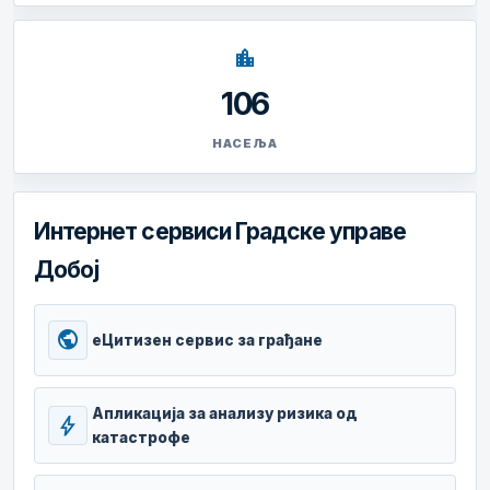
location_city
106
НАСЕЉА
Интернет сервиси Градске управе
Добој
public
еЦитизен сервис за грађане
Апликација за анализу ризика од
bolt
катастрофе