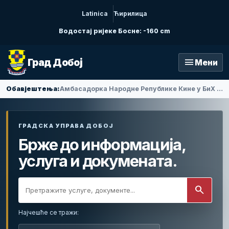
Latinica
Ћирилица
Водостај ријеке Босне: -160 cm
menu
Град Добој
Мени
Обавјештења:
Амбасадорка Народне Републике Кине у БиХ Ли Фан посјетила Добој
ГРАДСКА УПРАВА ДОБОЈ
Брже до информација,
услуга и докумената.
search
Најчешће се тражи: