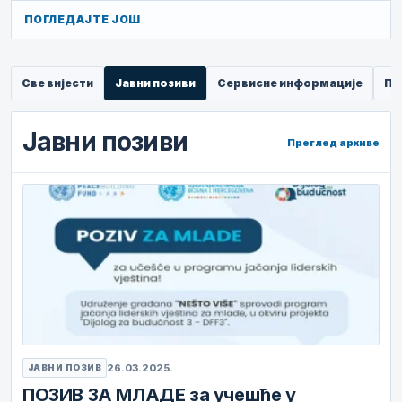
ПОГЛЕДАЈТЕ ЈОШ
Све вијести
Јавни позиви
Сервисне информације
Пр
Јавни позиви
Преглед архиве
26.03.2025.
ЈАВНИ ПОЗИВ
ПОЗИВ ЗА МЛАДЕ за учешће у