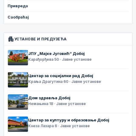
Привреда
Саобраћај
apartment
УСТАНОВЕ И ПРЕДУЗЕЋА
ЈПУ „Мајке Југовић“ Добој
Карађорђева 50 · Јавне установе
Центар за социјални рад Добој
Краља Драгутина 60 · Јавне установе
Дом здравља Добој
Немањина 18 · Јавне установе
Центар за културу и образовање Добој
Кнеза Лазара 6 · Јавне установе