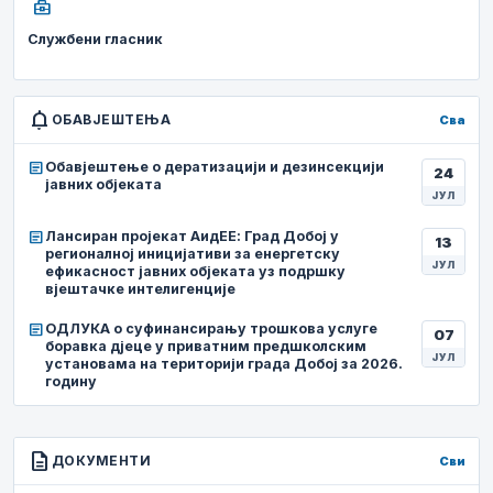
business_center
Службени гласник
notifications
ОБАВЈЕШТЕЊА
Сва
article
Обавјештење о дератизацији и дезинсекцији
24
јавних објеката
ЈУЛ
article
Лансиран пројекат АидЕЕ: Град Добој у
13
регионалној иницијативи за енергетску
ЈУЛ
ефикасност јавних објеката уз подршку
вјештачке интелигенције
article
ОДЛУКА о суфинансирању трошкова услуге
07
боравка дјеце у приватним предшколским
ЈУЛ
установама на територији града Добој за 2026.
годину
description
ДОКУМЕНТИ
Сви