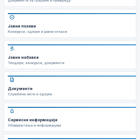
Документи за грађане и привреду
check_circle
Јавни позиви
Конкурси, одлуке и јавни огласи
gavel
Јавне набавке
Тендери, конкурси, документи
description
Документи
Службени акти и одлуке
notifications
Сервисне информације
Обавјештења и информације