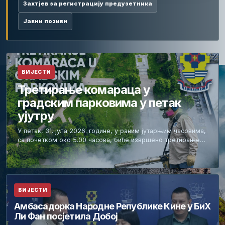
Захтјев за регистрацију предузетника
Јавни позиви
ВИЈЕСТИ
Третирање комараца у
градским парковима у петак
ујутру
У петак, 31. јула 2026. године, у раним јутарњим часовима,
са почетком око 5.00 часова, биће извршено третирање…
ВИЈЕСТИ
Амбасадорка Народне Републике Кине у БиХ
Ли Фан посјетила Добој