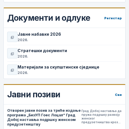
Документи и одлуке
Регистар
Јавне набавке 2026
picture_as_pdf
2026.
Стратешки документи
picture_as_pdf
2026.
Материјали за скупштинске сједнице
picture_as_pdf
2026.
Јавни позиви
Сви
Отворен јавни позив за треће издање
Град Добој наставља да
програма „БизУП Гоес Лоцал“ Град
пружа подршку развоју
женског
Добој наставља подршку женском
предузетништва кроз…
предузетништву