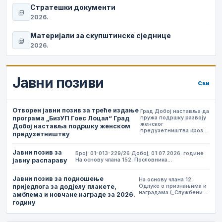
Стратешки документи
picture_as_pdf
2026.
Материјали за скупштинске сједнице
picture_as_pdf
2026.
Јавни позиви
Сви
Отворен јавни позив за треће издање
Град Добој наставља да
програма „БизУП Гоес Лоцал“ Град
пружа подршку развоју
женског
Добој наставља подршку женском
предузетништва кроз…
предузетништву
Јавни позив за
Број: 01-013-229/26 Добој, 01.07.2026. године
јавну распараву
На основу члана 152. Пословника…
Јавни позив за подношење
На основу члана 12.
приједлога за додјелу плакете,
Одлуке о признањима и
наградама („Службени…
амблема и новчане награде за 2026.
годину