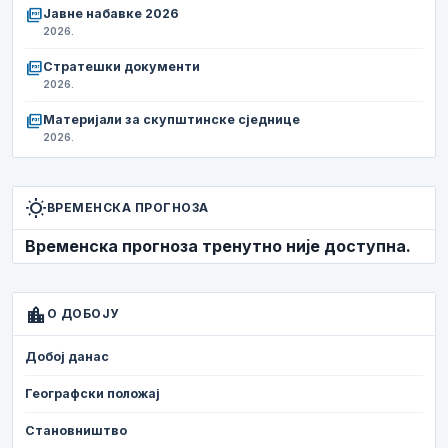
picture_as_pdf
Јавне набавке 2026
2026.
picture_as_pdf
Стратешки документи
2026.
picture_as_pdf
Материјали за скупштинске сједнице
2026.
wb_sunny
ВРЕМЕНСКА ПРОГНОЗА
Временска прогноза тренутно није доступна.
location_city
О ДОБОЈУ
Добој данас
Географски положај
Становништво