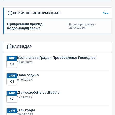
info
СЕРВИСНЕ ИНФОРМАЦИЈЕ
Све
Привремени прекид
Висок приоритет ·
водоснабдијевања
26.04.2026.
calendar_month
КАЛЕНДАР
Крсна слава Града – Преображење Господње
АВГ
19.08.2026.
19
Нова година
ЈАН
01.01.2027.
01
Дан ослобођења Добоја
АПР
17.04.2027.
17
Дан града
ЈУН
28.06.2027.