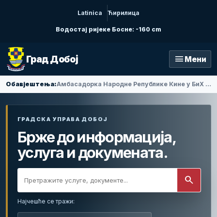
Latinica
Ћирилица
Водостај ријеке Босне: -160 cm
menu
Град Добој
Мени
Обавјештења:
Амбасадорка Народне Републике Кине у БиХ Ли Фан посјетила Добој
ГРАДСКА УПРАВА ДОБОЈ
Брже до информација,
услуга и докумената.
search
Најчешће се тражи: