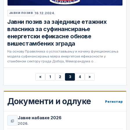
16.12.2024.
ЈАВНИ ПОЗИВ
Јавни позив за заједнице етажних
власника за суфинансирање
енергетски ефикасне обнове
вишестамбених зграда
На основу Правилника о успостављању и начину функционисања
модела суфинансирања мјера енергетске ефикасности у
стамбеном сектору града Добоја, Меморандума о…
«
1
2
3
4
»
Документи и одлуке
Регистар
Јавне набавке 2026
picture_as_pdf
2026.