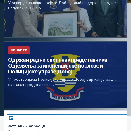
У оквиру званичне посјете Добоју, амбасадорка Народне
Републике Кине у…
ВИЈЕСТИ
Одржан радни састанак представника
Одјељења за инспекцијске послове и
Полицијске управе Добој
У просторијама Полицијске управе Добој одржан је радни
састанак представника…
newspaper
Захтјеви и обрасци