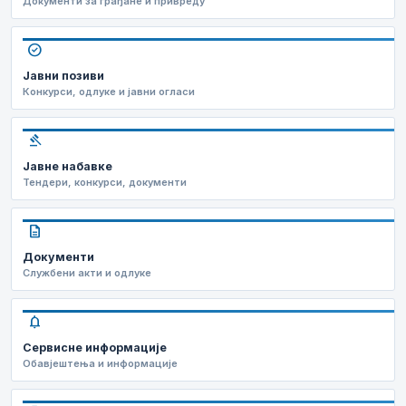
Документи за грађане и привреду
check_circle
Јавни позиви
Конкурси, одлуке и јавни огласи
gavel
Јавне набавке
Тендери, конкурси, документи
description
Документи
Службени акти и одлуке
notifications
Сервисне информације
Обавјештења и информације