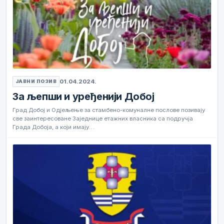
01.04.2024.
ЈАВНИ ПОЗИВ
За љепши и уређенији Добој
Град Добој и Одјељење за стамбено-комуналне послове позивају
све заинтересоване Заједнице етажних власника са подручја
Града Добоја, а који имају…