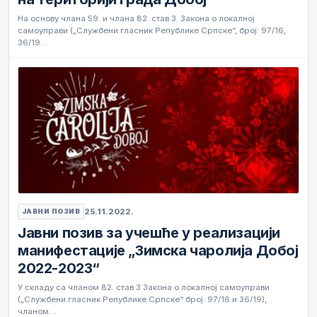
На основу члана 59. и члана 82. став 3. Закона о локалној
самоуправи („Службени гласник Републике Српске“, број: 97/16,
36/19…
25.11.2022.
ЈАВНИ ПОЗИВ
Јавни позив за учешће у реализацији
манифестације „Зимска чаролија Добој
2022-2023“
У складу са чланом 82. став 3 Закона о локалној самоуправи
(„Службени гласник Републике Српске“ број: 97/16 и 36/19),
чланом…