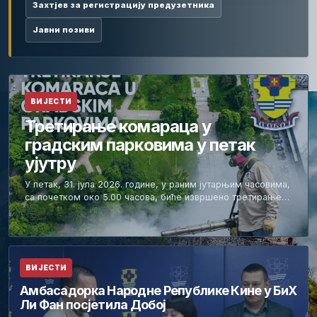
Захтјев за регистрацију предузетника
Јавни позиви
ВИЈЕСТИ
Третирање комараца у
градским парковима у петак
ујутру
У петак, 31. јула 2026. године, у раним јутарњим часовима,
са почетком око 5.00 часова, биће извршено третирање…
ВИЈЕСТИ
Амбасадорка Народне Републике Кине у БиХ
Ли Фан посјетила Добој