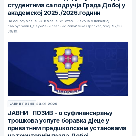
студентима са подручја Града Добој у
академској 2025./2026.години
На основу члана 59. и члана 82. став 3. Закона о локалној
самоуправи („Службени гласник Републике Српске“, број: 97/16,
36/19…
20.01.2026.
ЈАВНИ ПОЗИВ
ЈАВНИ ПОЗИВ - о суфинансирању
трошкова услуге боравка дјеце у
приватним предшколским установама
на територији града Добој