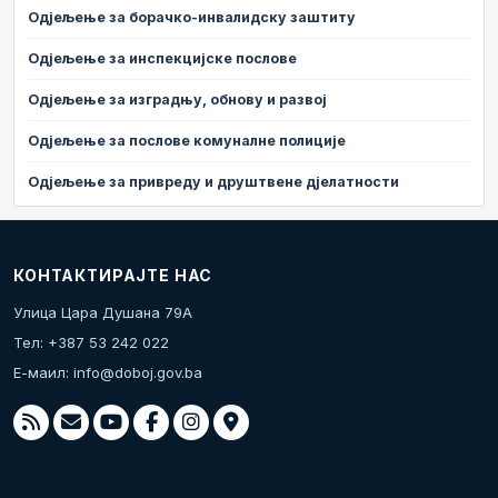
Одјељење за борачко-инвалидску заштиту
Одјељење за инспекцијске послове
Одјељење за изградњу, обнову и развој
Одјељење за послове комуналне полиције
Одјељење за привреду и друштвене дјелатности
КОНТАКТИРАЈТЕ НАС
Улица Цара Душана 79А
Тел: +387 53 242 022
Е-маил:
info@doboj.gov.ba