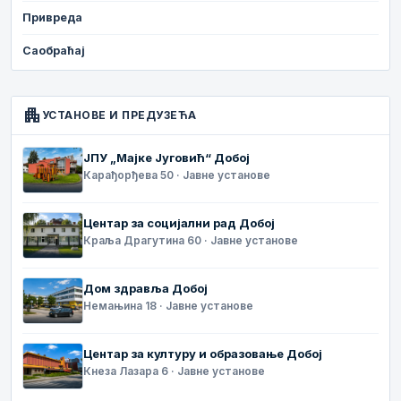
Привреда
Саобраћај
apartment
УСТАНОВЕ И ПРЕДУЗЕЋА
ЈПУ „Мајке Југовић“ Добој
Карађорђева 50 · Јавне установе
Центар за социјални рад Добој
Краља Драгутина 60 · Јавне установе
Дом здравља Добој
Немањина 18 · Јавне установе
Центар за културу и образовање Добој
Кнеза Лазара 6 · Јавне установе