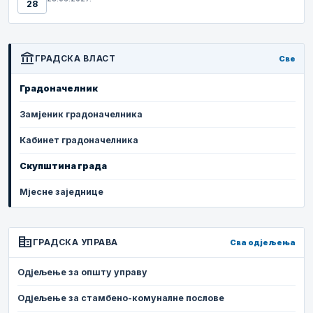
28
account_balance
ГРАДСКА ВЛАСТ
Све
Градоначелник
Замјеник градоначелника
Кабинет градоначелника
Скупштина града
Мјесне заједнице
corporate_fare
ГРАДСКА УПРАВА
Сва одјељења
Одјељење за општу управу
Одјељење за стамбено-комуналне послове