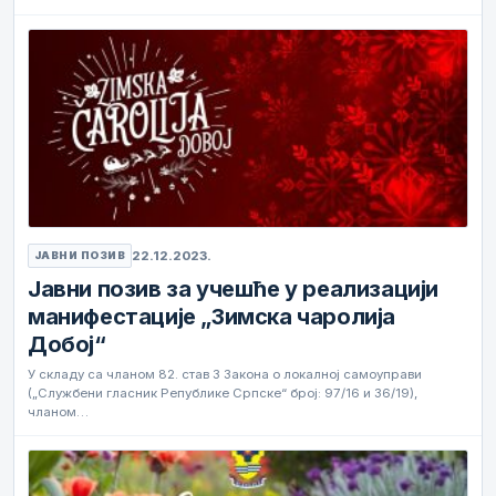
22.12.2023.
ЈАВНИ ПОЗИВ
Јавни позив за учешће у реализацији
манифестације „Зимска чаролија
Добој“
У складу са чланом 82. став 3 Закона о локалној самоуправи
(„Службени гласник Републике Српске“ број: 97/16 и 36/19),
чланом…