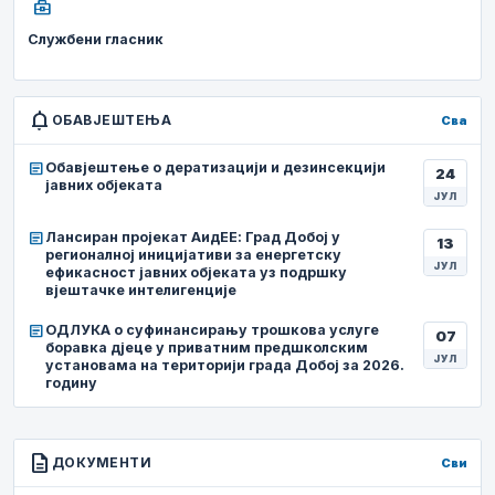
business_center
Службени гласник
notifications
ОБАВЈЕШТЕЊА
Сва
article
Обавјештење о дератизацији и дезинсекцији
24
јавних објеката
ЈУЛ
article
Лансиран пројекат АидЕЕ: Град Добој у
13
регионалној иницијативи за енергетску
ЈУЛ
ефикасност јавних објеката уз подршку
вјештачке интелигенције
article
ОДЛУКА о суфинансирању трошкова услуге
07
боравка дјеце у приватним предшколским
ЈУЛ
установама на територији града Добој за 2026.
годину
description
ДОКУМЕНТИ
Сви