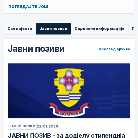
ПОГЛЕДАЈТЕ ЈОШ
Све вијести
Јавни позиви
Сервисне информације
Пр
Јавни позиви
Преглед архиве
22.01.2026.
ЈАВНИ ПОЗИВ
ЈАВНИ ПОЗИВ - за додјелу стипендија