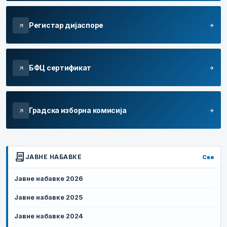
Регистар дијаспоре
arrow_forward
arrow_outward
БФЦ сертификат
arrow_forward
arrow_outward
Градска изборна комисија
arrow_forward
arrow_outward
contract
ЈАВНЕ НАБАВКЕ
Све
Јавне набавке 2026
Јавне набавке 2025
Јавне набавке 2024