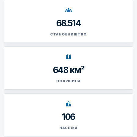
groups
68.514
СТАНОВНИШТВО
map
648 км²
ПОВРШИНА
location_city
106
НАСЕЉА