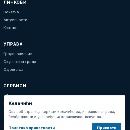
ЛИНКОВИ
Почетна
Актуелности
Контакт
УПРАВА
Градоначелник
Скупштина града
Одјељења
СЕРВИСИ
eCitizen
Колачићи
Пријава проблема
Календар дешавања
Ова веб страница користи колачиће ради правилног рада,
безбједности и унапређења корисничког искуства.
Политика приватности
Прихвати