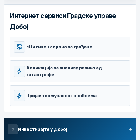
Интернет сервиси Градске управе
Добој
public
еЦитизен сервис за грађане
Апликација за анализу ризика од
bolt
катастрофе
bolt
Пријава комуналног проблема
Инвестирајте у Добој
arrow_forward
arrow_outward