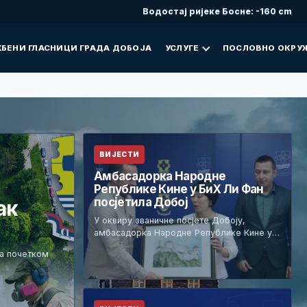
Водостај ријеке Босне: -160 cm
БЕНИ ГЛАСНИЦИ ГРАДА ДОБОЈА
УСЛУГЕ
ПОСЛОВНО ОКРУ
ВИЈЕСТИ
Амбасадорка Народне
Републике Кине у БиХ Ли Фан
посјетила Добој
ак
У оквиру званичне посјете Добоју,
амбасадорка Народне Републике Кине у…
са почетком