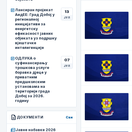
article
Лансиран пројекат
13
АидЕЕ: Град Добој у
ЈУЛ
регионалној
иницијативи за
енергетску
ефикасност јавних
објеката уз подршку
вјештачке
интелигенције
article
ОДЛУКА о
07
суфинансирању
ЈУЛ
трошкова услуге
боравка дјеце у
приватним
предшколским
установама на
територији града
Добој за 2026.
годину
description
ДОКУМЕНТИ
Сви
picture_as_pdf
Јавне набавке 2026