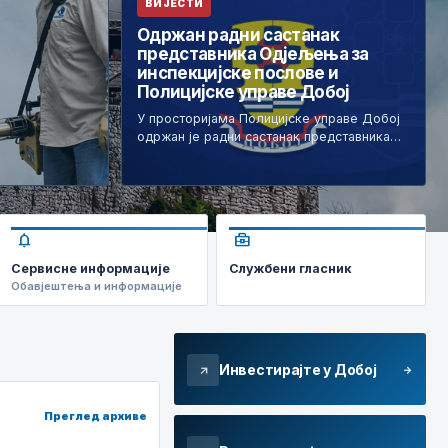
ВИЈЕСТИ
Одржан радни састанак
представника Одјељења за
инспекцијске послове и
Полицијске управе Добој
У просторијама Полицијске управе Добој
одржан је радни састанак представника…
notifications
business_center
Сервисне информације
Службени гласник
Обавјештења и информације
Инвестирајте у Добој
arrow_forward
arrow_outward
Преглед архиве