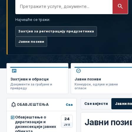
search
Најчешће се тражи:
Захтјев за регистрацију предузетника
Јавни позиви
newspaper
check_circle
Захтјеви и обрасци
Јавни позиви
Документи за грађане и
Конкурси, одлуке и јавни
привреду
огласи
notifications
Све вијести
Јавни п
ОБАВЈЕШТЕЊА
Сва
article
Обавјештење о
24
Јавни пози
дератизацији и
ЈУЛ
дезинсекцији јавних
објеката