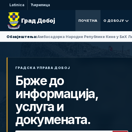
Latinica
Ћирилица
Град Добој
ПОЧЕТНА
О ДОБОЈУ
Обавјештења:
Амбасадорка Народне Републике Кине у БиХ Ли
ГРАДСКА УПРАВА ДОБОЈ
Брже до
информација,
услуга и
докумената.