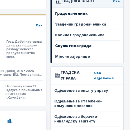
account_balance
ГРАДСКА ВЛАСТ
Све
Градоначелник
Замјеник градоначелника
Сви
Кабинет градоначелника
Град Добој наставља
да пружа подршку
Скупштина града
развоју женског
предузетништва
Мјесне заједнице
кроз…
/26 Добој, 01.07.2026.
ГРАДСКА
Сва
corporate_fare
у члана 152. Пословника…
УПРАВА
одјељења
На основу члана 12.
,
Одлуке о признањима
Одјељење за општу управу
и наградама
(„Службени…
Одјељење за стамбено-
комуналне послове
Одјељење за борачко-
location_city
инвалидску заштиту