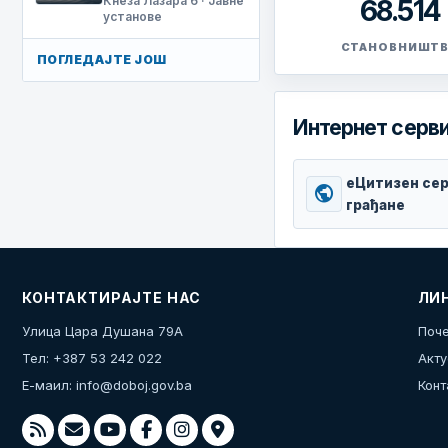
Кнеза Лазара 6 · Јавне
68.514
установе
СТАНОВНИШТ
ПОГЛЕДАЈТЕ ЈОШ
Интернет серви
еЦитизен сер
public
грађане
КОНТАКТИРАЈТЕ НАС
ЛИ
Улица Цара Душана 79А
Поче
Тел: +387 53 242 022
Акту
Е-маил:
info@doboj.gov.ba
Конт