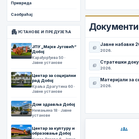
Привреда
Саобраћај
Документи 
apartment
УСТАНОВЕ И ПРЕДУЗЕЋА
Јавне набавке 
ЈПУ „Мајке Југовић“
picture_as_pdf
2026.
Добој
Карађорђева 50 ·
Стратешки док
Јавне установе
picture_as_pdf
2026.
Центар за социјални
Материјали за 
рад Добој
picture_as_pdf
2026.
Краља Драгутина 60 ·
Јавне установе
Дом здравља Добој
Немањина 18 · Јавне
установе
groups
Центар за културу и
образовање Добој