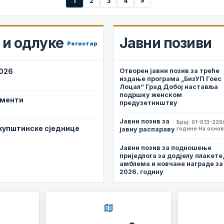
1
2
3
4
»
и одлуке
Јавни позиви
Регистар
2026
Отворен јавни позив за треће
издање програма „БизУП Гоес
Лоцал“ Град Добој наставља
подршку женском
ументи
предузетништву
Јавни позив за
Број: 01-013-229
скупштинске сједнице
јавну распараву
године На основ
Јавни позив за подношење
приједлога за додјелу плакете
амблема и новчане награде за
2026. годину
map