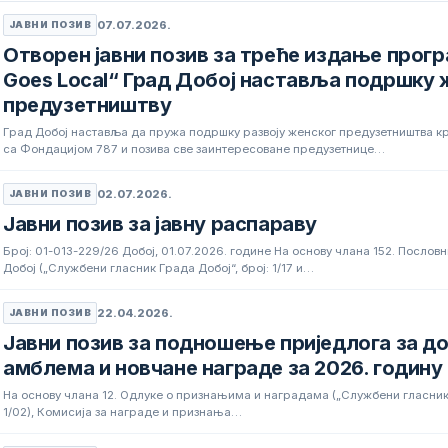
07.07.2026.
ЈАВНИ ПОЗИВ
Отворен јавни позив за треће издање прогр
Goes Local“ Град Добој наставља подршку
предузетништву
Град Добој наставља да пружа подршку развоју женског предузетништва 
са Фондацијом 787 и позива све заинтересоване предузетнице…
02.07.2026.
ЈАВНИ ПОЗИВ
Јавни позив за јавну распараву
Број: 01-013-229/26 Добој, 01.07.2026. године На основу члана 152. Посло
Добој („Службени гласник Града Добој“, број: 1/17 и…
22.04.2026.
ЈАВНИ ПОЗИВ
Јавни позив за подношење приједлога за до
амблема и новчане награде за 2026. годину
На основу члана 12. Одлуке о признањима и наградама („Службени гласник 
1/02), Комисија за награде и признања…