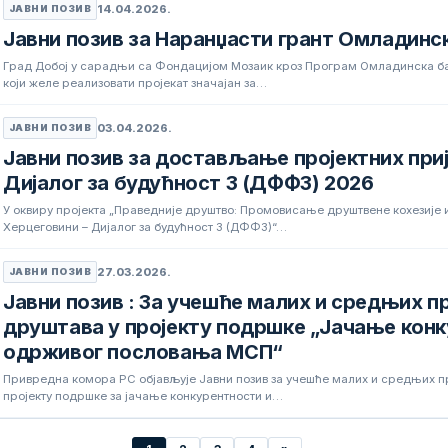
14.04.2026.
ЈАВНИ ПОЗИВ
Јавни позив за Наранџасти грант Омладинс
Град Добој у сарадњи са Фондацијом Мозаик кроз Програм Омладинска ба
који желе реализовати пројекат значајан за…
03.04.2026.
ЈАВНИ ПОЗИВ
Јавни позив за достављање пројектних при
Дијалог за будућност 3 (ДФФ3) 2026
У оквиру пројекта „Праведније друштво: Промовисање друштвене кохезије и
Херцеговини – Дијалог за будућност 3 (ДФФ3)“…
27.03.2026.
ЈАВНИ ПОЗИВ
Јавни позив : За учешће малих и средњих 
друштава у пројекту подршке „Јачање конк
одрживог пословања МСП“
Привредна комора РС објављује Јавни позив за учешће малих и средњих 
пројекту подршке за јачање конкурентности и…