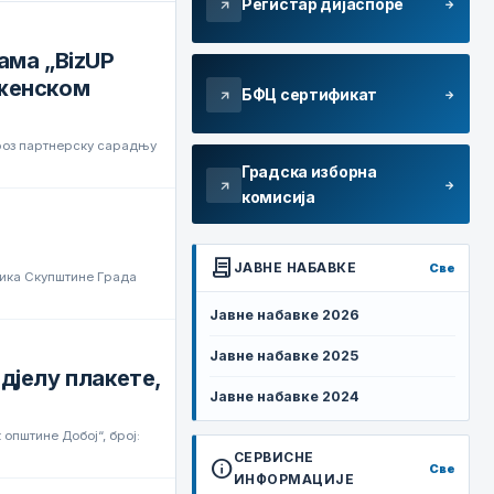
Регистар дијаспоре
arrow_forward
arrow_outward
ама „BizUP
 женском
БФЦ сертификат
arrow_forward
arrow_outward
кроз партнерску сарадњу
Градска изборна
arrow_forward
arrow_outward
комисија
contract
ЈАВНЕ НАБАВКЕ
Све
вника Скупштине Града
Јавне набавке 2026
Јавне набавке 2025
дјелу плакете,
Јавне набавке 2024
општине Добој“, број:
СЕРВИСНЕ
info
Све
ИНФОРМАЦИЈЕ