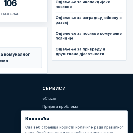
106
Одјељење за инспекцијске
послове
НАСЕЉА
Одјељење за изградњу, обнову и
развој
Одјељење за послове комуналне
полиције
Одјељење за привреду и
друштвене дјелатности
ва комуналног
ема
СЕРВИСИ
eCitizen
Пријава проблема
Календар дешавања
Колачићи
Ова веб страница користи колачиће ради правилног
рада, безбједности и унапређења корисничког