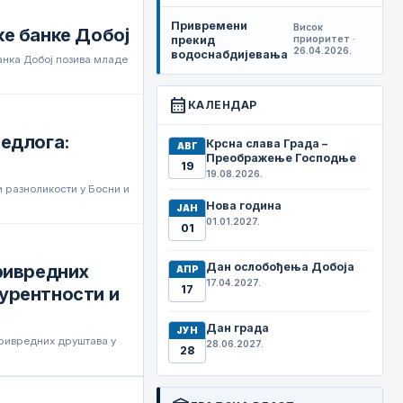
Привремени
Висок
ке банке Добој
прекид
приоритет ·
26.04.2026.
водоснабдијевања
нка Добој позива младе
calendar_month
КАЛЕНДАР
једлога:
Крсна слава Града –
АВГ
Преображење Господње
19
19.08.2026.
 разноликости у Босни и
Нова година
ЈАН
01.01.2027.
01
Дан ослобођења Добоја
привредних
АПР
17.04.2027.
17
урентности и
Дан града
ЈУН
привредних друштава у
28.06.2027.
28