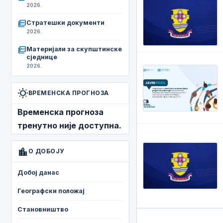
2026.
picture_as_pdf
Стратешки документи
2026.
picture_as_pdf
Материјали за скупштинске
сједнице
2026.
wb_sunny
ВРЕМЕНСКА ПРОГНОЗА
Временска прогноза
тренутно није доступна.
location_city
О ДОБОЈУ
Добој данас
Географски положај
Становништво