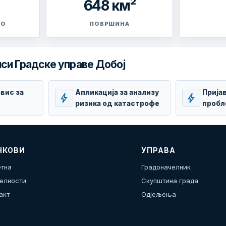
648 км²
ВО
ПОВРШИНА
си Градске управе Добој
вис за
Апликација за анализу
Прија
bolt
bolt
ризика од катастрофе
пробл
НКОВИ
УПРАВА
тна
Градоначелник
елности
Скупштина града
акт
Одјељења