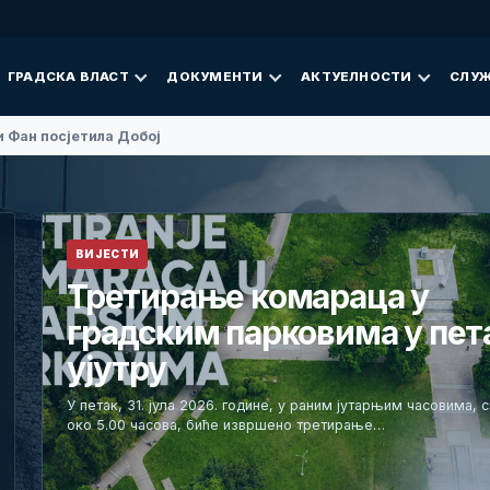
ГРАДСКА ВЛАСТ
ДОКУМЕНТИ
АКТУЕЛНОСТИ
СЛУЖ
 Фан посјетила Добој
ВИЈЕСТИ
Третирање комараца у
градским парковима у пет
ујутру
У петак, 31. јула 2026. године, у раним јутарњим часовима, 
око 5.00 часова, биће извршено третирање…