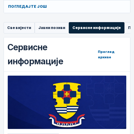
ПОГЛЕДАЈТЕ ЈОШ
Све вијести
Јавни позиви
Сервисне информације
Пр
Сервисне
Преглед
архиве
информације