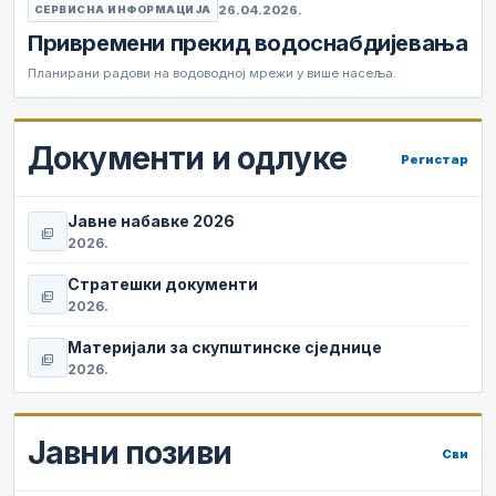
26.04.2026.
СЕРВИСНА ИНФОРМАЦИЈА
Привремени прекид водоснабдијевања
Планирани радови на водоводној мрежи у више насеља.
Документи и одлуке
Регистар
Јавне набавке 2026
picture_as_pdf
2026.
Стратешки документи
picture_as_pdf
2026.
Материјали за скупштинске сједнице
picture_as_pdf
2026.
Јавни позиви
Сви