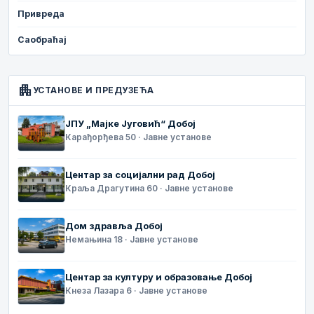
Привреда
Саобраћај
apartment
УСТАНОВЕ И ПРЕДУЗЕЋА
ЈПУ „Мајке Југовић“ Добој
Карађорђева 50 · Јавне установе
Центар за социјални рад Добој
Краља Драгутина 60 · Јавне установе
Дом здравља Добој
Немањина 18 · Јавне установе
Центар за културу и образовање Добој
Кнеза Лазара 6 · Јавне установе