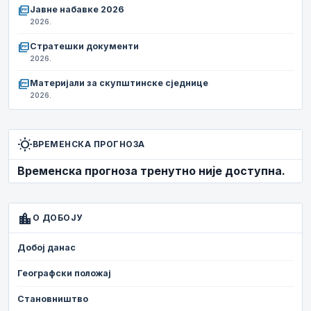
picture_as_pdf
Јавне набавке 2026
2026.
picture_as_pdf
Стратешки документи
2026.
picture_as_pdf
Материјали за скупштинске сједнице
2026.
wb_sunny
ВРЕМЕНСКА ПРОГНОЗА
Временска прогноза тренутно није доступна.
location_city
О ДОБОЈУ
Добој данас
Географски положај
Становништво