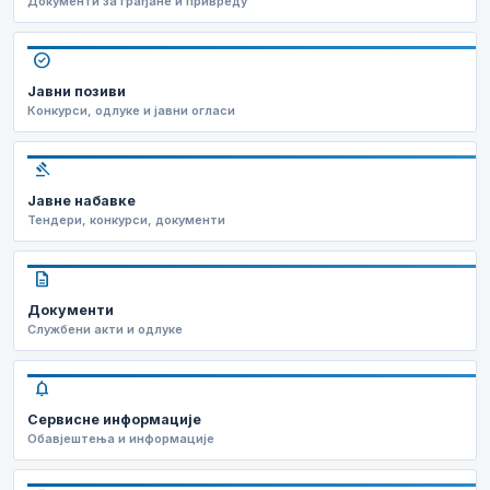
Документи за грађане и привреду
check_circle
Јавни позиви
Конкурси, одлуке и јавни огласи
gavel
Јавне набавке
Тендери, конкурси, документи
description
Документи
Службени акти и одлуке
notifications
Сервисне информације
Обавјештења и информације