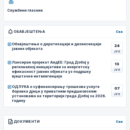
business_center
Службени гласник
notifications
ОБАВЈЕШТЕЊА
Сва
article
Обавјештење о дератизацији и дезинсекцији
24
јавних објеката
ЈУЛ
article
Лансиран пројекат АидЕЕ: Град Добој у
13
регионалној иницијативи за енергетску
ЈУЛ
ефикасност јавних објеката уз подршку
вјештачке интелигенције
article
ОДЛУКА о суфинансирању трошкова услуге
07
боравка дјеце у приватним предшколским
ЈУЛ
установама на територији града Добој за 2026.
годину
description
ДОКУМЕНТИ
Сви