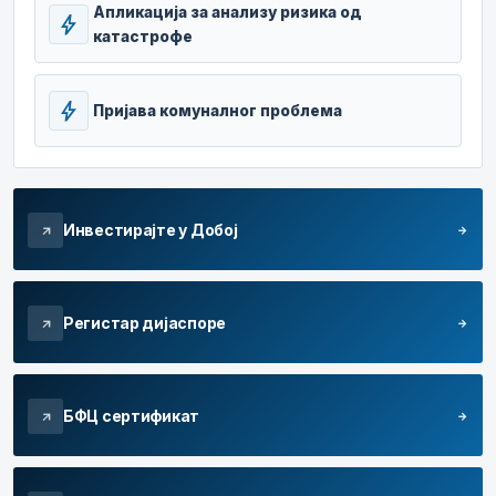
Апликација за анализу ризика од
bolt
катастрофе
bolt
Пријава комуналног проблема
Инвестирајте у Добој
arrow_forward
arrow_outward
Регистар дијаспоре
arrow_forward
arrow_outward
БФЦ сертификат
arrow_forward
arrow_outward