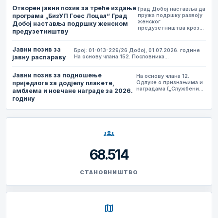
Отворен јавни позив за треће издање
Град Добој наставља да
програма „БизУП Гоес Лоцал“ Град
пружа подршку развоју
женског
Добој наставља подршку женском
предузетништва кроз…
предузетништву
Јавни позив за
Број: 01-013-229/26 Добој, 01.07.2026. године
јавну распараву
На основу члана 152. Пословника…
Јавни позив за подношење
На основу члана 12.
приједлога за додјелу плакете,
Одлуке о признањима и
наградама („Службени…
амблема и новчане награде за 2026.
годину
groups
68.514
СТАНОВНИШТВО
map