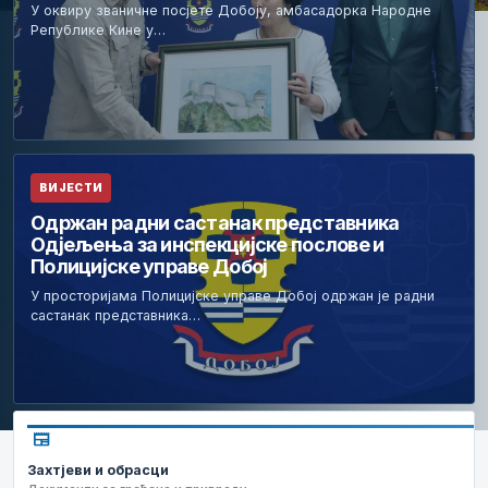
У оквиру званичне посјете Добоју, амбасадорка Народне
Републике Кине у…
ВИЈЕСТИ
Одржан радни састанак представника
Одјељења за инспекцијске послове и
Полицијске управе Добој
У просторијама Полицијске управе Добој одржан је радни
састанак представника…
newspaper
Захтјеви и обрасци