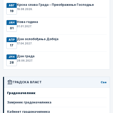
Крсна слава Града – Преображење Господње
АВГ
19.08.2026.
19
Нова година
ЈАН
01.01.2027.
01
Дан ослобођења Добоја
АПР
17.04.2027.
17
Дан града
ЈУН
28.06.2027.
28
account_balance
ГРАДСКА ВЛАСТ
Све
Градоначелник
Замјеник градоначелника
Кабинет градоначелника