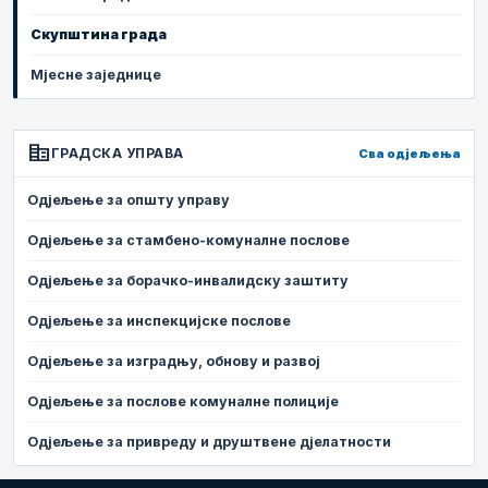
Скупштина града
Мјесне заједнице
corporate_fare
ГРАДСКА УПРАВА
Сва одјељења
Одјељење за општу управу
Одјељење за стамбено-комуналне послове
Одјељење за борачко-инвалидску заштиту
Одјељење за инспекцијске послове
Одјељење за изградњу, обнову и развој
Одјељење за послове комуналне полиције
Одјељење за привреду и друштвене дјелатности