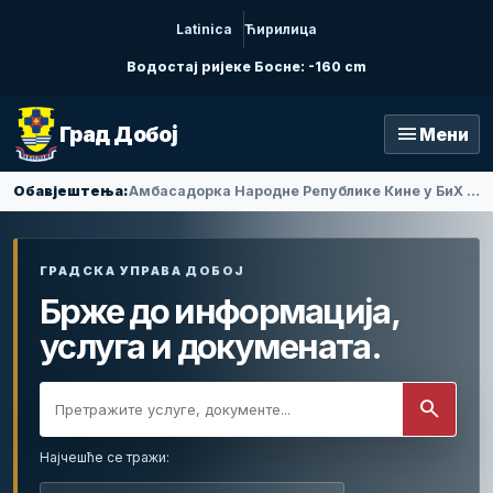
Latinica
Ћирилица
Водостај ријеке Босне: -160 cm
menu
Град Добој
Мени
Обавјештења:
Амбасадорка Народне Републике Кине у БиХ Ли Фан посјетила Добој
ГРАДСКА УПРАВА ДОБОЈ
Брже до информација,
услуга и докумената.
search
Најчешће се тражи: