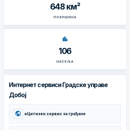
648 км²
ПОВРШИНА
location_city
106
НАСЕЉА
Интернет сервиси Градске управе
Добој
public
еЦитизен сервис за грађане