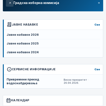
Градска изборна комисија
arrow_forward
arrow_outward
contract
ЈАВНЕ НАБАВКЕ
Све
Јавне набавке 2026
Јавне набавке 2025
Јавне набавке 2024
info
СЕРВИСНЕ ИНФОРМАЦИЈЕ
Све
Привремени прекид
Висок приоритет ·
водоснабдијевања
26.04.2026.
calendar_month
КАЛЕНДАР