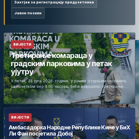
Захтјев за регистрацију предузетника
Јавни позиви
ВИЈЕСТИ
Третирање комараца у
градским парковима у петак
ујутру
У петак, 31. јула 2026. године, у раним јутарњим часовима,
са почетком око 5.00 часова, биће извршено третирање…
ВИЈЕСТИ
Амбасадорка Народне Републике Кине у БиХ
Ли Фан посјетила Добој