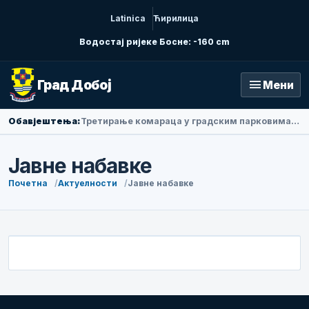
Latinica
Ћирилица
Водостај ријеке Босне: -160 cm
menu
Град Добој
Мени
Обавјештења:
Третирање комараца у градским парковима у петак ујутру
Јавне набавке
Почетна
Актуелности
Јавне набавке