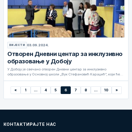
03.09.2024.
ВИЈЕСТИ
Отворен Дневни центар за инклузивно
образовање у Добоју
У Добоју је свечано отворен Дневни центар за инклузивно
образовање у Основној школи „Вук Стефановић Караџић“, који ће…
«
1
…
4
5
6
7
8
…
10
»
КОНТАКТИРАЈТЕ НАС