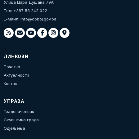
Улица Цара Душана 79А
Тел: +387 53 242 022
Е-маил:
info@doboj.gov.ba
ЛИНКОВИ
Почетна
Актуелности
Контакт
УПРАВА
Градоначелник
Скупштина града
Одјељења