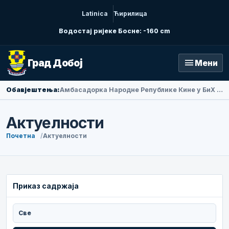
Latinica
Ћирилица
Водостај ријеке Босне: -160 cm
menu
Град Добој
Мени
Обавјештења:
Амбасадорка Народне Републике Кине у БиХ Ли Фан посјетила Добој
Актуелности
Почетна
Актуелности
Приказ садржаја
Све