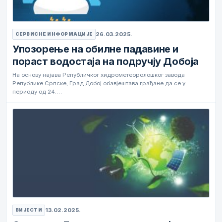
26.03.2025.
СЕРВИСНЕ ИНФОРМАЦИЈЕ
Упозорење на обилне падавине и
пораст водостаја на подручју Добоја
На основу најава Републичког хидрометеоролошког завода
Републике Српске, Град Добој обавјештава грађане да се у
периоду од 24.…
13.02.2025.
ВИЈЕСТИ