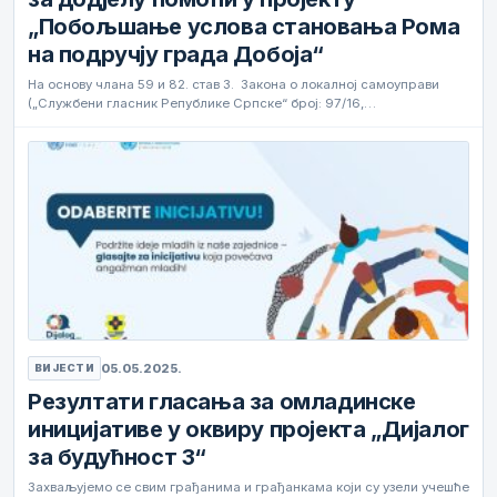
„Побољшање услова становања Рома
на подручју града Добоја“
На основу члана 59 и 82. став 3. Закона о локалној самоуправи
(„Службени гласник Републике Српске“ број: 97/16,…
05.05.2025.
ВИЈЕСТИ
Резултати гласања за омладинске
иницијативе у оквиру пројекта „Дијалог
за будућност 3“
Захваљујемо се свим грађанима и грађанкама који су узели учешће