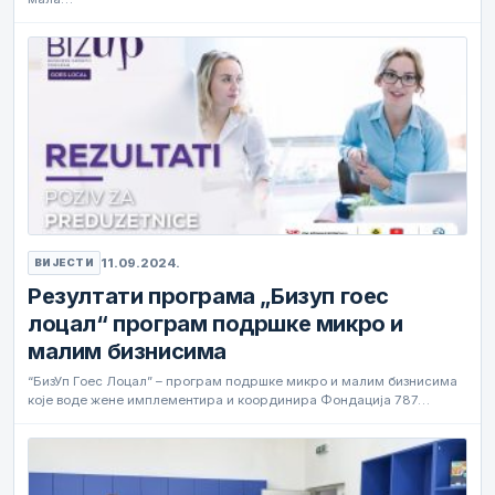
11.09.2024.
ВИЈЕСТИ
Резултати програма „Бизуп гоес
лоцал“ програм подршке микро и
малим бизнисима
“БизУп Гоес Лоцал” – програм подршке микро и малим бизнисима
које воде жене имплементира и координира Фондација 787…