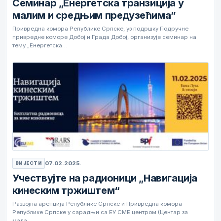
Семинар „Енергетска транзиција у
малим и средњим предузећима”
Привредна комора Републике Српске, уз подршку Подручне
привредне коморе Добој и Града Добој, организује семинар на
тему „Енергетска…
07.02.2025.
ВИЈЕСТИ
Учествујте на радионици „Навигација
кинеским тржиштем“
Развојна аренција Републике Српске и Привредна комора
Републике Српске у сарадњи са ЕУ СМЕ центром (Центар за
мала…