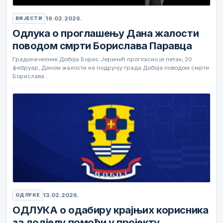
19.02.2026.
ВИЈЕСТИ
Одлука о проглашењу Дана жалости
поводом смрти Борислава Паравца
Градоначелник Добоја Борис Јеринић прогласио је петак, 20.
фебруар, Даном жалости на подручју града Добоја поводом смрти
Борислава…
13.02.2026.
ОДЛУКЕ
ОДЛУКА о одабиру крајњих корисника
за додјелу помоћи у пројекту