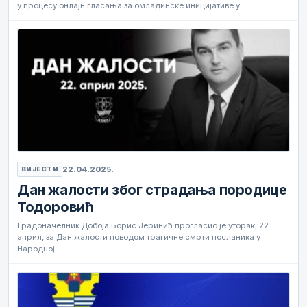
у процесу онлајн гласања за омладинске иницијативе у…
22.04.2025.
ВИЈЕСТИ
Дан жалости због страдања породице
Тодоровић
Градоначелник Добоја Борис Јеринић прогласио је уторак, 22.
април, за Дан жалости поводом трагичне смрти посланика у
Народној…