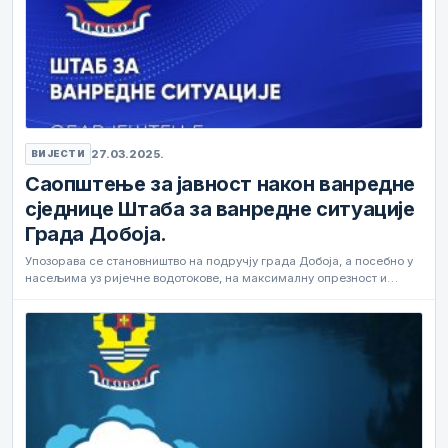
27.03.2025.
ВИЈЕСТИ
Саопштење за јавност након ванредне
сједнице Штаба за ванредне ситуације
Града Добоја.
Упозорава се становништво на подручју града Добоја, а посебно у
насељима уз ријечне водотокове, на максималну опрезност и…