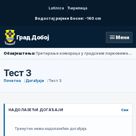
Latinica
Ћирилица
Водостај ријеке Босне: -160 cm
menu
Град Добој
Мени
Обавјештења:
Амбасадорка Народне Републике Кине у БиХ Ли Фан посјетила Добој
Тест 3
Почетна
Догађаји
Тест 3
НАДОЛАЗЕЋИ ДОГАЂАЈИ
Сви
Тренутно нема надолазећих догађаја.