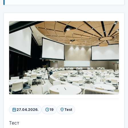
calendar_month
schedule
location_on
27.04.2026.
19
Test
Тест