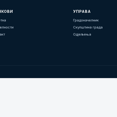
НКОВИ
УПРАВА
тна
Градоначелник
елности
Скупштина града
акт
Одјељења