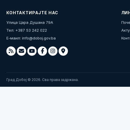
КОНТАКТИРАЈТЕ НАС
ЛИ
Улица Цара Душана 79А
Поче
Тел: +387 53 242 022
Акту
Е-маил:
info@doboj.gov.ba
Конт
Град Добој © 2026. Сва права задржана.